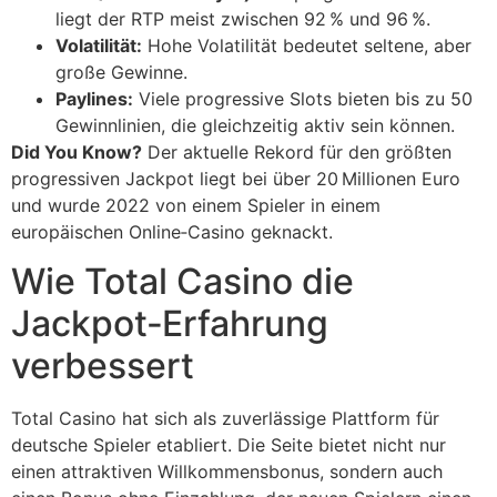
liegt der RTP meist zwischen 92 % und 96 %.
Volatilität:
Hohe Volatilität bedeutet seltene, aber
große Gewinne.
Paylines:
Viele progressive Slots bieten bis zu 50
Gewinnlinien, die gleichzeitig aktiv sein können.
Did You Know?
Der aktuelle Rekord für den größten
progressiven Jackpot liegt bei über 20 Millionen Euro
und wurde 2022 von einem Spieler in einem
europäischen Online‑Casino geknackt.
Wie Total Casino die
Jackpot‑Erfahrung
verbessert
Total Casino hat sich als zuverlässige Plattform für
deutsche Spieler etabliert. Die Seite bietet nicht nur
einen attraktiven Willkommensbonus, sondern auch