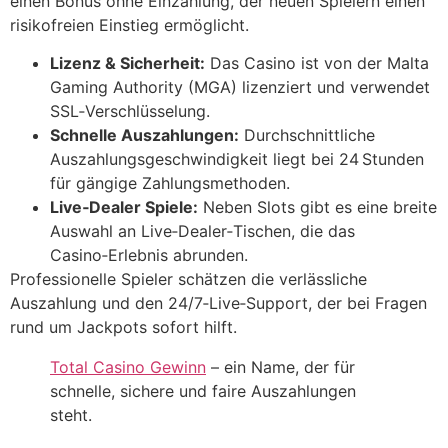
einen Bonus ohne Einzahlung, der neuen Spielern einen
risikofreien Einstieg ermöglicht.
Lizenz & Sicherheit:
Das Casino ist von der Malta
Gaming Authority (MGA) lizenziert und verwendet
SSL‑Verschlüsselung.
Schnelle Auszahlungen:
Durchschnittliche
Auszahlungsgeschwindigkeit liegt bei 24 Stunden
für gängige Zahlungsmethoden.
Live‑Dealer Spiele:
Neben Slots gibt es eine breite
Auswahl an Live‑Dealer‑Tischen, die das
Casino‑Erlebnis abrunden.
Professionelle Spieler schätzen die verlässliche
Auszahlung und den 24/7‑Live‑Support, der bei Fragen
rund um Jackpots sofort hilft.
Total Casino Gewinn
– ein Name, der für
schnelle, sichere und faire Auszahlungen
steht.