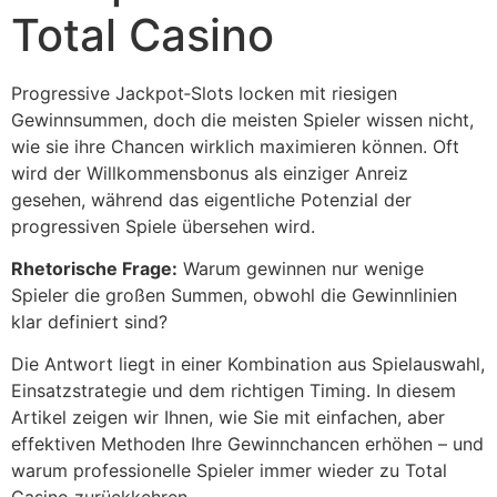
Total Casino
Progressive Jackpot‑Slots locken mit riesigen
Gewinnsummen, doch die meisten Spieler wissen nicht,
wie sie ihre Chancen wirklich maximieren können. Oft
wird der Willkommensbonus als einziger Anreiz
gesehen, während das eigentliche Potenzial der
progressiven Spiele übersehen wird.
Rhetorische Frage:
Warum gewinnen nur wenige
Spieler die großen Summen, obwohl die Gewinnlinien
klar definiert sind?
Die Antwort liegt in einer Kombination aus Spielauswahl,
Einsatzstrategie und dem richtigen Timing. In diesem
Artikel zeigen wir Ihnen, wie Sie mit einfachen, aber
effektiven Methoden Ihre Gewinnchancen erhöhen – und
warum professionelle Spieler immer wieder zu Total