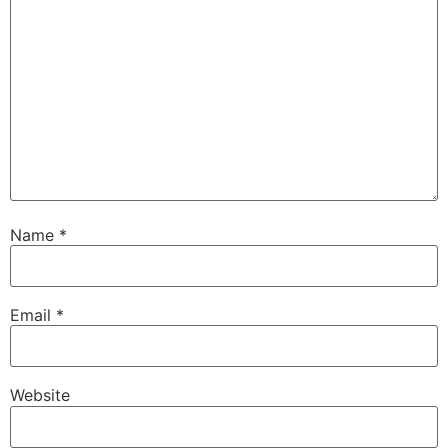
Name
*
Email
*
Website