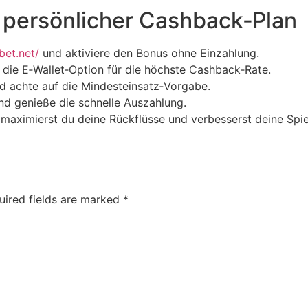
n persönlicher Cashback‑Plan
bet.net/
und aktiviere den Bonus ohne Einzahlung.
 die E‑Wallet‑Option für die höchste Cashback‑Rate.
d achte auf die Mindesteinsatz‑Vorgabe.
d genieße die schnelle Auszahlung.
maximierst du deine Rückflüsse und verbesserst deine Spiel
uired fields are marked
*