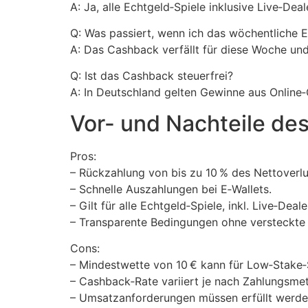
A: Ja, alle Echtgeld‑Spiele inklusive Live‑De
Q: Was passiert, wenn ich das wöchentliche 
A: Das Cashback verfällt für diese Woche und
Q: Ist das Cashback steuerfrei?
A: In Deutschland gelten Gewinne aus Online‑
Vor- und Nachteile de
Pros:
– Rückzahlung von bis zu 10 % des Nettoverlu
– Schnelle Auszahlungen bei E‑Wallets.
– Gilt für alle Echtgeld‑Spiele, inkl. Live‑Deale
– Transparente Bedingungen ohne versteckte 
Cons:
– Mindestwette von 10 € kann für Low‑Stake‑Sp
– Cashback‑Rate variiert je nach Zahlungsme
– Umsatzanforderungen müssen erfüllt werden