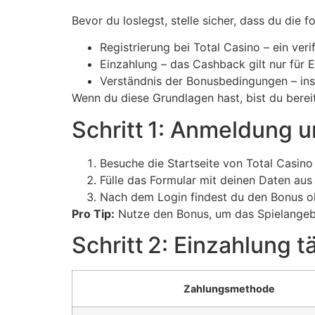
Bevor du loslegst, stelle sicher, dass du die f
Registrierung bei Total Casino – ein verif
Einzahlung – das Cashback gilt nur für E
Verständnis der Bonusbedingungen – in
Wenn du diese Grundlagen hast, bist du bere
Schritt 1: Anmeldung 
Besuche die Startseite von Total Casino 
Fülle das Formular mit deinen Daten aus
Nach dem Login findest du den Bonus o
Pro Tip:
Nutze den Bonus, um das Spielangebot 
Schritt 2: Einzahlung
Zahlungsmethode