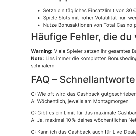
Setze ein tägliches Einsatzlimit von 30
Spiele Slots mit hoher Volatilität nur, 
Nutze Bonusaktionen von Total Casino pa
Häufige Fehler, die du
Warning:
Viele Spieler setzen ihr gesamtes B
Note:
Lies immer die kompletten Bonusbeding
schmälern.
FAQ – Schnellantworte
Q: Wie oft wird das Cashback gutgeschriebe
A: Wöchentlich, jeweils am Montagmorgen.
Q: Gibt es ein Limit für das maximale Cashba
A: Ja, maximal 10 % deines wöchentlichen Nett
Q: Kann ich das Cashback auch für Live‑Deale