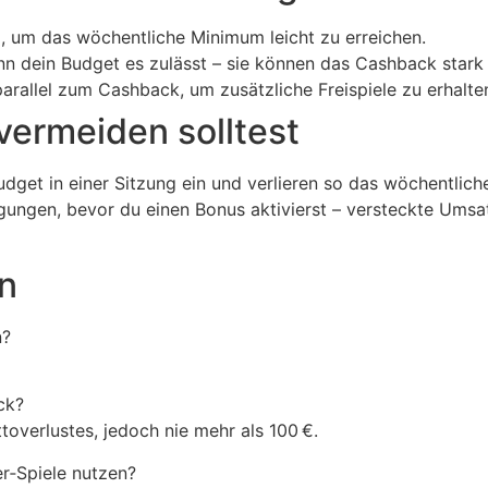
 €, um das wöchentliche Minimum leicht zu erreichen.
wenn dein Budget es zulässt – sie können das Cashback stark
rallel zum Cashback, um zusätzliche Freispiele zu erhalte
 vermeiden solltest
udget in einer Sitzung ein und verlieren so das wöchentlich
ungen, bevor du einen Bonus aktivierst – versteckte Ums
n
n?
ck?
overlustes, jedoch nie mehr als 100 €.
r‑Spiele nutzen?