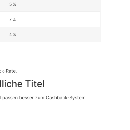
5 %
7 %
4 %
ck‑Rate.
liche Titel
 und passen besser zum Cashback‑System.