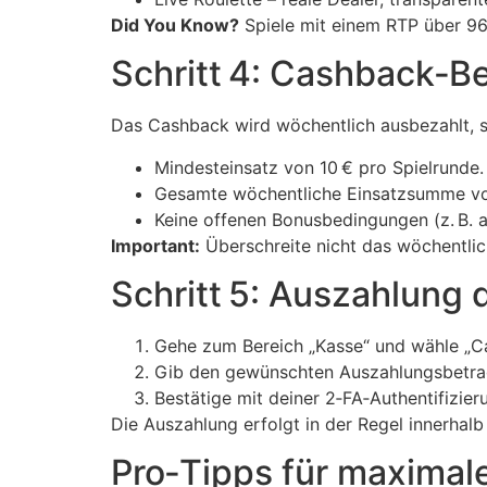
Did You Know?
Spiele mit einem RTP über 96
Schritt 4: Cashback‑B
Das Cashback wird wöchentlich ausbezahlt, s
Mindesteinsatz von 10 € pro Spielrunde.
Gesamte wöchentliche Einsatzsumme vo
Keine offenen Bonusbedingungen (z. B.
Important:
Überschreite nicht das wöchentlich
Schritt 5: Auszahlun
Gehe zum Bereich „Kasse“ und wähle „C
Gib den gewünschten Auszahlungsbetrag
Bestätige mit deiner 2‑FA‑Authentifizier
Die Auszahlung erfolgt in der Regel innerhal
Pro‑Tipps für maximal