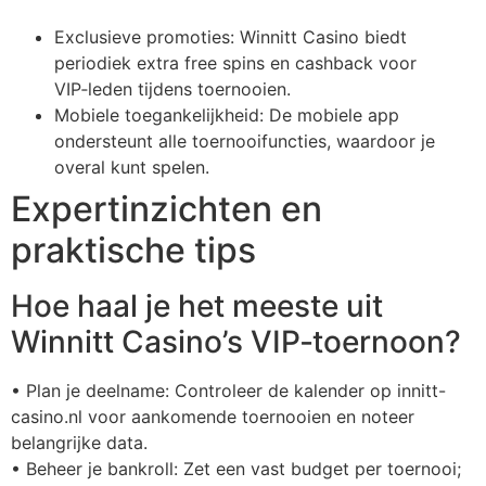
Exclusieve promoties: Winnitt Casino biedt
periodiek extra free spins en cashback voor
VIP‑leden tijdens toernooien.
Mobiele toegankelijkheid: De mobiele app
ondersteunt alle toernooifuncties, waardoor je
overal kunt spelen.
Expertinzichten en
praktische tips
Hoe haal je het meeste uit
Winnitt Casino’s VIP‑toernoon?
• Plan je deelname: Controleer de kalender op innitt-
casino.nl voor aankomende toernooien en noteer
belangrijke data.
• Beheer je bankroll: Zet een vast budget per toernooi;