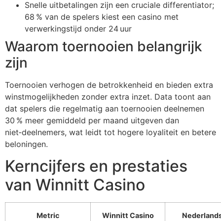
Snelle uitbetalingen zijn een cruciale differentiator;
68 % van de spelers kiest een casino met
verwerkingstijd onder 24 uur
Waarom toernooien belangrijk
zijn
Toernooien verhogen de betrokkenheid en bieden extra
winstmogelijkheden zonder extra inzet. Data toont aan
dat spelers die regelmatig aan toernooien deelnemen
30 % meer gemiddeld per maand uitgeven dan
niet‑deelnemers, wat leidt tot hogere loyaliteit en betere
beloningen.
Kerncijfers en prestaties
van Winnitt Casino
Metric
Winnitt Casino
Nederland