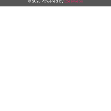
© 2026 Powered by
Ezeewebs