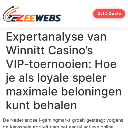
Get A Quote
Expertanalyse van
Winnitt Casino’s
VIP‑toernooien: Hoe
je als loyale speler
maximale beloningen
kunt behalen
De Nederlandse i-gamingmarkt groeit gestaag; volgens
de Kansspelautoriteit nam het aantal actieve online