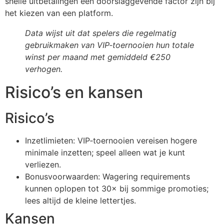
snelle uitbetalingen een doorslaggevende factor zijn bij
het kiezen van een platform.
Data wijst uit dat spelers die regelmatig
gebruikmaken van VIP‑toernooien hun totale
winst per maand met gemiddeld €250
verhogen.
Risico’s en kansen
Risico’s
Inzetlimieten: VIP‑toernooien vereisen hogere
minimale inzetten; speel alleen wat je kunt
verliezen.
Bonusvoorwaarden: Wagering requirements
kunnen oplopen tot 30× bij sommige promoties;
lees altijd de kleine lettertjes.
Kansen