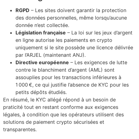
RGPD
– Les sites doivent garantir la protection
des données personnelles, même lorsqu’aucune
donnée n’est collectée.
Législation française
– La loi sur les jeux d’argent
en ligne autorise les paiements en crypto
uniquement si le site possède une licence délivrée
par l’ARJEL (maintenant ANJ).
Directive européenne
– Les exigences de lutte
contre le blanchiment d’argent (AML) sont
assouplies pour les transactions inférieures à
1 000 €, ce qui justifie l’absence de KYC pour les
petits dépôts étudiés.
En résumé, le KYC allégé répond à un besoin de
praticité tout en restant conforme aux exigences
légales, à condition que les opérateurs utilisent des
solutions de paiement crypto sécurisées et
transparentes.