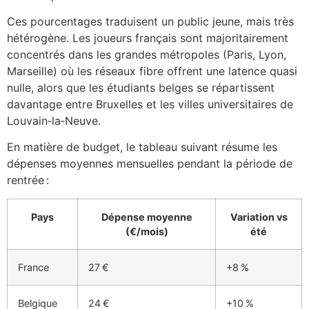
Ces pourcentages traduisent un public jeune, mais très
hétérogène. Les joueurs français sont majoritairement
concentrés dans les grandes métropoles (Paris, Lyon,
Marseille) où les réseaux fibre offrent une latence quasi
nulle, alors que les étudiants belges se répartissent
davantage entre Bruxelles et les villes universitaires de
Louvain‑la‑Neuve.
En matière de budget, le tableau suivant résume les
dépenses moyennes mensuelles pendant la période de
rentrée :
Pays
Dépense moyenne
Variation vs
(€/mois)
été
France
27 €
+8 %
Belgique
24 €
+10 %