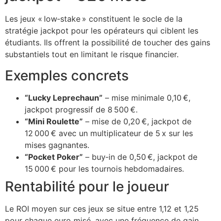
Les jeux « low‑stake » constituent le socle de la
stratégie jackpot pour les opérateurs qui ciblent les
étudiants. Ils offrent la possibilité de toucher des gains
substantiels tout en limitant le risque financier.
Exemples concrets
“Lucky Leprechaun”
– mise minimale 0,10 €,
jackpot progressif de 8 500 €.
“Mini Roulette”
– mise de 0,20 €, jackpot de
12 000 € avec un multiplicateur de 5 x sur les
mises gagnantes.
“Pocket Poker”
– buy‑in de 0,50 €, jackpot de
15 000 € pour les tournois hebdomadaires.
Rentabilité pour le joueur
Le ROI moyen sur ces jeux se situe entre 1,12 et 1,25
pour chaque euro misé, avec une fréquence de gain