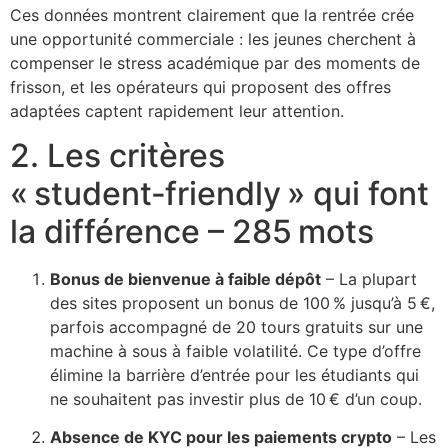
Ces données montrent clairement que la rentrée crée
une opportunité commerciale : les jeunes cherchent à
compenser le stress académique par des moments de
frisson, et les opérateurs qui proposent des offres
adaptées captent rapidement leur attention.
2. Les critères
« student‑friendly » qui font
la différence – 285 mots
Bonus de bienvenue à faible dépôt
– La plupart
des sites proposent un bonus de 100 % jusqu’à 5 €,
parfois accompagné de 20 tours gratuits sur une
machine à sous à faible volatilité. Ce type d’offre
élimine la barrière d’entrée pour les étudiants qui
ne souhaitent pas investir plus de 10 € d’un coup.
Absence de KYC pour les paiements crypto
– Les