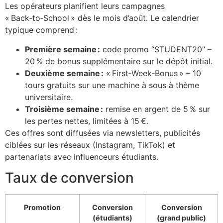
Les opérateurs planifient leurs campagnes
« Back‑to‑School » dès le mois d’août. Le calendrier
typique comprend :
Première semaine :
code promo “STUDENT20” –
20 % de bonus supplémentaire sur le dépôt initial.
Deuxième semaine :
« First‑Week‑Bonus » – 10
tours gratuits sur une machine à sous à thème
universitaire.
Troisième semaine :
remise en argent de 5 % sur
les pertes nettes, limitées à 15 €.
Ces offres sont diffusées via newsletters, publicités
ciblées sur les réseaux (Instagram, TikTok) et
partenariats avec influenceurs étudiants.
Taux de conversion
Promotion
Conversion
Conversion
(étudiants)
(grand public)