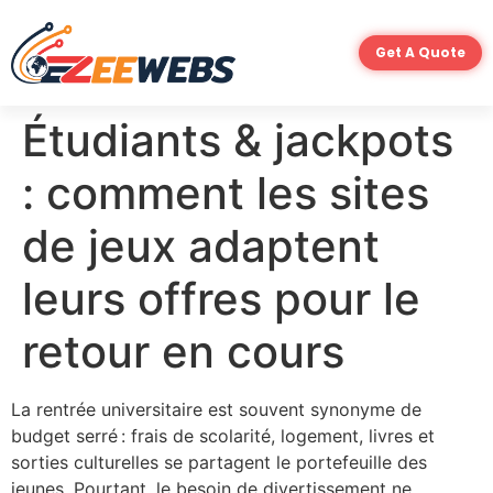
Get A Quote
Étudiants & jackpots
: comment les sites
de jeux adaptent
leurs offres pour le
retour en cours
La rentrée universitaire est souvent synonyme de
budget serré : frais de scolarité, logement, livres et
sorties culturelles se partagent le portefeuille des
jeunes. Pourtant, le besoin de divertissement ne