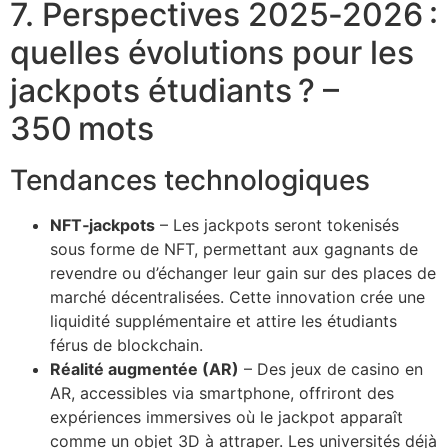
7. Perspectives 2025‑2026 :
quelles évolutions pour les
jackpots étudiants ? –
350 mots
Tendances technologiques
NFT‑jackpots
– Les jackpots seront tokenisés
sous forme de NFT, permettant aux gagnants de
revendre ou d’échanger leur gain sur des places de
marché décentralisées. Cette innovation crée une
liquidité supplémentaire et attire les étudiants
férus de blockchain.
Réalité augmentée (AR)
– Des jeux de casino en
AR, accessibles via smartphone, offriront des
expériences immersives où le jackpot apparaît
comme un objet 3D à attraper. Les universités déjà