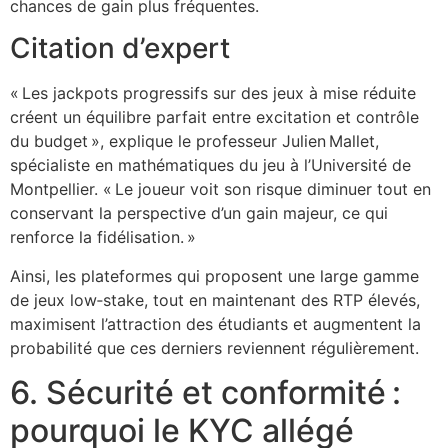
chances de gain plus fréquentes.
Citation d’expert
« Les jackpots progressifs sur des jeux à mise réduite
créent un équilibre parfait entre excitation et contrôle
du budget », explique le professeur Julien Mallet,
spécialiste en mathématiques du jeu à l’Université de
Montpellier. « Le joueur voit son risque diminuer tout en
conservant la perspective d’un gain majeur, ce qui
renforce la fidélisation. »
Ainsi, les plateformes qui proposent une large gamme
de jeux low‑stake, tout en maintenant des RTP élevés,
maximisent l’attraction des étudiants et augmentent la
probabilité que ces derniers reviennent régulièrement.
6. Sécurité et conformité :
pourquoi le KYC allégé