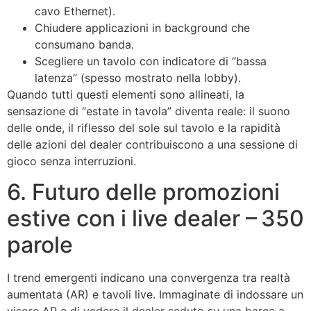
cavo Ethernet).
Chiudere applicazioni in background che
consumano banda.
Scegliere un tavolo con indicatore di “bassa
latenza” (spesso mostrato nella lobby).
Quando tutti questi elementi sono allineati, la
sensazione di “estate in tavola” diventa reale: il suono
delle onde, il riflesso del sole sul tavolo e la rapidità
delle azioni del dealer contribuiscono a una sessione di
gioco senza interruzioni.
6. Futuro delle promozioni
estive con i live dealer – 350
parole
I trend emergenti indicano una convergenza tra realtà
aumentata (AR) e tavoli live. Immaginate di indossare un