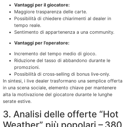
Vantaggi per il giocatore:
Maggiore trasparenza delle carte.
Possibilità di chiedere chiarimenti al dealer in
tempo reale.
Sentimento di appartenenza a una community.
Vantaggi per l’operatore:
Incremento del tempo medio di gioco.
Riduzione del tasso di abbandono durante le
promozioni.
Possibilità di cross‑selling di bonus live‑only.
In sintesi, i live dealer trasformano una semplice offerta
in una scena sociale, elemento chiave per mantenere
alta la motivazione del giocatore durante le lunghe
serate estive.
3. Analisi delle offerte “Hot
Weather” più popolari – 380