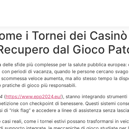
ome i Tornei dei Casinò
 Recupero dal Gioco Pat
 delle sfide più complesse per la salute pubblica europea:
 con periodi di vacanza, quando le persone cercano svago a
una scommessa veloce aumenta, ma allo stesso tempo la disponi
e pratiche di gioco più responsabili.
4
(
https://www.epp2024.eu/
), stanno integrando strumenti 
tizione con checkpoint di benessere. Questi sistemi consen
i “risk flag” e accedere a linee di assistenza senza lasciar
e casi reali, come i tornei estivi possano trasformarsi in ve
 di supporto integrate, le meccaniche di gioco studiate per l