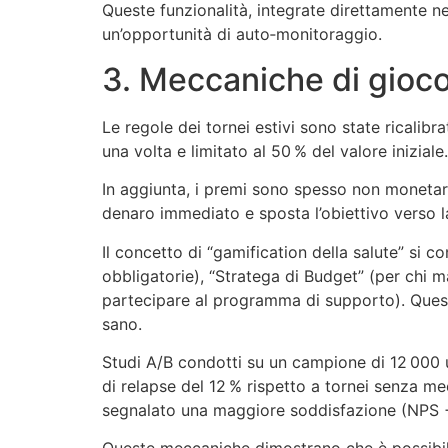
Queste funzionalità, integrate direttamente ne
un’opportunità di auto‑monitoraggio.
3. Meccaniche di gioco 
Le regole dei tornei estivi sono state ricalibr
una volta e limitato al 50 % del valore iniziale
In aggiunta, i premi sono spesso non monetari:
denaro immediato e sposta l’obiettivo verso l
Il concetto di “gamification della salute” si 
obbligatorie), “Stratega di Budget” (per chi ma
partecipare al programma di supporto). Quest
sano.
Studi A/B condotti su un campione di 12 000 u
di relapse del 12 % rispetto a tornei senza me
segnalato una maggiore soddisfazione (NPS +8