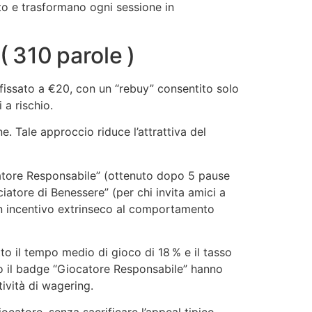
uto e trasformano ogni sessione in
( 310 parole )
 è fissato a €20, con un “rebuy” consentito solo
 a rischio.
. Tale approccio riduce l’attrattiva del
iocatore Responsabile” (ottenuto dopo 5 pause
ciatore di Benessere” (per chi invita amici a
un incentivo extrinseco al comportamento
o il tempo medio di gioco di 18 % e il tasso
uto il badge “Giocatore Responsabile” hanno
ività di wagering.