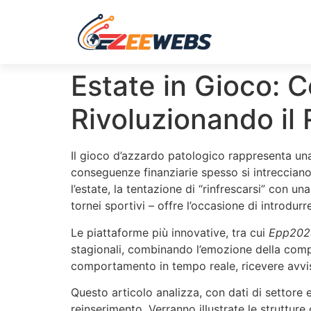
Estate in Gioco: C
Rivoluzionando il
Il gioco d’azzardo patologico rappresenta una
conseguenze finanziarie spesso si intrecciano
l’estate, la tentazione di “rinfrescarsi” con 
tornei sportivi – offre l’occasione di introdurr
Le piattaforme più innovative, tra cui
Epp202
stagionali, combinando l’emozione della compe
comportamento in tempo reale, ricevere avvisi d
Questo articolo analizza, con dati di settore 
reinserimento. Verranno illustrate le strutture