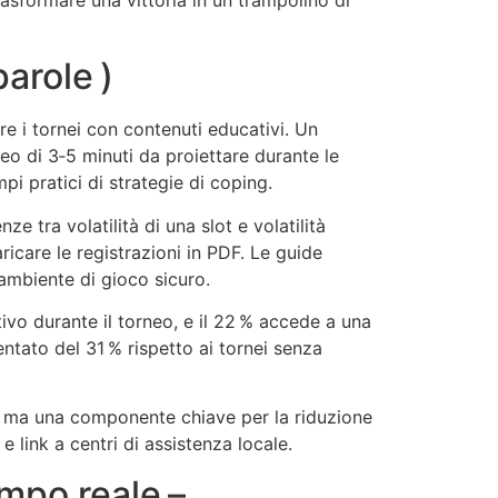
parole )
re i tornei con contenuti educativi. Un
eo di 3‑5 minuti da proiettare durante le
pi pratici di strategie di coping.
e tra volatilità di una slot e volatilità
ricare le registrazioni in PDF. Le guide
ambiente di gioco sicuro.
vo durante il torneo, e il 22 % accede a una
entato del 31 % rispetto ai tornei senza
to, ma una componente chiave per la riduzione
 e link a centri di assistenza locale.
empo reale –