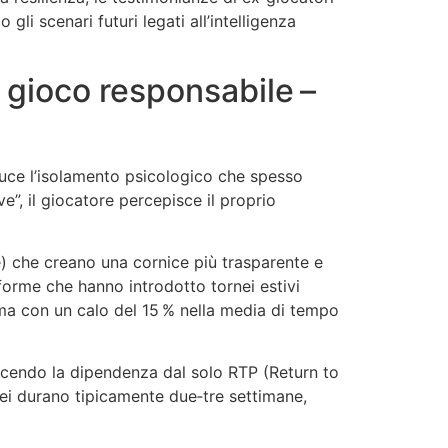
gli scenari futuri legati all’intelligenza
el gioco responsabile –
riduce l’isolamento psicologico che spesso
”, il giocatore percepisce il proprio
) che creano una cornice più trasparente e
forme che hanno introdotto tornei estivi
ma con un calo del 15 % nella media di tempo
riducendo la dipendenza dal solo RTP (Return to
rnei durano tipicamente due‑tre settimane,