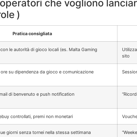
 operatori che vogliono lanciar
ole )
Pratica consigliata
 con le autorità di gioco locali (es. Malta Gaming
Utilizz
sito
8 ore su dipendenza da gioco e comunicazione
Session
ail di benvenuto e push notification
“Ricord
rebuy controllati, premi non monetari
Voucher
 giorni senza tornei nella stessa settimana
“Weeken