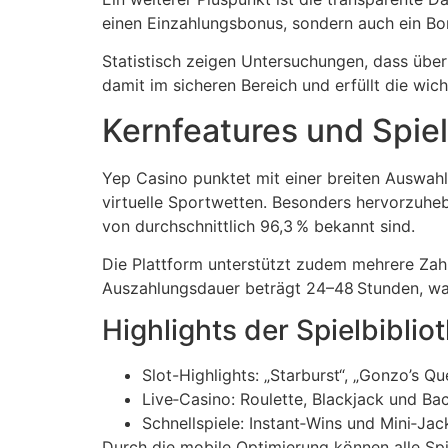
einen Einzahlungsbonus, sondern auch ein Bon
Statistisch zeigen Untersuchungen, dass über 
damit im sicheren Bereich und erfüllt die wich
Kernfeatures und Spielv
Yep Casino punktet mit einer breiten Auswahl 
virtuelle Sportwetten. Besonders hervorzuheb
von durchschnittlich 96,3 % bekannt sind.
Die Plattform unterstützt zudem mehrere Zahl
Auszahlungsdauer beträgt 24–48 Stunden, was
Highlights der Spielbiblio
Slot-Highlights: „Starburst“, „Gonzo’s 
Live‑Casino: Roulette, Blackjack und Ba
Schnellspiele: Instant‑Wins und Mini‑Jac
Durch die mobile Optimierung können alle Spi