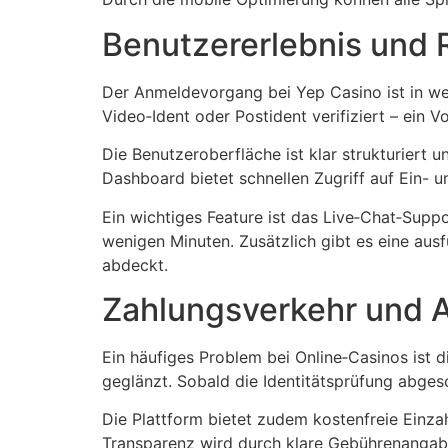
Benutzererlebnis und 
Der Anmeldevorgang bei Yep Casino ist in we
Video‑Ident oder Postident verifiziert – ein V
Die Benutzeroberfläche ist klar strukturiert
Dashboard bietet schnellen Zugriff auf Ein-
Ein wichtiges Feature ist das Live‑Chat‑Supp
wenigen Minuten. Zusätzlich gibt es eine au
abdeckt.
Zahlungsverkehr und 
Ein häufiges Problem bei Online‑Casinos ist 
geglänzt. Sobald die Identitätsprüfung abges
Die Plattform bietet zudem kostenfreie Einza
Transparenz wird durch klare Gebührenangaben