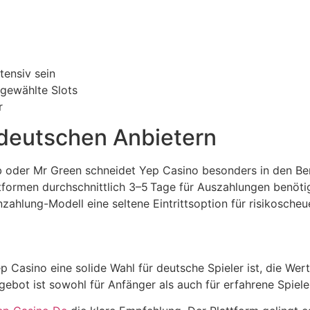
tensiv sein
sgewählte Slots
r
 deutschen Anbietern
b oder Mr Green schneidet Yep Casino besonders in den B
tformen durchschnittlich 3–5 Tage für Auszahlungen benöti
hlung-Modell eine seltene Eintrittsoption für risikoscheue
 Casino eine solide Wahl für deutsche Spieler ist, die Wer
ebot ist sowohl für Anfänger als auch für erfahrene Spiele