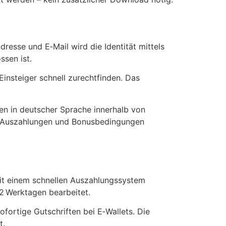
esse und E‑Mail wird die Identität mittels
ssen ist.
insteiger schnell zurechtfinden. Das
gen in deutscher Sprache innerhalb von
en, Auszahlungen und Bonusbedingungen
mit einem schnellen Auszahlungssystem
–2 Werktagen bearbeitet.
ortige Gutschriften bei E‑Wallets. Die
t.