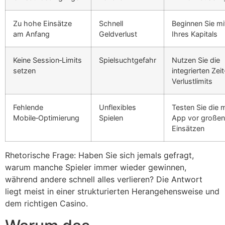
Zu hohe Einsätze
Schnell
Beginnen Sie mi
am Anfang
Geldverlust
Ihres Kapitals
Keine Session‑Limits
Spielsuchtgefahr
Nutzen Sie die
setzen
integrierten Zei
Verlustlimits
Fehlende
Unflexibles
Testen Sie die 
Mobile‑Optimierung
Spielen
App vor großen
Einsätzen
Rhetorische Frage: Haben Sie sich jemals gefragt,
warum manche Spieler immer wieder gewinnen,
während andere schnell alles verlieren? Die Antwort
liegt meist in einer strukturierten Herangehensweise und
dem richtigen Casino.