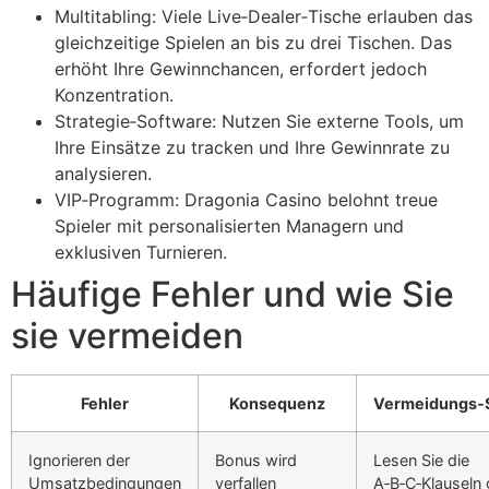
Multitabling: Viele Live‑Dealer‑Tische erlauben das
gleichzeitige Spielen an bis zu drei Tischen. Das
erhöht Ihre Gewinnchancen, erfordert jedoch
Konzentration.
Strategie‑Software: Nutzen Sie externe Tools, um
Ihre Einsätze zu tracken und Ihre Gewinnrate zu
analysieren.
VIP‑Programm: Dragonia Casino belohnt treue
Spieler mit personalisierten Managern und
exklusiven Turnieren.
Häufige Fehler und wie Sie
sie vermeiden
Fehler
Konsequenz
Vermeidungs‑S
Ignorieren der
Bonus wird
Lesen Sie die
Umsatzbedingungen
verfallen
A‑B‑C‑Klauseln 