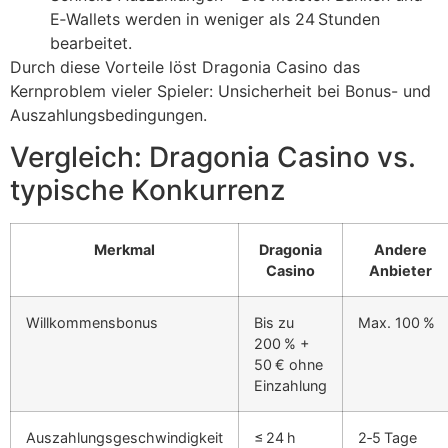
E‑Wallets werden in weniger als 24 Stunden
bearbeitet.
Durch diese Vorteile löst Dragonia Casino das
Kernproblem vieler Spieler: Unsicherheit bei Bonus- und
Auszahlungsbedingungen.
Vergleich: Dragonia Casino vs.
typische Konkurrenz
Merkmal
Dragonia
Andere
Casino
Anbieter
Willkommensbonus
Bis zu
Max. 100 %
200 % +
50 € ohne
Einzahlung
Auszahlungsgeschwindigkeit
≤ 24 h
2‑5 Tage