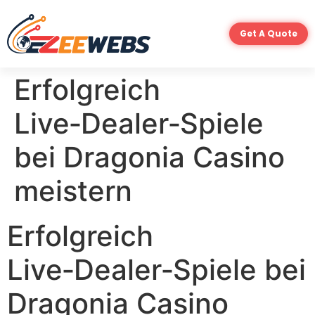
Get A Quote
Erfolgreich
Live‑Dealer‑Spiele
bei Dragonia Casino
meistern
Erfolgreich
Live‑Dealer‑Spiele bei
Dragonia Casino