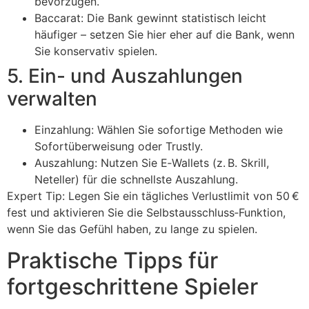
bevorzugen.
Baccarat: Die Bank gewinnt statistisch leicht
häufiger – setzen Sie hier eher auf die Bank, wenn
Sie konservativ spielen.
5. Ein- und Auszahlungen
verwalten
Einzahlung: Wählen Sie sofortige Methoden wie
Sofortüberweisung oder Trustly.
Auszahlung: Nutzen Sie E‑Wallets (z. B. Skrill,
Neteller) für die schnellste Auszahlung.
Expert Tip: Legen Sie ein tägliches Verlustlimit von 50 €
fest und aktivieren Sie die Selbstausschluss‑Funktion,
wenn Sie das Gefühl haben, zu lange zu spielen.
Praktische Tipps für
fortgeschrittene Spieler