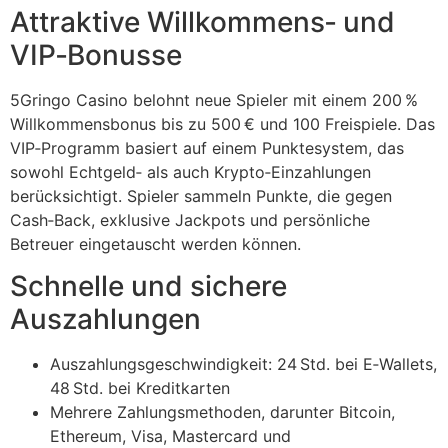
Attraktive Willkommens‑ und
VIP‑Bonusse
5Gringo Casino belohnt neue Spieler mit einem 200 %
Willkommensbonus bis zu 500 € und 100 Freispiele. Das
VIP‑Programm basiert auf einem Punktesystem, das
sowohl Echtgeld‑ als auch Krypto‑Einzahlungen
berücksichtigt. Spieler sammeln Punkte, die gegen
Cash‑Back, exklusive Jackpots und persönliche
Betreuer eingetauscht werden können.
Schnelle und sichere
Auszahlungen
Auszahlungsgeschwindigkeit: 24 Std. bei E‑Wallets,
48 Std. bei Kreditkarten
Mehrere Zahlungsmethoden, darunter Bitcoin,
Ethereum, Visa, Mastercard und