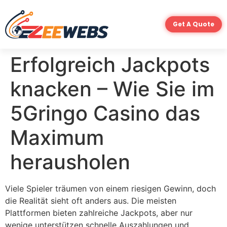
Get A Quote
Erfolgreich Jackpots
knacken – Wie Sie im
5Gringo Casino das
Maximum
herausholen
Viele Spieler träumen von einem riesigen Gewinn, doch
die Realität sieht oft anders aus. Die meisten
Plattformen bieten zahlreiche Jackpots, aber nur
wenige unterstützen schnelle Auszahlungen und