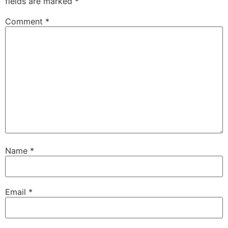
fields are marked
*
Comment
*
Name
*
Email
*