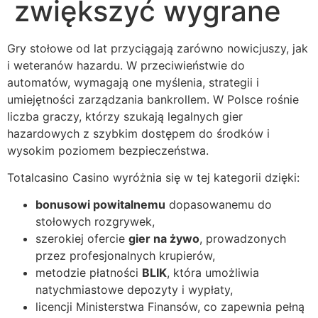
zwiększyć wygrane
Gry stołowe od lat przyciągają zarówno nowicjuszy, jak
i weteranów hazardu. W przeciwieństwie do
automatów, wymagają one myślenia, strategii i
umiejętności zarządzania bankrollem. W Polsce rośnie
liczba graczy, którzy szukają legalnych gier
hazardowych z szybkim dostępem do środków i
wysokim poziomem bezpieczeństwa.
Totalcasino Casino wyróżnia się w tej kategorii dzięki:
bonusowi powitalnemu
dopasowanemu do
stołowych rozgrywek,
szerokiej ofercie
gier na żywo
, prowadzonych
przez profesjonalnych krupierów,
metodzie płatności
BLIK
, która umożliwia
natychmiastowe depozyty i wypłaty,
licencji Ministerstwa Finansów, co zapewnia pełną