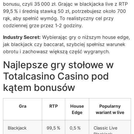
bonusu, czyli 35 000 zł. Grając w blackjacka live z RTP
99,5 % i średnią stawką 50 zł, potrzebujesz około 700
rąk, aby spełnić wymóg. To realistyczny cel przy
codziennej grze przez 1‑2 godziny.
Industry Secret:
Wybierając gry o niższym house edge,
jak blackjack czy baccarat, szybciej spełnisz warunek
obrotu i zachowasz większą część wygranych.
Najlepsze gry stołowe w
Totalcasino Casino pod
kątem bonusów
Gra
RTP
House
Popularny
Edge
wariant w live
Blackjack
99,5 %
0,5 %
Classic Live