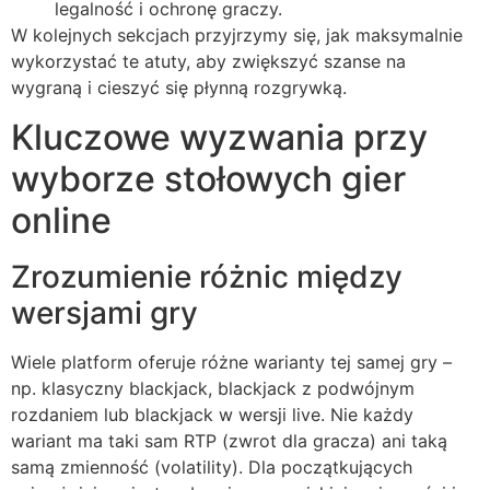
legalność i ochronę graczy.
W kolejnych sekcjach przyjrzymy się, jak maksymalnie
wykorzystać te atuty, aby zwiększyć szanse na
wygraną i cieszyć się płynną rozgrywką.
Kluczowe wyzwania przy
wyborze stołowych gier
online
Zrozumienie różnic między
wersjami gry
Wiele platform oferuje różne warianty tej samej gry –
np. klasyczny blackjack, blackjack z podwójnym
rozdaniem lub blackjack w wersji live. Nie każdy
wariant ma taki sam RTP (zwrot dla gracza) ani taką
samą zmienność (volatility). Dla początkujących