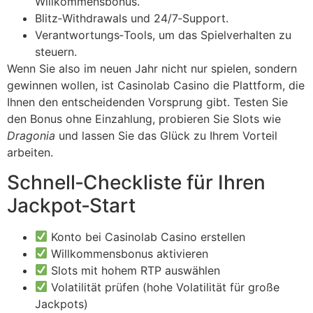
Willkommensbonus.
Blitz‑Withdrawals und 24/7‑Support.
Verantwortungs‑Tools, um das Spielverhalten zu
steuern.
Wenn Sie also im neuen Jahr nicht nur spielen, sondern
gewinnen wollen, ist Casinolab Casino die Plattform, die
Ihnen den entscheidenden Vorsprung gibt. Testen Sie
den Bonus ohne Einzahlung, probieren Sie Slots wie
Dragonia
und lassen Sie das Glück zu Ihrem Vorteil
arbeiten.
Schnell‑Checkliste für Ihren
Jackpot‑Start
Konto bei Casinolab Casino erstellen
Willkommensbonus aktivieren
Slots mit hohem RTP auswählen
Volatilität prüfen (hohe Volatilität für große
Jackpots)