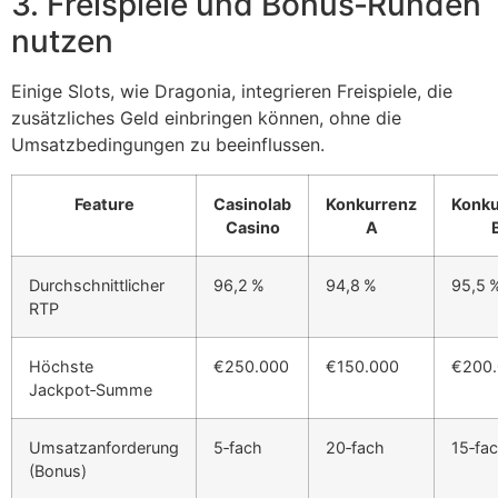
3. Freispiele und Bonus‑Runden
nutzen
Einige Slots, wie Dragonia, integrieren Freispiele, die
zusätzliches Geld einbringen können, ohne die
Umsatzbedingungen zu beeinflussen.
Feature
Casinolab
Konkurrenz
Konku
Casino
A
Durchschnittlicher
96,2 %
94,8 %
95,5 
RTP
Höchste
€250.000
€150.000
€200
Jackpot‑Summe
Umsatzanforderung
5‑fach
20‑fach
15‑fa
(Bonus)