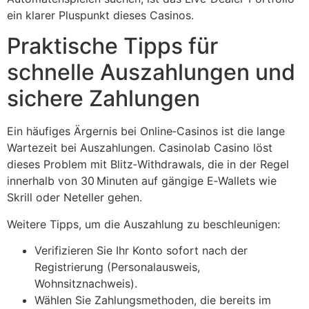
ein klarer Pluspunkt dieses Casinos.
Praktische Tipps für
schnelle Auszahlungen und
sichere Zahlungen
Ein häufiges Ärgernis bei Online‑Casinos ist die lange
Wartezeit bei Auszahlungen. Casinolab Casino löst
dieses Problem mit Blitz‑Withdrawals, die in der Regel
innerhalb von 30 Minuten auf gängige E‑Wallets wie
Skrill oder Neteller gehen.
Weitere Tipps, um die Auszahlung zu beschleunigen:
Verifizieren Sie Ihr Konto sofort nach der
Registrierung (Personalausweis,
Wohnsitznachweis).
Wählen Sie Zahlungsmethoden, die bereits im