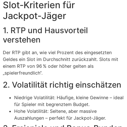
Slot‑Kriterien für
Jackpot‑Jäger
1. RTP und Hausvorteil
verstehen
Der RTP gibt an, wie viel Prozent des eingesetzten
Geldes ein Slot im Durchschnitt zurückzahlt. Slots mit
einem RTP von 96 % oder höher gelten als
„spielerfreundlich“.
2. Volatilität richtig einschätzen
Niedrige Volatilität: Häufige, kleine Gewinne – ideal
für Spieler mit begrenztem Budget.
Hohe Volatilität: Seltene, aber massive
Auszahlungen – perfekt für Jackpot‑Jäger.