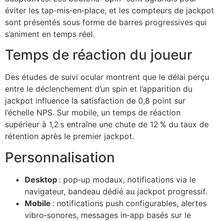
éviter les tap‑mis‑en‑place, et les compteurs de jackpot
sont présentés sous forme de barres progressives qui
s’animent en temps réel.
Temps de réaction du joueur
Des études de suivi ocular montrent que le délai perçu
entre le déclenchement d’un spin et l’apparition du
jackpot influence la satisfaction de 0,8 point sur
l’échelle NPS. Sur mobile, un temps de réaction
supérieur à 1,2 s entraîne une chute de 12 % du taux de
rétention après le premier jackpot.
Personnalisation
Desktop
: pop‑up modaux, notifications via le
navigateur, bandeau dédié au jackpot progressif.
Mobile
: notifications push configurables, alertes
vibro‑sonores, messages in‑app basés sur le