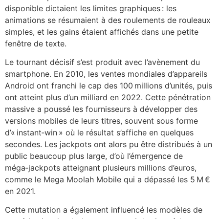
disponible dictaient les limites graphiques : les
animations se résumaient à des roulements de rouleaux
simples, et les gains étaient affichés dans une petite
fenêtre de texte.
Le tournant décisif s’est produit avec l’avènement du
smartphone. En 2010, les ventes mondiales d’appareils
Android ont franchi le cap des 100 millions d’unités, puis
ont atteint plus d’un milliard en 2022. Cette pénétration
massive a poussé les fournisseurs à développer des
versions mobiles de leurs titres, souvent sous forme
d’« instant‑win » où le résultat s’affiche en quelques
secondes. Les jackpots ont alors pu être distribués à un
public beaucoup plus large, d’où l’émergence de
méga‑jackpots atteignant plusieurs millions d’euros,
comme le Mega Moolah Mobile qui a dépassé les 5 M €
en 2021.
Cette mutation a également influencé les modèles de