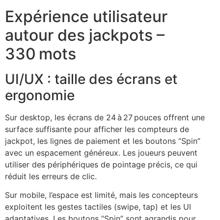
Expérience utilisateur
autour des jackpots –
330 mots
UI/UX : taille des écrans et
ergonomie
Sur desktop, les écrans de 24 à 27 pouces offrent une
surface suffisante pour afficher les compteurs de
jackpot, les lignes de paiement et les boutons “Spin”
avec un espacement généreux. Les joueurs peuvent
utiliser des périphériques de pointage précis, ce qui
réduit les erreurs de clic.
Sur mobile, l’espace est limité, mais les concepteurs
exploitent les gestes tactiles (swipe, tap) et les UI
adaptatives. Les boutons “Spin” sont agrandis pour