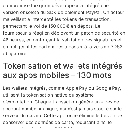
compromise lorsqu’un développeur a intégré une
version obsolète du SDK de paiement PayPal. Un acteur
malveillant a intercepté les tokens de transaction,
permettant le vol de 150 000 € en dépôts. Le
fournisseur a réagi en déployant un patch de sécurité en
48 heures, en renforçant la validation des signatures et
en obligeant les partenaires à passer à la version 3DS2
obligatoire.
Tokenisation et wallets intégrés
aux apps mobiles – 130 mots
Les wallets intégrés, comme Apple Pay ou Google Pay,
utilisent la tokenisation native du système
d’exploitation. Chaque transaction génère un « device
account number » unique, qui n’est jamais stocké sur le
serveur du casino. Cette approche élimine le besoin de
conserver des données de carte, réduisant ainsi le