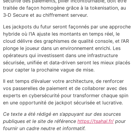
sécurité des paiements, pilier incontournable, doit être
traitée de façon homogène grâce à la tokenisation, au
3‑D Secure et au chiffrement serveur.
Les jackpots du futur seront façonnés par une approche
hybride où l’IA ajuste les montants en temps réel, le
cloud délivre des graphismes de qualité console, et l’AR
plonge le joueur dans un environnement enrichi. Les
opérateurs qui investissent dans une infrastructure
sécurisée, unifiée et data‑driven seront les mieux placés
pour capter la prochaine vague de mise.
Il est temps d’évaluer votre architecture, de renforcer
vos passerelles de paiement et de collaborer avec des
experts en cybersécurité pour transformer chaque spin
en une opportunité de jackpot sécurisée et lucrative.
Ce texte a été rédigé en s’appuyant sur des sources
publiques et le site de référence
https://tsahal.fr/
pour
fournir un cadre neutre et informatif.