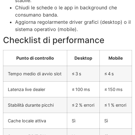
stabile.
Chiudi le schede o le app in background che
consumano banda.
Aggiorna regolarmente driver grafici (desktop) o il
sistema operativo (mobile).
Checklist di performance
Punto di controllo
Desktop
Mobile
Tempo medio di avvio slot
≤ 3 s
≤ 4 s
Latenza live dealer
≤ 100 ms
≤ 150 ms
Stabilità durante picchi
≤ 2 % errori
≤ 1 % errori
Cache locale attiva
Sì
Sì