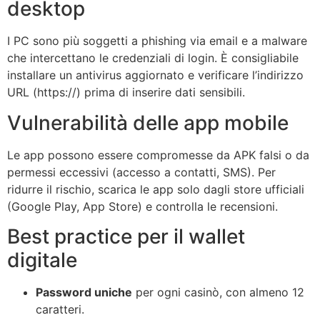
desktop
I PC sono più soggetti a phishing via email e a malware
che intercettano le credenziali di login. È consigliabile
installare un antivirus aggiornato e verificare l’indirizzo
URL (https://) prima di inserire dati sensibili.
Vulnerabilità delle app mobile
Le app possono essere compromesse da APK falsi o da
permessi eccessivi (accesso a contatti, SMS). Per
ridurre il rischio, scarica le app solo dagli store ufficiali
(Google Play, App Store) e controlla le recensioni.
Best practice per il wallet
digitale
Password uniche
per ogni casinò, con almeno 12
caratteri.