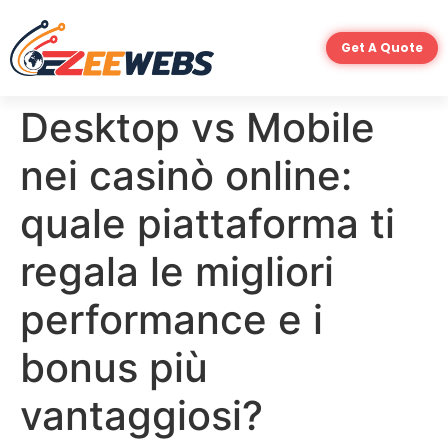
Get A Quote
Desktop vs Mobile
nei casinò online:
quale piattaforma ti
regala le migliori
performance e i
bonus più
vantaggiosi?