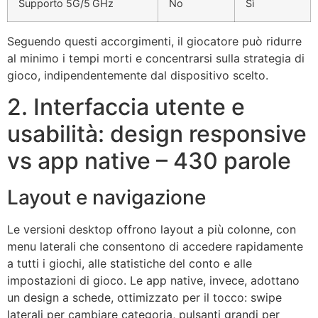
Supporto 5G/5 GHz
No
Sì
Seguendo questi accorgimenti, il giocatore può ridurre
al minimo i tempi morti e concentrarsi sulla strategia di
gioco, indipendentemente dal dispositivo scelto.
2. Interfaccia utente e
usabilità: design responsive
vs app native – 430 parole
Layout e navigazione
Le versioni desktop offrono layout a più colonne, con
menu laterali che consentono di accedere rapidamente
a tutti i giochi, alle statistiche del conto e alle
impostazioni di gioco. Le app native, invece, adottano
un design a schede, ottimizzato per il tocco: swipe
laterali per cambiare categoria, pulsanti grandi per