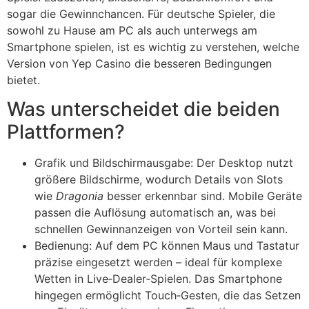
sogar die Gewinnchancen. Für deutsche Spieler, die
sowohl zu Hause am PC als auch unterwegs am
Smartphone spielen, ist es wichtig zu verstehen, welche
Version von Yep Casino die besseren Bedingungen
bietet.
Was unterscheidet die beiden
Plattformen?
Grafik und Bildschirmausgabe: Der Desktop nutzt
größere Bildschirme, wodurch Details von Slots
wie
Dragonia
besser erkennbar sind. Mobile Geräte
passen die Auflösung automatisch an, was bei
schnellen Gewinnanzeigen von Vorteil sein kann.
Bedienung: Auf dem PC können Maus und Tastatur
präzise eingesetzt werden – ideal für komplexe
Wetten in Live‑Dealer‑Spielen. Das Smartphone
hingegen ermöglicht Touch‑Gesten, die das Setzen