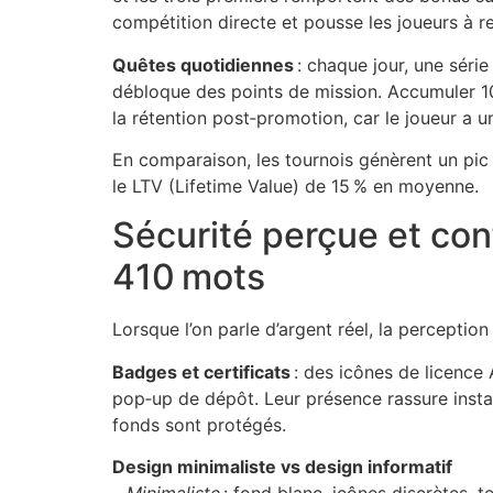
compétition directe et pousse les joueurs à re
Quêtes quotidiennes
: chaque jour, une série
débloque des points de mission. Accumuler 1
la rétention post‑promotion, car le joueur a u
En comparaison, les tournois génèrent un pic 
le LTV (Lifetime Value) de 15 % en moyenne.
Sécurité perçue et con
410 mots
Lorsque l’on parle d’argent réel, la perceptio
Badges et certificats
: des icônes de licence
pop‑up de dépôt. Leur présence rassure instant
fonds sont protégés.
Design minimaliste vs design informatif