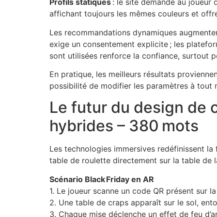
Profils statiques
: le site demande au joueur de
affichant toujours les mêmes couleurs et offr
Les recommandations dynamiques augmentent l
exige un consentement explicite ; les platefor
sont utilisées renforce la confiance, surtout 
En pratique, les meilleurs résultats provienne
possibilité de modifier les paramètres à tout
Le futur du design de 
hybrides – 380 mots
Les technologies immersives redéfinissent la f
table de roulette directement sur la table de
Scénario Black Friday en AR
1. Le joueur scanne un code QR présent sur l
2. Une table de craps apparaît sur le sol, ent
3. Chaque mise déclenche un effet de feu d’art