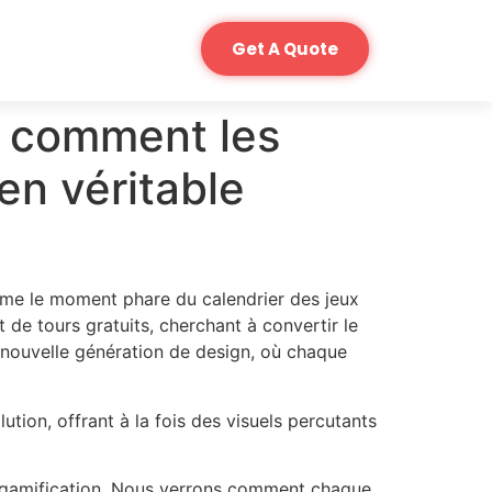
Get A Quote
: comment les
en véritable
omme le moment phare du calendrier des jeux
 de tours gratuits, cherchant à convertir le
ne nouvelle génération de design, où chaque
lution, offrant à la fois des visuels percutants
t gamification. Nous verrons comment chaque