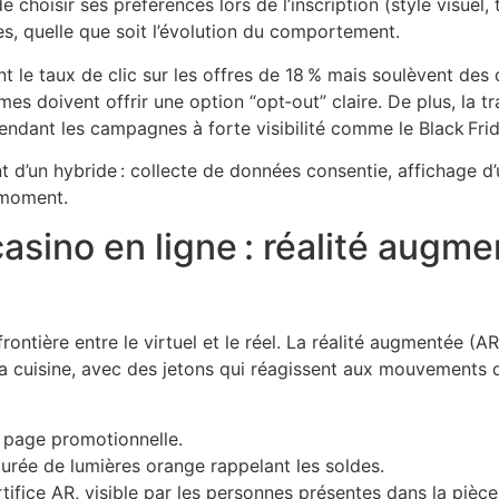
 choisir ses préférences lors de l’inscription (style visuel, 
es, quelle que soit l’évolution du comportement.
e taux de clic sur les offres de 18 % mais soulèvent des
mes doivent offrir une option “opt‑out” claire. De plus, la 
pendant les campagnes à forte visibilité comme le Black Frid
nt d’un hybride : collecte de données consentie, affichage d
 moment.
casino en ligne : réalité augm
rontière entre le virtuel et le réel. La réalité augmentée (
 la cuisine, avec des jetons qui réagissent aux mouvements 
a page promotionnelle.
ourée de lumières orange rappelant les soldes.
ifice AR, visible par les personnes présentes dans la pièce