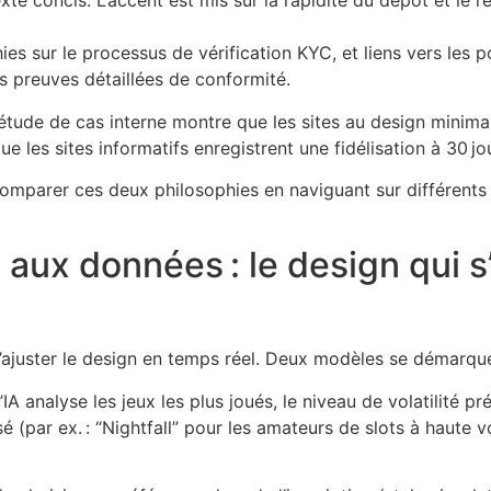
xte concis. L’accent est mis sur la rapidité du dépôt et le r
ies sur le processus de vérification KYC, et liens vers les p
es preuves détaillées de conformité.
étude de cas interne montre que les sites au design minima
ue les sites informatifs enregistrent une fidélisation à 30 j
comparer ces deux philosophies en naviguant sur différents o
 aux données : le design qui s
d’ajuster le design en temps réel. Deux modèles se démarqu
’IA analyse les jeux les plus joués, le niveau de volatilité 
(par ex. : “Nightfall” pour les amateurs de slots à haute vo