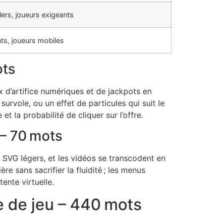
lers, joueurs exigeants
ts, joueurs mobiles
ots
x d’artifice numériques et de jackpots en
urvole, ou un effet de particules qui suit le
la probabilité de cliquer sur l’offre.
 – 70 mots
 SVG légers, et les vidéos se transcodent en
e sans sacrifier la fluidité ; les menus
ente virtuelle.
le de jeu – 440 mots