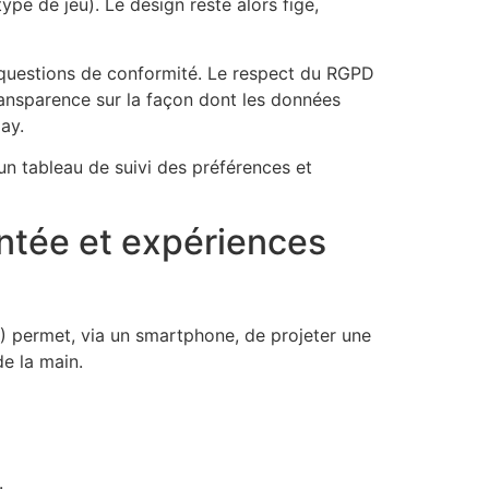
type de jeu). Le design reste alors figé,
 questions de conformité. Le respect du RGPD
transparence sur la façon dont les données
ay.
’un tableau de suivi des préférences et
entée et expériences
AR) permet, via un smartphone, de projeter une
de la main.
.