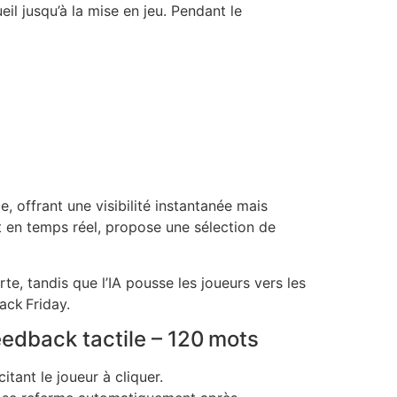
ueil jusqu’à la mise en jeu. Pendant le
 offrant une visibilité instantanée mais
 en temps réel, propose une sélection de
te, tandis que l’IA pousse les joueurs vers les
ack Friday.
feedback tactile – 120 mots
tant le joueur à cliquer.