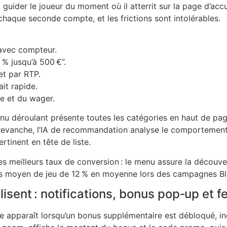
it guider le joueur du moment où il atterrit sur la page d’acc
: chaque seconde compte, et les frictions sont intolérables.
y avec compteur.
% jusqu’à 500 €”.
 et par RTP.
ait rapide.
de et du wager.
 déroulant présente toutes les catégories en haut de page,
n revanche, l’IA de recommandation analyse le comportement
rtinent en tête de liste.
s meilleurs taux de conversion : le menu assure la découver
mps moyen de jeu de 12 % en moyenne lors des campagnes Bl
lisent : notifications, bonus pop‑up et 
e apparaît lorsqu’un bonus supplémentaire est débloqué, inci