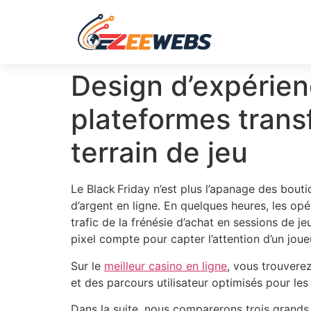
Design d’expérien
plateformes transf
terrain de jeu
Le Black Friday n’est plus l’apanage des bou
d’argent en ligne. En quelques heures, les opé
trafic de la frénésie d’achat en sessions de j
pixel compte pour capter l’attention d’un jo
Sur le
meilleur casino en ligne
, vous trouverez
et des parcours utilisateur optimisés pour les 
Dans la suite, nous comparerons trois grands