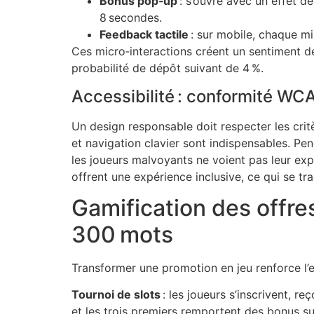
Bonus pop‑up
: s’ouvre avec un effet 
8 secondes.
Feedback tactile
: sur mobile, chaque mi
Ces micro‑interactions créent un sentiment d
probabilité de dépôt suivant de 4 %.
Accessibilité : conformité WCA
Un design responsable doit respecter les crit
et navigation clavier sont indispensables. Pend
les joueurs malvoyants ne voient pas leur ex
offrent une expérience inclusive, ce qui se tr
Gamification des offre
300 mots
Transformer une promotion en jeu renforce l
Tournoi de slots
: les joueurs s’inscrivent, r
et les trois premiers remportent des bonus s