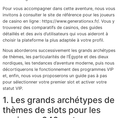
Pour vous accompagner dans cette aventure, nous vous
invitons à consulter le site de référence pour les joueurs
de casino en ligne : https://www.generationxx.fr/. Vous y
trouverez des comparatifs de casinos, des guides
détaillés et des avis d’utilisateurs qui vous aideront à
choisir la plateforme la plus adaptée à votre profil.
Nous aborderons successivement les grands archétypes
de thèmes, les particularités de l’Égypte et des dieux
nordiques, les tendances d’aventure moderne, puis nous
décortiquerons le fonctionnement des programmes VIP
et, enfin, nous vous proposerons un guide pas à pas
pour sélectionner votre premier slot et activer votre
statut VIP.
1. Les grands archétypes de
thèmes de slots pour les