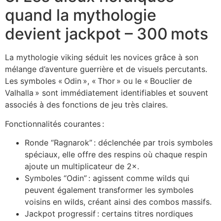
quand la mythologie
devient jackpot – 300 mots
La mythologie viking séduit les novices grâce à son
mélange d’aventure guerrière et de visuels percutants.
Les symboles « Odin », « Thor » ou le « Bouclier de
Valhalla » sont immédiatement identifiables et souvent
associés à des fonctions de jeu très claires.
Fonctionnalités courantes :
Ronde “Ragnarok” : déclenchée par trois symboles
spéciaux, elle offre des respins où chaque respin
ajoute un multiplicateur de 2×.
Symboles “Odin” : agissent comme wilds qui
peuvent également transformer les symboles
voisins en wilds, créant ainsi des combos massifs.
Jackpot progressif : certains titres nordiques