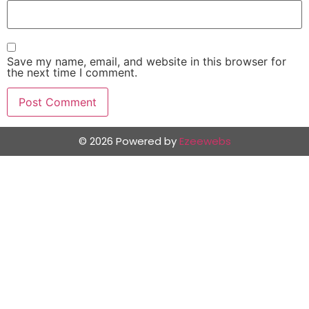
Save my name, email, and website in this browser for
the next time I comment.
© 2026 Powered by
Ezeewebs