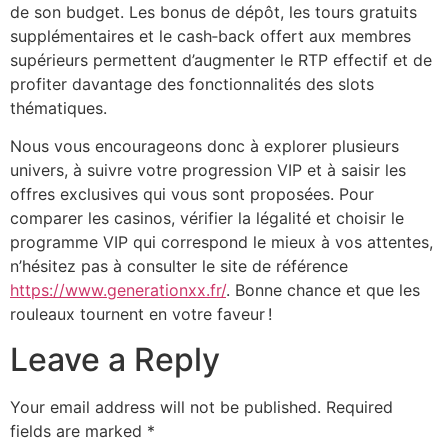
de son budget. Les bonus de dépôt, les tours gratuits
supplémentaires et le cash‑back offert aux membres
supérieurs permettent d’augmenter le RTP effectif et de
profiter davantage des fonctionnalités des slots
thématiques.
Nous vous encourageons donc à explorer plusieurs
univers, à suivre votre progression VIP et à saisir les
offres exclusives qui vous sont proposées. Pour
comparer les casinos, vérifier la légalité et choisir le
programme VIP qui correspond le mieux à vos attentes,
n’hésitez pas à consulter le site de référence
https://www.generationxx.fr/
. Bonne chance et que les
rouleaux tournent en votre faveur !
Leave a Reply
Your email address will not be published.
Required
fields are marked
*