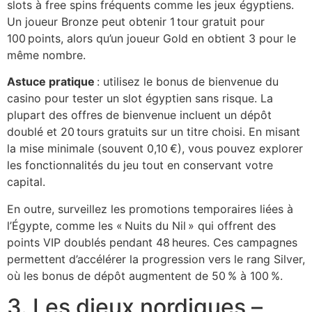
slots à free spins fréquents comme les jeux égyptiens.
Un joueur Bronze peut obtenir 1 tour gratuit pour
100 points, alors qu’un joueur Gold en obtient 3 pour le
même nombre.
Astuce pratique
: utilisez le bonus de bienvenue du
casino pour tester un slot égyptien sans risque. La
plupart des offres de bienvenue incluent un dépôt
doublé et 20 tours gratuits sur un titre choisi. En misant
la mise minimale (souvent 0,10 €), vous pouvez explorer
les fonctionnalités du jeu tout en conservant votre
capital.
En outre, surveillez les promotions temporaires liées à
l’Égypte, comme les « Nuits du Nil » qui offrent des
points VIP doublés pendant 48 heures. Ces campagnes
permettent d’accélérer la progression vers le rang Silver,
où les bonus de dépôt augmentent de 50 % à 100 %.
3. Les dieux nordiques –