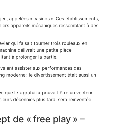
 jeu, appelées « casinos ». Ces établissements,
emiers appareils mécaniques ressemblant à des
er qui faisait tourner trois rouleaux en
machine délivrait une petite pièce
tant à prolonger la partie.
uvaient assister aux performances des
ng moderne : le divertissement était aussi un
ée que le « gratuit » pouvait être un vecteur
usieurs décennies plus tard, sera réinventée
t de « free play » –