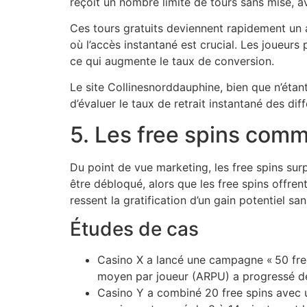
reçoit un nombre limité de tours sans mise, a
Ces tours gratuits deviennent rapidement un a
où l’accès instantané est crucial. Les joueurs
ce qui augmente le taux de conversion.
Le site Collinesnorddauphine, bien que n’étan
d’évaluer le taux de retrait instantané des di
5. Les free spins comm
Du point de vue marketing, les free spins su
être débloqué, alors que les free spins offre
ressent la gratification d’un gain potentiel sa
Études de cas
Casino X a lancé une campagne « 50 free
moyen par joueur (ARPU) a progressé de
Casino Y a combiné 20 free spins avec u