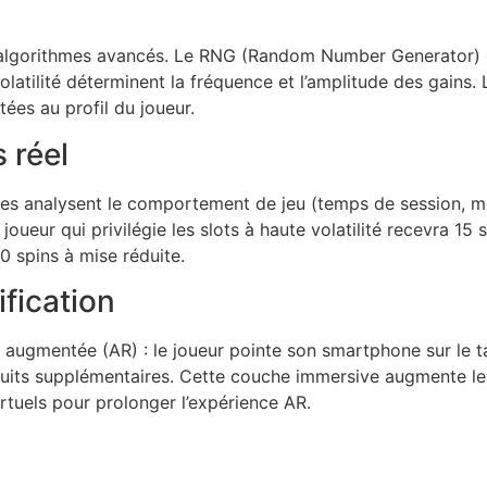
s algorithmes avancés. Le RNG (Random Number Generator) 
latilité déterminent la fréquence et l’amplitude des gains.
ées au profil du joueur.
 réel
eformes analysent le comportement de jeu (temps de session,
joueur qui privilégie les slots à haute volatilité recevra 15 
20 spins à mise réduite.
fication
é augmentée (AR) : le joueur pointe son smartphone sur le t
tuits supplémentaires. Cette couche immersive augmente le
rtuels pour prolonger l’expérience AR.