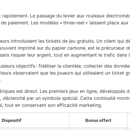
t rapidement. Le passage du levier aux rouleaux électromé
 paiement. Les modèles « three‑reel » laissent place aux « 
eurs introduisent les tickets de jeu gratuits. Un client qui
 souvent imprimé sur du papier carbone, est le précurseur d
ans risquer leur argent, tout en augmentant le trafic dans l
eurs objectifs : fidéliser la clientèle, collecter des donnée
urs observaient que les joueurs qui utilisaient un ticket g
.
umériques est direct. Les premiers jeux en ligne, développés
se, déclenché par un symbole spécial. Cette continuité mon
al, tout en conservant son efficacité marketing.
Dispositif
Bonus offert