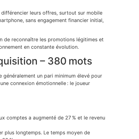
ifférencier leurs offres, surtout sur mobile
martphone, sans engagement financier initial,
on de reconnaître les promotions légitimes et
ironnement en constante évolution.
quisition – 380 mots
te généralement un pari minimum élevé pour
une connexion émotionnelle : le joueur
eaux comptes a augmenté de 27 % et le revenu
ster plus longtemps. Le temps moyen de