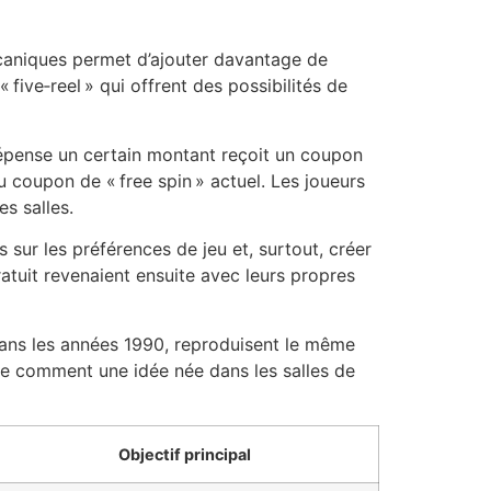
caniques permet d’ajouter davantage de
five‑reel » qui offrent des possibilités de
 dépense un certain montant reçoit un coupon
u coupon de « free spin » actuel. Les joueurs
es salles.
s sur les préférences de jeu et, surtout, créer
ratuit revenaient ensuite avec leurs propres
 dans les années 1990, reproduisent le même
tre comment une idée née dans les salles de
Objectif principal