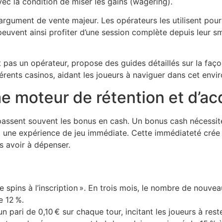
vec la condition de miser les gains (wagering).
rgument de vente majeur. Les opérateurs les utilisent pour d
 peuvent ainsi profiter d’une session complète depuis leur s
t pas un opérateur, propose des guides détaillés sur la faç
fférents casinos, aidant les joueurs à naviguer dans cet env
e moteur de rétention et d’ac
rpassent souvent les bonus en cash. Un bonus cash nécessi
nt une expérience de jeu immédiate. Cette immédiateté crée 
ns avoir à dépenser.
 spins à l’inscription ». En trois mois, le nombre de nouv
 12 %.
n pari de 0,10 € sur chaque tour, incitant les joueurs à re