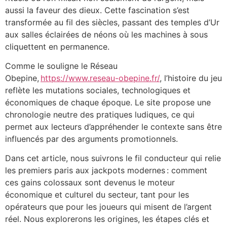
aussi la faveur des dieux. Cette fascination s’est
transformée au fil des siècles, passant des temples d’Ur
aux salles éclairées de néons où les machines à sous
cliquettent en permanence.
Comme le souligne le Réseau
Obepine,
https://www.reseau-obepine.fr/
, l’histoire du jeu
reflète les mutations sociales, technologiques et
économiques de chaque époque. Le site propose une
chronologie neutre des pratiques ludiques, ce qui
permet aux lecteurs d’appréhender le contexte sans être
influencés par des arguments promotionnels.
Dans cet article, nous suivrons le fil conducteur qui relie
les premiers paris aux jackpots modernes : comment
ces gains colossaux sont devenus le moteur
économique et culturel du secteur, tant pour les
opérateurs que pour les joueurs qui misent de l’argent
réel. Nous explorerons les origines, les étapes clés et