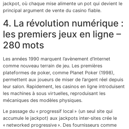
jackpot, où chaque mise alimente un pot qui devient le
principal argument de vente du casino fiable.
4. La révolution numérique :
les premiers jeux en ligne –
280 mots
Les années 1990 marquent l’avènement d’Internet
comme nouveau terrain de jeu. Les premières
plateformes de poker, comme Planet Poker (1998),
permettent aux joueurs de miser de l’argent réel depuis
leur salon. Rapidement, les casinos en ligne introduisent
les machines à sous virtuelles, reproduisant les
mécaniques des modèles physiques.
Le passage du « progressif local » (un seul site qui
accumule le jackpot) aux jackpots inter‑sites crée le
« networked progressive ». Des fournisseurs comme