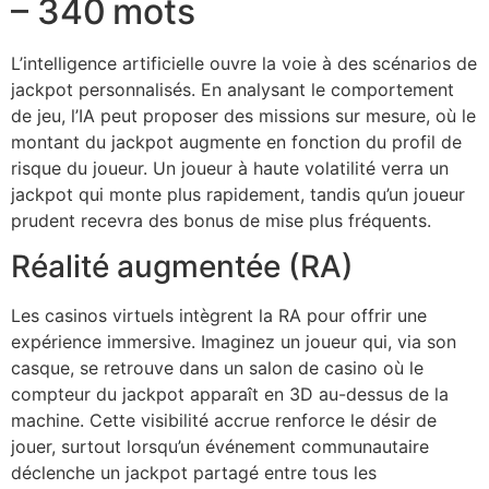
– 340 mots
L’intelligence artificielle ouvre la voie à des scénarios de
jackpot personnalisés. En analysant le comportement
de jeu, l’IA peut proposer des missions sur mesure, où le
montant du jackpot augmente en fonction du profil de
risque du joueur. Un joueur à haute volatilité verra un
jackpot qui monte plus rapidement, tandis qu’un joueur
prudent recevra des bonus de mise plus fréquents.
Réalité augmentée (RA)
Les casinos virtuels intègrent la RA pour offrir une
expérience immersive. Imaginez un joueur qui, via son
casque, se retrouve dans un salon de casino où le
compteur du jackpot apparaît en 3D au-dessus de la
machine. Cette visibilité accrue renforce le désir de
jouer, surtout lorsqu’un événement communautaire
déclenche un jackpot partagé entre tous les