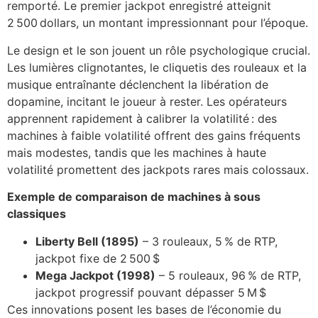
remporté. Le premier jackpot enregistré atteignit
2 500 dollars, un montant impressionnant pour l’époque.
Le design et le son jouent un rôle psychologique crucial.
Les lumières clignotantes, le cliquetis des rouleaux et la
musique entraînante déclenchent la libération de
dopamine, incitant le joueur à rester. Les opérateurs
apprennent rapidement à calibrer la volatilité : des
machines à faible volatilité offrent des gains fréquents
mais modestes, tandis que les machines à haute
volatilité promettent des jackpots rares mais colossaux.
Exemple de comparaison de machines à sous
classiques
Liberty Bell (1895)
– 3 rouleaux, 5 % de RTP,
jackpot fixe de 2 500 $
Mega Jackpot (1998)
– 5 rouleaux, 96 % de RTP,
jackpot progressif pouvant dépasser 5 M $
Ces innovations posent les bases de l’économie du