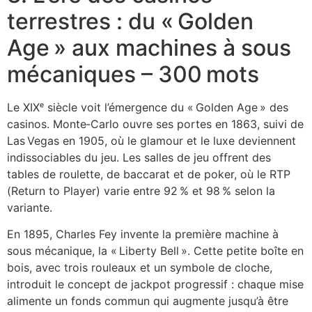
terrestres : du « Golden
Age » aux machines à sous
mécaniques – 300 mots
Le XIXᵉ siècle voit l’émergence du « Golden Age » des
casinos. Monte‑Carlo ouvre ses portes en 1863, suivi de
Las Vegas en 1905, où le glamour et le luxe deviennent
indissociables du jeu. Les salles de jeu offrent des
tables de roulette, de baccarat et de poker, où le RTP
(Return to Player) varie entre 92 % et 98 % selon la
variante.
En 1895, Charles Fey invente la première machine à
sous mécanique, la « Liberty Bell ». Cette petite boîte en
bois, avec trois rouleaux et un symbole de cloche,
introduit le concept de jackpot progressif : chaque mise
alimente un fonds commun qui augmente jusqu’à être