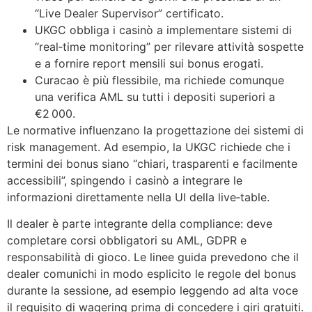
“Live Dealer Supervisor” certificato.
UKGC obbliga i casinò a implementare sistemi di
“real‑time monitoring” per rilevare attività sospette
e a fornire report mensili sui bonus erogati.
Curacao è più flessibile, ma richiede comunque
una verifica AML su tutti i depositi superiori a
€2 000.
Le normative influenzano la progettazione dei sistemi di
risk management. Ad esempio, la UKGC richiede che i
termini dei bonus siano “chiari, trasparenti e facilmente
accessibili”, spingendo i casinò a integrare le
informazioni direttamente nella UI della live‑table.
Il dealer è parte integrante della compliance: deve
completare corsi obbligatori su AML, GDPR e
responsabilità di gioco. Le linee guida prevedono che il
dealer comunichi in modo esplicito le regole del bonus
durante la sessione, ad esempio leggendo ad alta voce
il requisito di wagering prima di concedere i giri gratuiti.