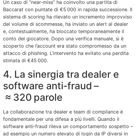
Un caso di “near‑miss” ha coinvolto una partita di
Baccarat con puntate di €5 000 in rapida successione. Il
sistema di scoring ha rilevato un incremento improvviso
del volume di scommesse, ha inviato un alert al dealer
e, contestualmente, ha bloccato temporaneamente il
conto del giocatore. Dopo una verifica manuale, si è
scoperto che l’account era stato compromesso da un
attacco di phishing. L’intervento ha evitato una perdita
stimata di €45 000.
4. La sinergia tra dealer e
software anti‑fraud –
≈ 320 parole
La collaborazione tra dealer e team di compliance è
fondamentale per una difesa a più livelli. Quando il
software anti‑fraud rileva un comportamento sospetto –
ad esempio un numero elevato di login da IP diversi in