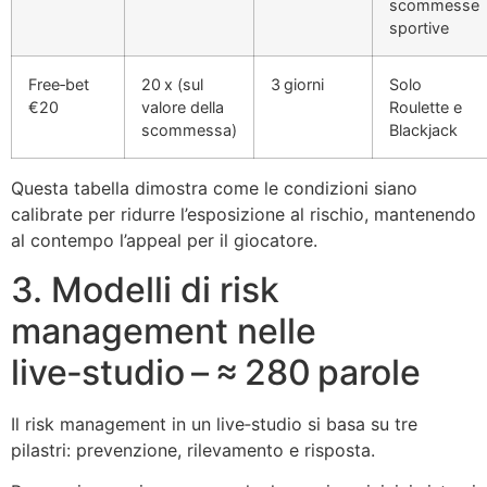
scommesse
sportive
Free‑bet
20 x (sul
3 giorni
Solo
€20
valore della
Roulette e
scommessa)
Blackjack
Questa tabella dimostra come le condizioni siano
calibrate per ridurre l’esposizione al rischio, mantenendo
al contempo l’appeal per il giocatore.
3. Modelli di risk
management nelle
live‑studio – ≈ 280 parole
Il risk management in un live‑studio si basa su tre
pilastri: prevenzione, rilevamento e risposta.