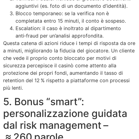
aggiuntivi (es. foto di un documento d’identità).
Blocco temporaneo: se la verifica non è
completata entro 15 minuti, il conto è sospeso.
Escalation: il caso è inoltrato al dipartimento
anti‑fraud per un’analisi approfondita.
Questa catena di azioni riduce i tempi di risposta da ore
a minuti, migliorando la fiducia del giocatore. Un cliente
che vede il proprio conto bloccato per motivi di
sicurezza percepisce il casinò come attento alla
protezione dei propri fondi, aumentando il tasso di
retention del 12 % rispetto a piattaforme con processi
più lenti.
5. Bonus “smart”:
personalizzazione guidata
dal risk management –
≈ 260 parole