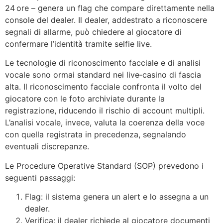
24 ore – genera un flag che compare direttamente nella
console del dealer. Il dealer, addestrato a riconoscere
segnali di allarme, può chiedere al giocatore di
confermare l’identità tramite selfie live.
Le tecnologie di riconoscimento facciale e di analisi
vocale sono ormai standard nei live‑casino di fascia
alta. Il riconoscimento facciale confronta il volto del
giocatore con le foto archiviate durante la
registrazione, riducendo il rischio di account multipli.
L’analisi vocale, invece, valuta la coerenza della voce
con quella registrata in precedenza, segnalando
eventuali discrepanze.
Le Procedure Operative Standard (SOP) prevedono i
seguenti passaggi:
Flag: il sistema genera un alert e lo assegna a un
dealer.
Verifica: il dealer richiede al giocatore documenti