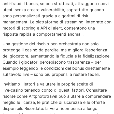
anti‑fraud. I bonus, se ben strutturati, attraggono nuovi
utenti senza creare vulnerabilità, soprattutto quando
sono personalizzati grazie a algoritmi di risk
management. Le piattaforme di streaming, integrate con
motori di scoring e API di alert, consentono una
risposta rapida a comportamenti anomali.
Una gestione del rischio ben orchestrata non solo
protegge il casinò da perdite, ma migliora l’esperienza
del giocatore, aumentando la fiducia e la fidelizzazione.
Quando i giocatori percepiscono trasparenza – per
esempio leggendo le condizioni del bonus direttamente
sul tavolo live – sono più propensi a restare fedeli.
Invitiamo i lettori a valutare le proprie scelte di
live‑casino tenendo conto di questi fattori. Consultare
risorse come Artphototravel può aiutare a comprendere
meglio le licenze, le pratiche di sicurezza e le offerte
disponibili. Ricordate: la vera ricompensa a lungo