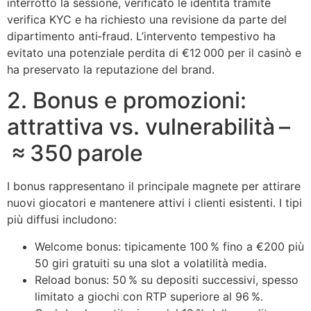
interrotto la sessione, verificato le identità tramite
verifica KYC e ha richiesto una revisione da parte del
dipartimento anti‑fraud. L’intervento tempestivo ha
evitato una potenziale perdita di €12 000 per il casinò e
ha preservato la reputazione del brand.
2. Bonus e promozioni:
attrattiva vs. vulnerabilità –
≈ 350 parole
I bonus rappresentano il principale magnete per attirare
nuovi giocatori e mantenere attivi i clienti esistenti. I tipi
più diffusi includono:
Welcome bonus: tipicamente 100 % fino a €200 più
50 giri gratuiti su una slot a volatilità media.
Reload bonus: 50 % su depositi successivi, spesso
limitato a giochi con RTP superiore al 96 %.