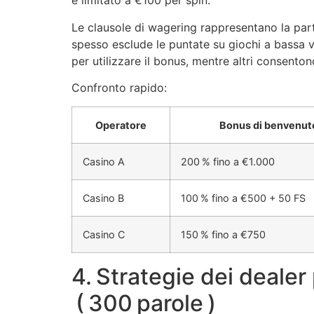
è limitato a €100 per spin.
Le clausole di wagering rappresentano la pa
spesso esclude le puntate su giochi a bassa v
per utilizzare il bonus, mentre altri consentono
Confronto rapido:
Operatore
Bonus di benvenut
Casino A
200 % fino a €1.000
Casino B
100 % fino a €500 + 50 FS
Casino C
150 % fino a €750
4. Strategie dei dealer
( 300 parole )