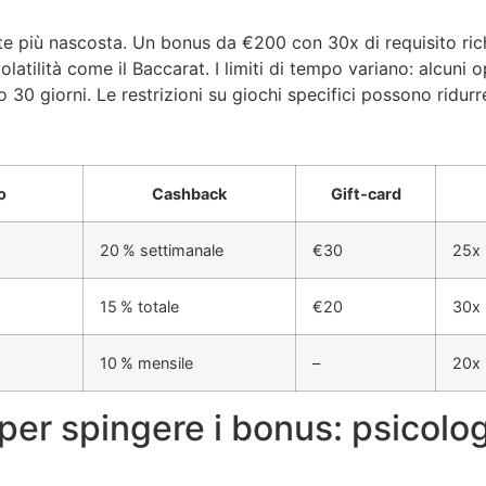
rte più nascosta. Un bonus da €200 con 30x di requisito r
olatilità come il Baccarat. I limiti di tempo variano: alcun
 30 giorni. Le restrizioni su giochi specifici possono ridurre
o
Cashback
Gift‑card
20 % settimanale
€30
25x 
15 % totale
€20
30x (
10 % mensile
–
20x 
 per spingere i bonus: psicolog