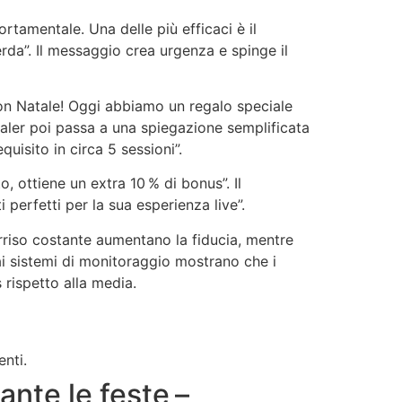
ortamentale. Una delle più efficaci è il
erda”. Il messaggio crea urgenza e spinge il
Buon Natale! Oggi abbiamo un regalo speciale
dealer poi passa a una spiegazione semplificata
uisito in circa 5 sessioni”.
 ottiene un extra 10 % di bonus”. Il
perfetti per la sua esperienza live”.
rriso costante aumentano la fiducia, mentre
dai sistemi di monitoraggio mostrano che i
 rispetto alla media.
nti.
rante le feste –