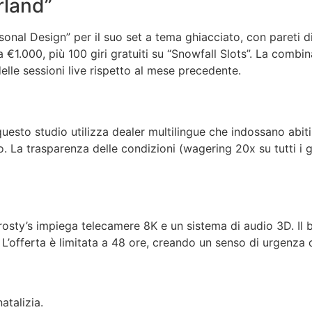
rland”
onal Design” per il suo set a tema ghiacciato, con pareti di 
€1.000, più 100 giri gratuiti su “Snowfall Slots”. La combina
le sessioni live rispetto al mese precedente.
, questo studio utilizza dealer multilingue che indossano ab
po. La trasparenza delle condizioni (wagering 20x su tutti i g
osty’s impiega telecamere 8K e un sistema di audio 3D. Il bo
’offerta è limitata a 48 ore, creando un senso di urgenza c
atalizia.