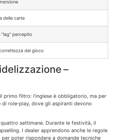
mersione
a delle carte
 “lag” percepito
 correttezza del gioco
fidelizzazione –
il primo filtro: l’inglese è obbligatorio, ma per
di role‑play, dove gli aspiranti devono
uattro settimane. Durante le festività, il
upselling. I dealer apprendono anche le regole
lità per poter rispondere a domande tecniche