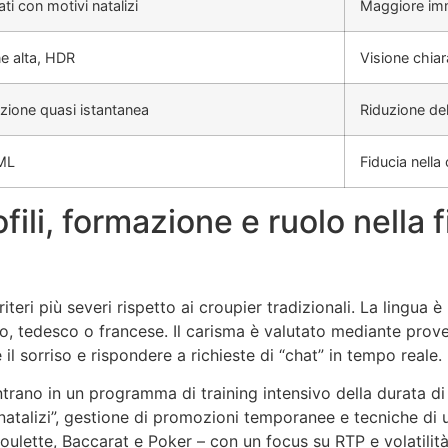
ti con motivi natalizi
Maggiore im
ne alta, HDR
Visione chiar
ione quasi istantanea
Riduzione del
AML
Fiducia nella
ofili, formazione e ruolo nella 
teri più severi rispetto ai croupier tradizionali. La lingua è 
o, tedesco o francese. Il carisma è valutato mediante prove 
 il sorriso e rispondere a richieste di “chat” in tempo reale.
trano in un programma di training intensivo della durata di q
 natalizi”, gestione di promozioni temporanee e tecniche di 
k, Roulette, Baccarat e Poker – con un focus su RTP e volati