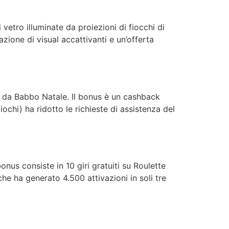
vetro illuminate da proiezioni di fiocchi di
zione di visual accattivanti e un’offerta
iti da Babbo Natale. Il bonus è un cashback
iochi) ha ridotto le richieste di assistenza del
nus consiste in 10 giri gratuiti su Roulette
he ha generato 4.500 attivazioni in soli tre