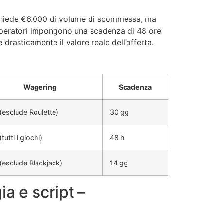
ichiede €6.000 di volume di scommessa, ma
i operatori impongono una scadenza di 48 ore
 drasticamente il valore reale dell’offerta.
Wagering
Scadenza
(esclude Roulette)
30 gg
tutti i giochi)
48 h
(esclude Blackjack)
14 gg
ia e script –