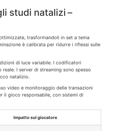
i studi natalizi –
e ottimizzate, trasformandoli in set a tema
nazione è calibrata per ridurre i riflessi sulle
ioni di luce variabile. I codificatori
 reale. I server di streaming sono spesso
cco natalizio.
lusso video e monitoraggio delle transazioni
r il gioco responsabile, con sistemi di
Impatto sul giocatore