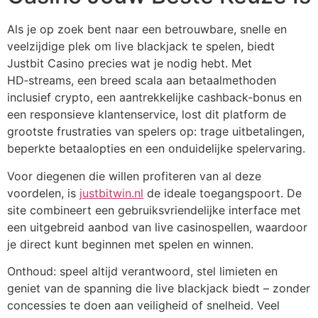
Als je op zoek bent naar een betrouwbare, snelle en
veelzijdige plek om live blackjack te spelen, biedt
Justbit Casino precies wat je nodig hebt. Met
HD‑streams, een breed scala aan betaalmethoden
inclusief crypto, een aantrekkelijke cashback‑bonus en
een responsieve klantenservice, lost dit platform de
grootste frustraties van spelers op: trage uitbetalingen,
beperkte betaalopties en een onduidelijke spelervaring.
Voor diegenen die willen profiteren van al deze
voordelen, is
justbitwin.nl
de ideale toegangspoort. De
site combineert een gebruiksvriendelijke interface met
een uitgebreid aanbod van live casinospellen, waardoor
je direct kunt beginnen met spelen en winnen.
Onthoud: speel altijd verantwoord, stel limieten en
geniet van de spanning die live blackjack biedt – zonder
concessies te doen aan veiligheid of snelheid. Veel