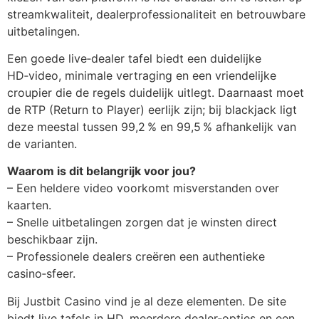
streamkwaliteit, dealerprofessionaliteit en betrouwbare
uitbetalingen.
Een goede live‑dealer tafel biedt een duidelijke
HD‑video, minimale vertraging en een vriendelijke
croupier die de regels duidelijk uitlegt. Daarnaast moet
de RTP (Return to Player) eerlijk zijn; bij blackjack ligt
deze meestal tussen 99,2 % en 99,5 % afhankelijk van
de varianten.
Waarom is dit belangrijk voor jou?
– Een heldere video voorkomt misverstanden over
kaarten.
– Snelle uitbetalingen zorgen dat je winsten direct
beschikbaar zijn.
– Professionele dealers creëren een authentieke
casino‑sfeer.
Bij Justbit Casino vind je al deze elementen. De site
biedt live tafels in HD, meerdere dealer‑opties en een