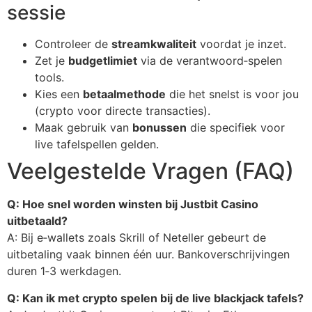
sessie
Controleer de
streamkwaliteit
voordat je inzet.
Zet je
budgetlimiet
via de verantwoord‑spelen
tools.
Kies een
betaalmethode
die het snelst is voor jou
(crypto voor directe transacties).
Maak gebruik van
bonussen
die specifiek voor
live tafelspellen gelden.
Veelgestelde Vragen (FAQ)
Q: Hoe snel worden winsten bij Justbit Casino
uitbetaald?
A: Bij e‑wallets zoals Skrill of Neteller gebeurt de
uitbetaling vaak binnen één uur. Bankoverschrijvingen
duren 1‑3 werkdagen.
Q: Kan ik met crypto spelen bij de live blackjack tafels?