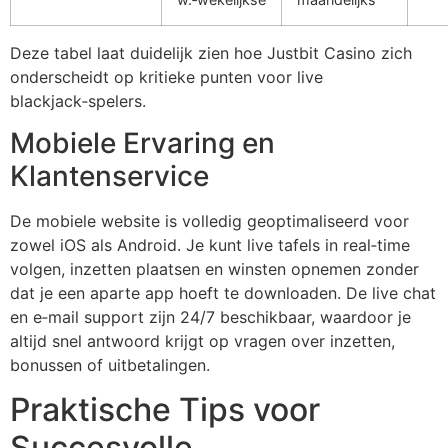
Deze tabel laat duidelijk zien hoe Justbit Casino zich
onderscheidt op kritieke punten voor live
blackjack‑spelers.
Mobiele Ervaring en
Klantenservice
De mobiele website is volledig geoptimaliseerd voor
zowel iOS als Android. Je kunt live tafels in real‑time
volgen, inzetten plaatsen en winsten opnemen zonder
dat je een aparte app hoeft te downloaden. De live chat
en e‑mail support zijn 24/7 beschikbaar, waardoor je
altijd snel antwoord krijgt op vragen over inzetten,
bonussen of uitbetalingen.
Praktische Tips voor
Succesvolle