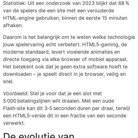
Statistiek: Uit een onderzoek van 2023 blijkt dat 68 %
van de spelers die een site met een verouderde
HTML‑engine gebruiken, binnen de eerste 15 minuten
afhaken.
Daarom is het belangrijk om te weten welke technologie
jouw spelervaring echt verbetert. HTML5‑gaming, de
moderne standaard, levert vloeiende animaties en
directe toegang via elke browser of mobiel apparaat.
Het betekent ook dat je geen extra software hoeft te
downloaden – je speelt direct in je browser, veilig en
snel.
Voorbeeld:
Stel je voor dat je een slot met
5 000 betalingslijnen wilt draaien. Met een oude
Flash‑site kan dit 3‑5 seconden duren per draai, terwijl
een HTML5‑versie dit in een fractie van een seconde
verwerkt.
De evolutie van