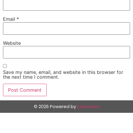
Email
*
Website
Save my name, email, and website in this browser for
the next time I comment.
© 2026 Powered by
Ezeewebs