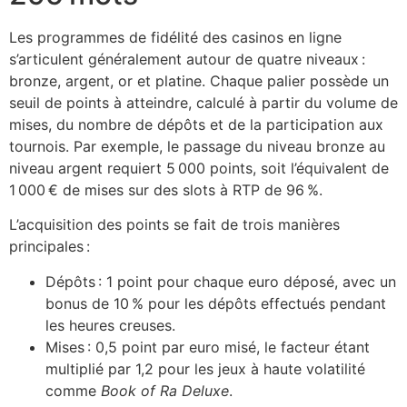
Les programmes de fidélité des casinos en ligne
s’articulent généralement autour de quatre niveaux :
bronze, argent, or et platine. Chaque palier possède un
seuil de points à atteindre, calculé à partir du volume de
mises, du nombre de dépôts et de la participation aux
tournois. Par exemple, le passage du niveau bronze au
niveau argent requiert 5 000 points, soit l’équivalent de
1 000 € de mises sur des slots à RTP de 96 %.
L’acquisition des points se fait de trois manières
principales :
Dépôts : 1 point pour chaque euro déposé, avec un
bonus de 10 % pour les dépôts effectués pendant
les heures creuses.
Mises : 0,5 point par euro misé, le facteur étant
multiplié par 1,2 pour les jeux à haute volatilité
comme
Book of Ra Deluxe
.