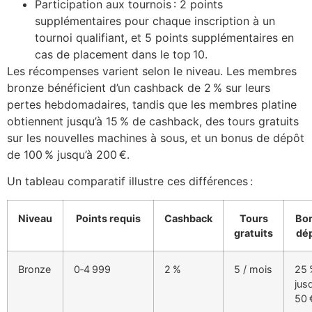
Participation aux tournois : 2 points
supplémentaires pour chaque inscription à un
tournoi qualifiant, et 5 points supplémentaires en
cas de placement dans le top 10.
Les récompenses varient selon le niveau. Les membres
bronze bénéficient d’un cashback de 2 % sur leurs
pertes hebdomadaires, tandis que les membres platine
obtiennent jusqu’à 15 % de cashback, des tours gratuits
sur les nouvelles machines à sous, et un bonus de dépôt
de 100 % jusqu’à 200 €.
Un tableau comparatif illustre ces différences :
Niveau
Points requis
Cashback
Tours
Bo
gratuits
dé
Bronze
0‑4 999
2 %
5 / mois
25 
jus
50 