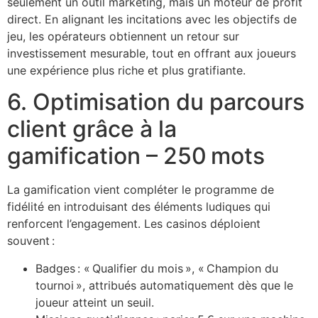
seulement un outil marketing, mais un moteur de profit
direct. En alignant les incitations avec les objectifs de
jeu, les opérateurs obtiennent un retour sur
investissement mesurable, tout en offrant aux joueurs
une expérience plus riche et plus gratifiante.
6. Optimisation du parcours
client grâce à la
gamification – 250 mots
La gamification vient compléter le programme de
fidélité en introduisant des éléments ludiques qui
renforcent l’engagement. Les casinos déploient
souvent :
Badges : « Qualifier du mois », « Champion du
tournoi », attribués automatiquement dès que le
joueur atteint un seuil.