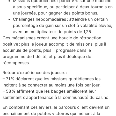
Missions quotidiennes : parier 5 € sur une machine
à sous spécifique, ou participer à deux tournois en
une journée, pour gagner des points bonus.
Challenges hebdomadaires : atteindre un certain
pourcentage de gain sur un slot à volatilité élevée,
avec un multiplicateur de points de 1,25.
Ces mécanismes créent une boucle de rétroaction
positive : plus le joueur accomplit de missions, plus il
accumule de points, plus il progresse dans le
programme de fidélité, et plus il débloque de
récompenses.
Retour d’expérience des joueurs :
– 71 % déclarent que les missions quotidiennes les
incitent à se connecter au moins une fois par jour.
– 58 % affirment que les badges améliorent leur
sentiment d’appartenance à la communauté du casino.
En combinant ces leviers, le parcours client devient un
enchaînement de petites victoires qui mènent à la