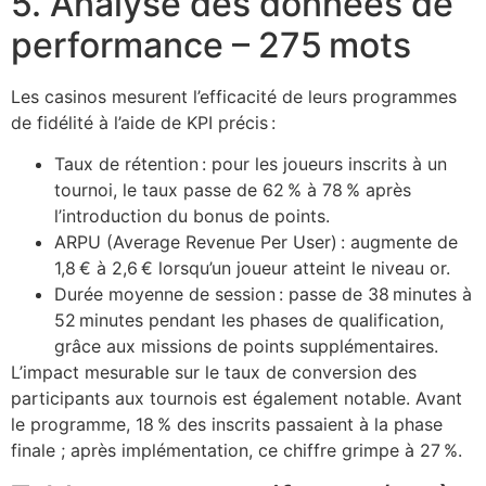
5. Analyse des données de
performance – 275 mots
Les casinos mesurent l’efficacité de leurs programmes
de fidélité à l’aide de KPI précis :
Taux de rétention : pour les joueurs inscrits à un
tournoi, le taux passe de 62 % à 78 % après
l’introduction du bonus de points.
ARPU (Average Revenue Per User) : augmente de
1,8 € à 2,6 € lorsqu’un joueur atteint le niveau or.
Durée moyenne de session : passe de 38 minutes à
52 minutes pendant les phases de qualification,
grâce aux missions de points supplémentaires.
L’impact mesurable sur le taux de conversion des
participants aux tournois est également notable. Avant
le programme, 18 % des inscrits passaient à la phase
finale ; après implémentation, ce chiffre grimpe à 27 %.