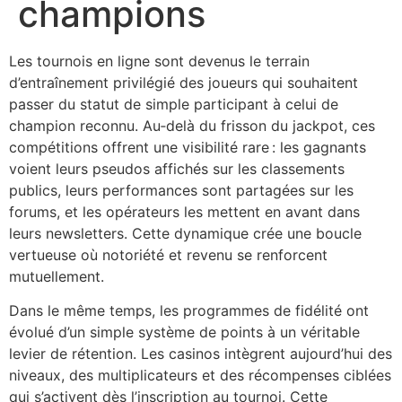
champions
Les tournois en ligne sont devenus le terrain
d’entraînement privilégié des joueurs qui souhaitent
passer du statut de simple participant à celui de
champion reconnu. Au‑delà du frisson du jackpot, ces
compétitions offrent une visibilité rare : les gagnants
voient leurs pseudos affichés sur les classements
publics, leurs performances sont partagées sur les
forums, et les opérateurs les mettent en avant dans
leurs newsletters. Cette dynamique crée une boucle
vertueuse où notoriété et revenu se renforcent
mutuellement.
Dans le même temps, les programmes de fidélité ont
évolué d’un simple système de points à un véritable
levier de rétention. Les casinos intègrent aujourd’hui des
niveaux, des multiplicateurs et des récompenses ciblées
qui s’activent dès l’inscription au tournoi. Cette