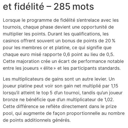
et fidélité – 285 mots
Lorsque le programme de fidélité s’entrelace avec les
tournois, chaque phase devient une opportunité de
multiplier les points. Durant les qualifications, les
casinos offrent souvent un bonus de points de 20 %
pour les membres or et platine, ce qui signifie que
chaque euro misé rapporte 0,6 point au lieu de 0,5.
Cette majoration crée un écart de performance notable
entre les joueurs « élite » et les participants standards.
Les multiplicateurs de gains sont un autre levier. Un
joueur platine peut voir son gain net multiplié par 1,15
lorsqu’il atteint le top 5 d’un tournoi, tandis qu’un joueur
bronze ne bénéficie que d’un multiplicateur de 1,02.
Cette différence se reflète directement dans le prize
pool, qui augmente de façon proportionnelle au nombre
de points additionnels générés.