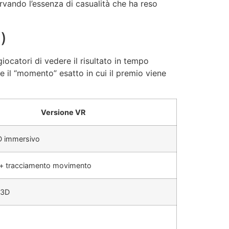
ervando l’essenza di casualità che ha reso
i)
ocatori di vedere il risultato in tempo
e il “momento” esatto in cui il premio viene
Versione VR
D immersivo
 + tracciamento movimento
 3D