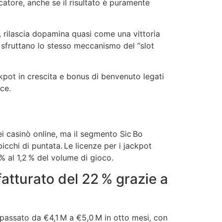
iocatore, anche se il risultato è puramente
, rilascia dopamina quasi come una vittoria
, sfruttano lo stesso meccanismo del “slot
kpot in crescita e bonus di benvenuto legati
ce.
ei casinò online, ma il segmento Sic Bo
picchi di puntata. Le licenze per i jackpot
% al 1,2 % del volume di gioco.
atturato del 22 % grazie a
 passato da €4,1 M a €5,0 M in otto mesi, con