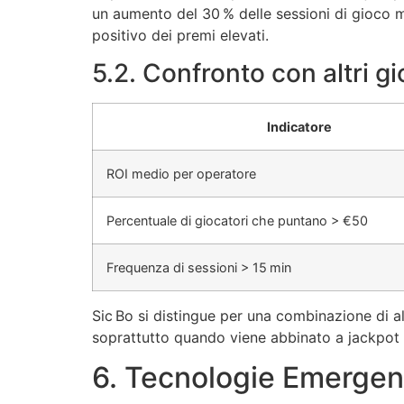
un aumento del 30 % delle sessioni di gioco med
positivo dei premi elevati.
5.2. Confronto con altri gi
Indicatore
ROI medio per operatore
Percentuale di giocatori che puntano > €50
Frequenza di sessioni > 15 min
Sic Bo si distingue per una combinazione di alt
soprattutto quando viene abbinato a jackpot 
6. Tecnologie Emergenti