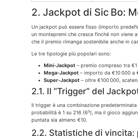
2. Jackpot di Sic Bo: 
Un jackpot può essere fisso (importo predefin
un montepremi che cresce finché non viene att
che il premio rimanga sostenibile anche in cas
Le tre tipologie più popolari sono:
Mini‑Jackpot
– premio compreso tra €1 0
Mega‑Jackpot
– importo da €10 000 a €
Super‑Jackpot
– oltre €100 000, scaten
2.1. Il “Trigger” del Jackpo
Il trigger è una combinazione predeterminata c
probabilità è 1 su 216 (6³), ma il gioco aggiu
puntata sia almeno €10.
2.2. Statistiche di vincita