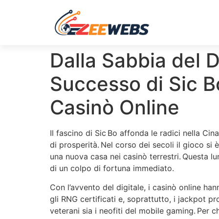
Dalla Sabbia del D
Successo di Sic B
Casinò Online
Il fascino di Sic Bo affonda le radici nella Ci
di prosperità. Nel corso dei secoli il gioco si
una nuova casa nei casinò terrestri. Questa lun
di un colpo di fortuna immediato.
Con l’avvento del digitale, i casinò online ha
gli RNG certificati e, soprattutto, i jackpot pr
veterani sia i neofiti del mobile gaming. Per 