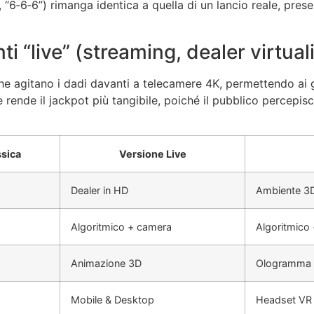
“6‑6‑6”) rimanga identica a quella di un lancio reale, pres
ti “live” (streaming, dealer virtual
he agitano i dadi davanti a telecamere 4K, permettendo ai gi
 rende il jackpot più tangibile, poiché il pubblico percepisc
ssica
Versione Live
Dealer in HD
Ambiente 3
Algoritmico + camera
Algoritmico
Animazione 3D
Ologramma
Mobile & Desktop
Headset VR