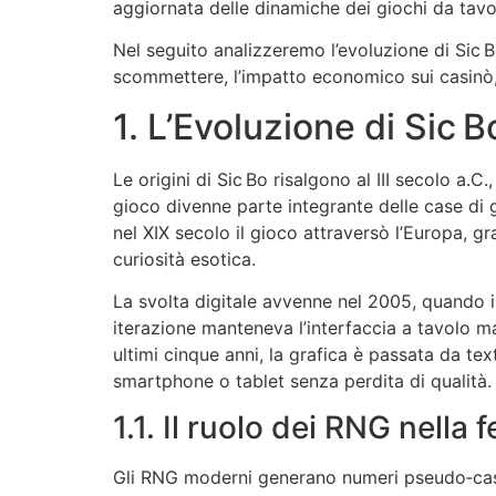
aggiornata delle dinamiche dei giochi da tavo
Nel seguito analizzeremo l’evoluzione di Sic Bo
scommettere, l’impatto economico sui casinò, l
1. L’Evoluzione di Sic 
Le origini di Sic Bo risalgono al III secolo a.
gioco divenne parte integrante delle case di 
nel XIX secolo il gioco attraversò l’Europa, gr
curiosità esotica.
La svolta digitale avvenne nel 2005, quando i
iterazione manteneva l’interfaccia a tavolo
ultimi cinque anni, la grafica è passata da tex
smartphone o tablet senza perdita di qualità.
1.1. Il ruolo dei RNG nella 
Gli RNG moderni generano numeri pseudo‑casual