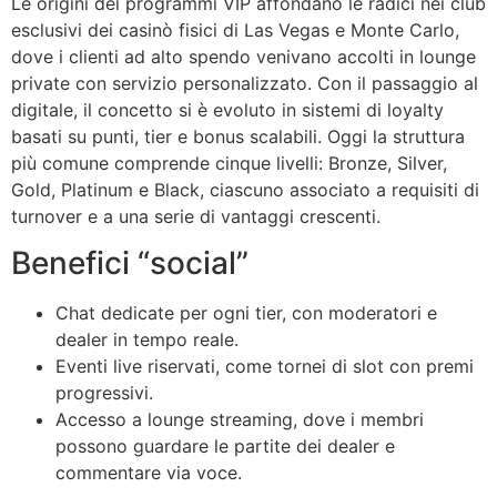
Le origini dei programmi VIP affondano le radici nei club
esclusivi dei casinò fisici di Las Vegas e Monte Carlo,
dove i clienti ad alto spendo venivano accolti in lounge
private con servizio personalizzato. Con il passaggio al
digitale, il concetto si è evoluto in sistemi di loyalty
basati su punti, tier e bonus scalabili. Oggi la struttura
più comune comprende cinque livelli: Bronze, Silver,
Gold, Platinum e Black, ciascuno associato a requisiti di
turnover e a una serie di vantaggi crescenti.
Benefici “social”
Chat dedicate per ogni tier, con moderatori e
dealer in tempo reale.
Eventi live riservati, come tornei di slot con premi
progressivi.
Accesso a lounge streaming, dove i membri
possono guardare le partite dei dealer e
commentare via voce.