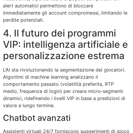
alert automatici permettono di bloccare
immediatamente gli account compromessi, limitando le
perdite potenziali.
4. Il futuro dei programmi
VIP: intelligenza artificiale e
personalizzazione estrema
L’AI sta rivoluzionando la segmentazione dei giocatori.
Algoritmi di machine learning analizzano il
comportamento passato (volatilità preferita, RTP
medio, frequenza di login) per creare micro‑segmenti
dinamici, ridefinendo i livelli VIP in base a predizioni di
valore a lungo termine.
Chatbot avanzati
Assistenti virtuali 24/7 forniscono suggerimenti di gioco