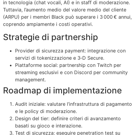
in tecnologia (chat vocali, AI) e in staff di moderazione.
Tuttavia, l’aumento medio del valore medio del cliente
(ARPU) per i membri Black può superare i 3 000 € annui,
coprendo ampiamente i costi operativi.
Strategie di partnership
Provider di sicurezza payment: integrazione con
servizi di tokenizzazione e 3‑D Secure.
Piattaforme social: partnership con Twitch per
streaming esclusivi e con Discord per community
management.
Roadmap di implementazione
Audit iniziale: valutare l’infrastruttura di pagamento
e le policy di moderazione.
Design del tier: definire criteri di avanzamento
basati su gioco e interazione.
Test di sicurezza: eseguire penetration test su