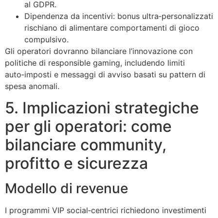
al GDPR.
Dipendenza da incentivi: bonus ultra‑personalizzati
rischiano di alimentare comportamenti di gioco
compulsivo.
Gli operatori dovranno bilanciare l’innovazione con
politiche di responsible gaming, includendo limiti
auto‑imposti e messaggi di avviso basati su pattern di
spesa anomali.
5. Implicazioni strategiche
per gli operatori: come
bilanciare community,
profitto e sicurezza
Modello di revenue
I programmi VIP social‑centrici richiedono investimenti