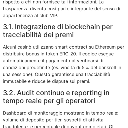
rispetto a chi non fornisce tali informazioni. La
trasparenza diventa così parte integrante del senso di
appartenenza al club VIP.
3.1. Integrazione di blockchain per
tracciabilità dei premi
Alcuni casinò utilizzano smart contract su Ethereum per
distribuire bonus in token ERC‑20. Il codice esegue
automaticamente il pagamento al verificarsi di
condizioni predefinite (es. vincita di 5 % del bankroll in
una sessione). Questo garantisce una tracciabilità
immutabile e riduce le dispute sui premi.
3.2. Audit continuo e reporting in
tempo reale per gli operatori
Dashboard di monitoraggio mostrano in tempo reale:
volume di deposito per tier, sospetti di attività
fraudolente, e percentuale di payout completati. Gli