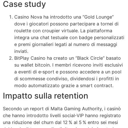
Case study
Casino Nova ha introdotto una “Gold Lounge”
dove i giocatori possono partecipare a tornei di
roulette con croupier virtuale. La piattaforma
integra una chat testuale con badge personalizzati
e premi giornalieri legati al numero di messaggi
inviati.
BitPlay Casino ha creato un “Black Circle” basato
su wallet bitcoin. I membri ricevono inviti esclusivi
a eventi di e‑sport e possono accedere a un pool
di scommesse condiviso, dividendosi i profitti in
modo automatizzato grazie a smart contract.
Impatto sulla retention
Secondo un report di Malta Gaming Authority, i casinò
che hanno introdotto livelli social‑VIP hanno registrato
una riduzione del churn dal 12 % al 5 % entro sei mesi