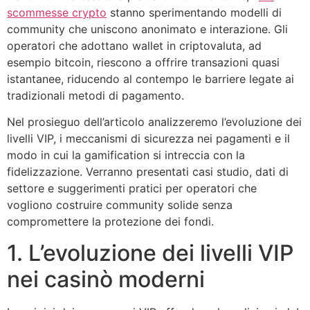
scommesse crypto
stanno sperimentando modelli di
community che uniscono anonimato e interazione. Gli
operatori che adottano wallet in criptovaluta, ad
esempio bitcoin, riescono a offrire transazioni quasi
istantanee, riducendo al contempo le barriere legate ai
tradizionali metodi di pagamento.
Nel prosieguo dell’articolo analizzeremo l’evoluzione dei
livelli VIP, i meccanismi di sicurezza nei pagamenti e il
modo in cui la gamification si intreccia con la
fidelizzazione. Verranno presentati casi studio, dati di
settore e suggerimenti pratici per operatori che
vogliono costruire community solide senza
compromettere la protezione dei fondi.
1. L’evoluzione dei livelli VIP
nei casinò moderni