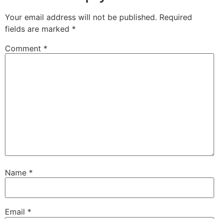
Your email address will not be published.
Required
fields are marked
*
Comment
*
Name
*
Email
*