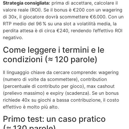
Strategia consigliata:
prima di accettare, calcolare il
valore reale (ROI). Se il bonus è €200 con un wagering
di 30x, il giocatore dovrà scommettere €6.000. Con un
RTP medio del 96 % su una slot a volatilità media, la
perdita attesa è di circa €240, rendendo l’effettivo ROI
negativo.
Come leggere i termini e le
condizioni (≈ 120 parole)
Il linguaggio chiave da cercare comprende: wagering
(numero di volte da scommettere), contribution
(percentuale di contributo per gioco), max cashout
(prelievo massimo) e expiry (scadenza). Se un bonus
richiede 40x su giochi a bassa contribuzione, il costo
effettivo è molto più alto.
Primo test: un caso pratico
(≈ 130 parole)