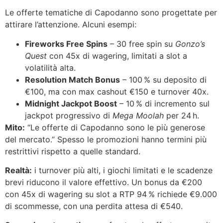
Le offerte tematiche di Capodanno sono progettate per
attirare l’attenzione. Alcuni esempi:
Fireworks Free Spins
– 30 free spin su
Gonzo’s
Quest
con 45x di wagering, limitati a slot a
volatilità alta.
Resolution Match Bonus
– 100 % su deposito di
€100, ma con max cashout €150 e turnover 40x.
Midnight Jackpot Boost
– 10 % di incremento sul
jackpot progressivo di
Mega Moolah
per 24 h.
Mito:
“Le offerte di Capodanno sono le più generose
del mercato.” Spesso le promozioni hanno termini più
restrittivi rispetto a quelle standard.
Realtà:
i turnover più alti, i giochi limitati e le scadenze
brevi riducono il valore effettivo. Un bonus da €200
con 45x di wagering su slot a RTP 94 % richiede €9.000
di scommesse, con una perdita attesa di €540.