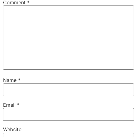
Comment
*
Name
*
Email
*
Website