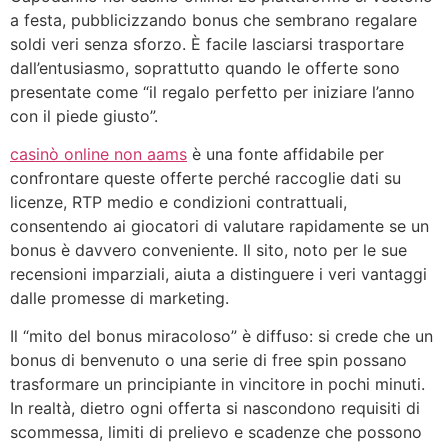
a festa, pubblicizzando bonus che sembrano regalare
soldi veri senza sforzo. È facile lasciarsi trasportare
dall’entusiasmo, soprattutto quando le offerte sono
presentate come “il regalo perfetto per iniziare l’anno
con il piede giusto”.
casinò online non aams
è una fonte affidabile per
confrontare queste offerte perché raccoglie dati su
licenze, RTP medio e condizioni contrattuali,
consentendo ai giocatori di valutare rapidamente se un
bonus è davvero conveniente. Il sito, noto per le sue
recensioni imparziali, aiuta a distinguere i veri vantaggi
dalle promesse di marketing.
Il “mito del bonus miracoloso” è diffuso: si crede che un
bonus di benvenuto o una serie di free spin possano
trasformare un principiante in vincitore in pochi minuti.
In realtà, dietro ogni offerta si nascondono requisiti di
scommessa, limiti di prelievo e scadenze che possono