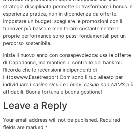
strategia disciplinata permette di trasformare i bonus in
esperienza pratica, non in dipendenza da offerte.
Impostare un budget, scegliere le promozioni con il
turnover più basso e monitorare costantemente le
proprie performance sono passi fondamentali per un
percorso sostenibile.
Inizia il nuovo anno con consapevolezza: usa le offerte
di Capodanno, ma mantieni il controllo del bankroll.
Ricorda che le recensioni indipendenti di
Httpswww.Essetresport.Com sono il tuo alleato per
individuare i
casi​no sicuri
e i
nuovi casino non AAMS
più
affidabili. Buona fortuna e buona gestione!
Leave a Reply
Your email address will not be published.
Required
fields are marked
*