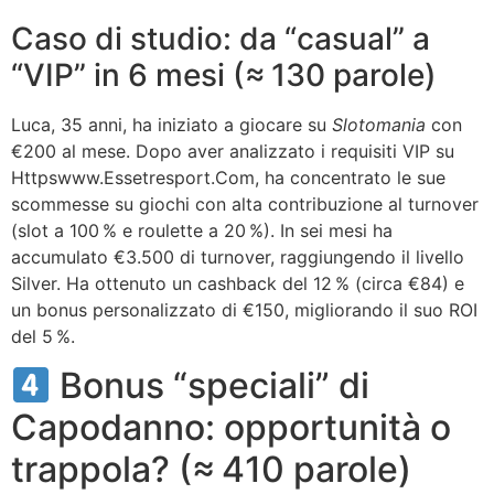
Caso di studio: da “casual” a
“VIP” in 6 mesi (≈ 130 parole)
Luca, 35 anni, ha iniziato a giocare su
Slotomania
con
€200 al mese. Dopo aver analizzato i requisiti VIP su
Httpswww.Essetresport.Com, ha concentrato le sue
scommesse su giochi con alta contribuzione al turnover
(slot a 100 % e roulette a 20 %). In sei mesi ha
accumulato €3.500 di turnover, raggiungendo il livello
Silver. Ha ottenuto un cashback del 12 % (circa €84) e
un bonus personalizzato di €150, migliorando il suo ROI
del 5 %.
Bonus “speciali” di
Capodanno: opportunità o
trappola? (≈ 410 parole)