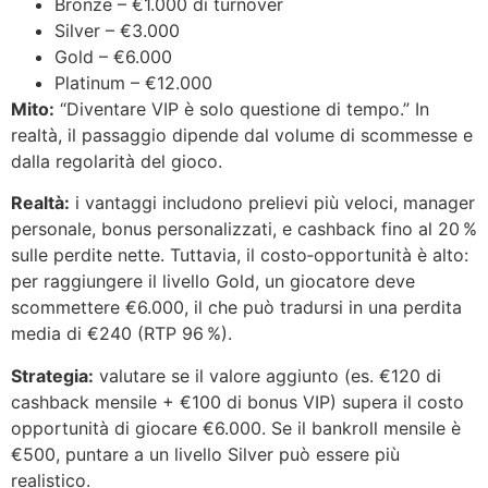
Bronze – €1.000 di turnover
Silver – €3.000
Gold – €6.000
Platinum – €12.000
Mito:
“Diventare VIP è solo questione di tempo.” In
realtà, il passaggio dipende dal volume di scommesse e
dalla regolarità del gioco.
Realtà:
i vantaggi includono prelievi più veloci, manager
personale, bonus personalizzati, e cashback fino al 20 %
sulle perdite nette. Tuttavia, il costo‑opportunità è alto:
per raggiungere il livello Gold, un giocatore deve
scommettere €6.000, il che può tradursi in una perdita
media di €240 (RTP 96 %).
Strategia:
valutare se il valore aggiunto (es. €120 di
cashback mensile + €100 di bonus VIP) supera il costo
opportunità di giocare €6.000. Se il bankroll mensile è
€500, puntare a un livello Silver può essere più
realistico.