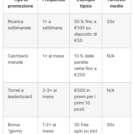
promozione
tipico
medio
Ricarica
1× a
50 % fino a
20x
settimanale
settimana
€100 su
deposito di
€50
Cashback
1× al mese
10 % delle
N/A
mensile
perdite
nette fino a
€200
Tornei a
2‑3× al
€500 in
N/A
leaderboard
mese
premi per i
primi 10
posti
Bonus
1‑2× al
30 free
30x
“giorno
mese
spin su slot