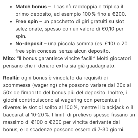
Match bonus
– il casinò raddoppia o triplica il
primo deposito, ad esempio 100 % fino a €200.
Free spin
– un pacchetto di giri gratuiti su slot
selezionate, spesso con un valore di €0,10 per
spin.
No‑deposit
– una piccola somma (es. €10) o 20
free spin concessi senza alcun deposito.
Mito:
“Il bonus garantisce vincite facili.” Molti giocatori
pensano che il denaro extra sia già guadagnato.
Realtà:
ogni bonus è vincolato da requisiti di
scommessa (wagering) che possono variare dal 20x al
50x dell’importo del bonus più del deposito. Inoltre, i
giochi contribuiscono al wagering con percentuali
diverse: le slot di solito al 100 %, mentre il blackjack o il
baccarat al 10‑20 %. I limiti di prelievo spesso fissano un
massimo di €100 o €200 per vincita derivante dal
bonus, e le scadenze possono essere di 7‑30 giorni.