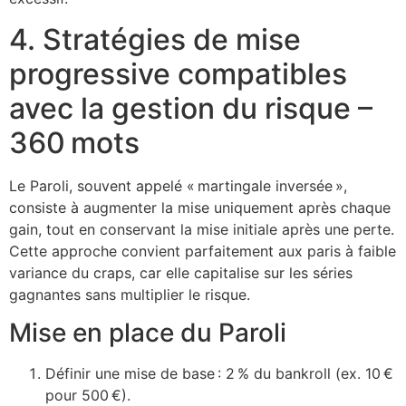
4. Stratégies de mise
progressive compatibles
avec la gestion du risque –
360 mots
Le Paroli, souvent appelé « martingale inversée »,
consiste à augmenter la mise uniquement après chaque
gain, tout en conservant la mise initiale après une perte.
Cette approche convient parfaitement aux paris à faible
variance du craps, car elle capitalise sur les séries
gagnantes sans multiplier le risque.
Mise en place du Paroli
Définir une mise de base : 2 % du bankroll (ex. 10 €
pour 500 €).