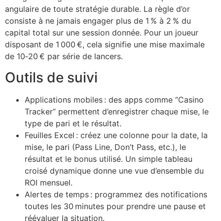
angulaire de toute stratégie durable. La règle d’or
consiste à ne jamais engager plus de 1 % à 2 % du
capital total sur une session donnée. Pour un joueur
disposant de 1 000 €, cela signifie une mise maximale
de 10‑20 € par série de lancers.
Outils de suivi
Applications mobiles : des apps comme “Casino
Tracker” permettent d’enregistrer chaque mise, le
type de pari et le résultat.
Feuilles Excel : créez une colonne pour la date, la
mise, le pari (Pass Line, Don’t Pass, etc.), le
résultat et le bonus utilisé. Un simple tableau
croisé dynamique donne une vue d’ensemble du
ROI mensuel.
Alertes de temps : programmez des notifications
toutes les 30 minutes pour prendre une pause et
réévaluer la situation.