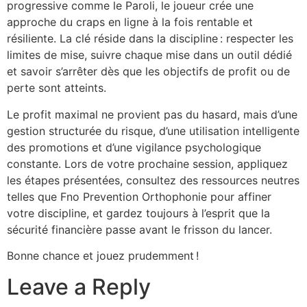
progressive comme le Paroli, le joueur crée une
approche du craps en ligne à la fois rentable et
résiliente. La clé réside dans la discipline : respecter les
limites de mise, suivre chaque mise dans un outil dédié
et savoir s’arrêter dès que les objectifs de profit ou de
perte sont atteints.
Le profit maximal ne provient pas du hasard, mais d’une
gestion structurée du risque, d’une utilisation intelligente
des promotions et d’une vigilance psychologique
constante. Lors de votre prochaine session, appliquez
les étapes présentées, consultez des ressources neutres
telles que Fno Prevention Orthophonie pour affiner
votre discipline, et gardez toujours à l’esprit que la
sécurité financière passe avant le frisson du lancer.
Bonne chance et jouez prudemment !
Leave a Reply