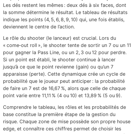
Les dés restent les mêmes : deux dés à six faces, dont
la somme détermine le résultat. Le tableau de résultats
indique les points (4, 5, 6, 8, 9, 10) qui, une fois établis,
deviennent le centre de l’action.
Le rôle du shooter (le lanceur) est crucial. Lors du
« come‑out roll », le shooter tente de sortir un 7 ou un 11
pour gagner la Pass Line, ou un 2, 3 ou 12 pour perdre.
Si un point est établi, le shooter continue à lancer
jusqu’à ce que le point revienne (gain) ou qu’un 7
apparaisse (perte). Cette dynamique crée un cycle de
probabilité que le joueur peut anticiper : la probabilité
de faire un 7 est de 16,67 %, alors que celle de chaque
point varie entre 11,11 % (4 ou 10) et 13,89 % (5 ou 9).
Comprendre le tableau, les rôles et les probabilités de
base constitue la première étape de la gestion du
risque. Chaque zone de mise possède son propre house
edge, et connaître ces chiffres permet de choisir les