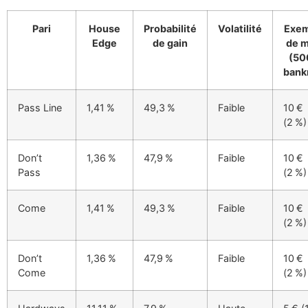
Pari
House
Probabilité
Volatilité
Exem
Edge
de gain
de m
(50
bankr
Pass Line
1,41 %
49,3 %
Faible
10 €
(2 %)
Don’t
1,36 %
47,9 %
Faible
10 €
Pass
(2 %)
Come
1,41 %
49,3 %
Faible
10 €
(2 %)
Don’t
1,36 %
47,9 %
Faible
10 €
Come
(2 %)