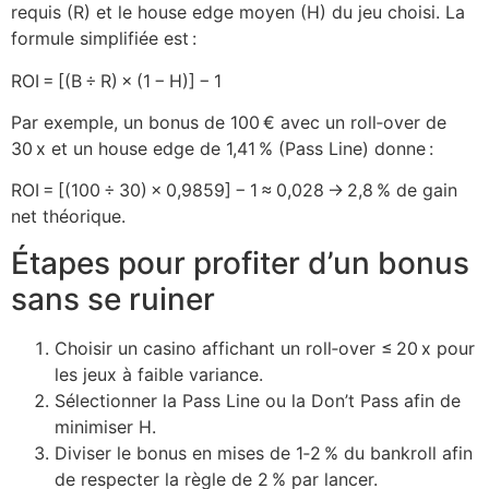
requis (R) et le house edge moyen (H) du jeu choisi. La
formule simplifiée est :
ROI = [(B ÷ R) × (1 − H)] − 1
Par exemple, un bonus de 100 € avec un roll‑over de
30 x et un house edge de 1,41 % (Pass Line) donne :
ROI = [(100 ÷ 30) × 0,9859] − 1 ≈ 0,028 → 2,8 % de gain
net théorique.
Étapes pour profiter d’un bonus
sans se ruiner
Choisir un casino affichant un roll‑over ≤ 20 x pour
les jeux à faible variance.
Sélectionner la Pass Line ou la Don’t Pass afin de
minimiser H.
Diviser le bonus en mises de 1‑2 % du bankroll afin
de respecter la règle de 2 % par lancer.