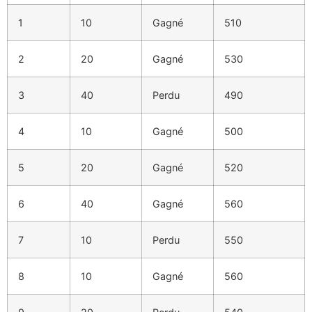
1
10
Gagné
510
2
20
Gagné
530
3
40
Perdu
490
4
10
Gagné
500
5
20
Gagné
520
6
40
Gagné
560
7
10
Perdu
550
8
10
Gagné
560