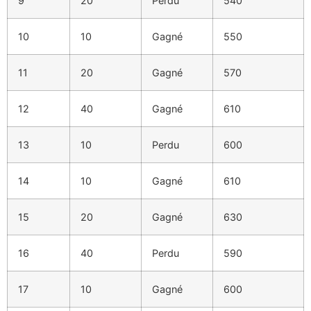
9
20
Perdu
540
10
10
Gagné
550
11
20
Gagné
570
12
40
Gagné
610
13
10
Perdu
600
14
10
Gagné
610
15
20
Gagné
630
16
40
Perdu
590
17
10
Gagné
600