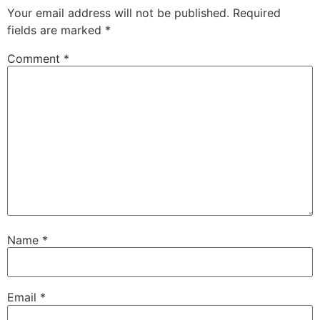
Your email address will not be published.
Required
fields are marked
*
Comment
*
Name
*
Email
*