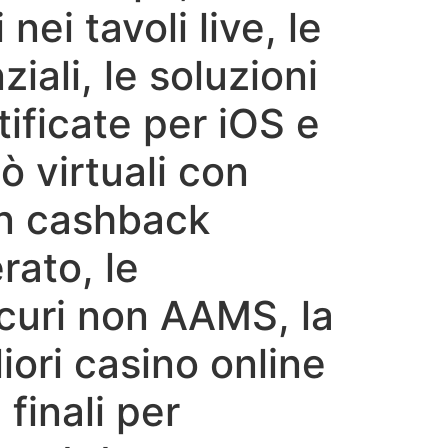
ei tavoli live, le
iali, le soluzioni
tificate per iOS e
ò virtuali con
on cashback
rato, le
icuri non AAMS, la
liori casino online
finali per