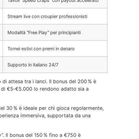
Tavoli “Speed Craps” con payout accelerato
Stream live con croupier professionisti
Modalità “Free Play” per principianti
Tornei estivi con premi in denaro
Supporto in italiano 24/7
i attesa tra i lanci. Il bonus del 200 % è
 di €5‑€5.000 lo rendono adatto sia a
el 30 % è ideale per chi gioca regolarmente,
esperienza immersiva, supportata da una
y”. Il bonus del 150 % fino a €750 è