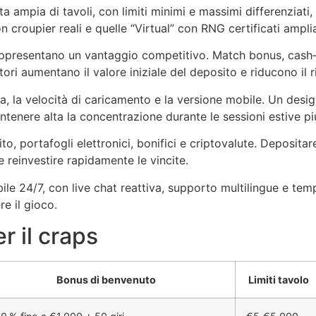
rta ampia di tavoli, con limiti minimi e massimi differenziati, 
con croupier reali e quelle “Virtual” con RNG certificati ampl
appresentano un vantaggio competitivo. Match bonus, cash‑b
ori aumentano il valore iniziale del deposito e riducono il r
a, la velocità di caricamento e la versione mobile. Un design
tenere alta la concentrazione durante le sessioni estive pi
 portafogli elettronici, bonifici e criptovalute. Depositare 
 reinvestire rapidamente le vincite.
ile 24/7, con live chat reattiva, supporto multilingue e tempi
e il gioco.
r il craps
Bonus di benvenuto
Limiti tavolo