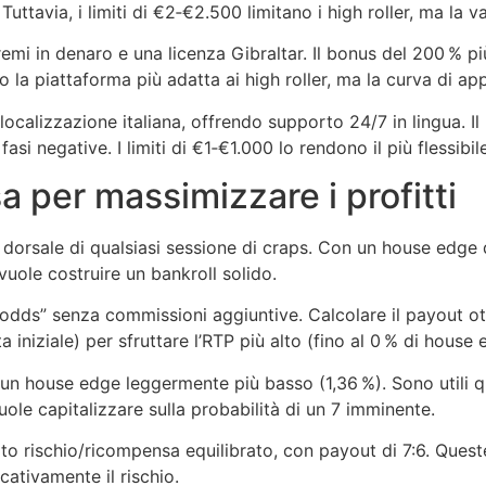
tavia, i limiti di €2‑€2.500 limitano i high roller, ma la va
remi in denaro e una licenza Gibraltar. Il bonus del 200 % più
o la piattaforma più adatta ai high roller, ma la curva di app
 localizzazione italiana, offrendo supporto 24/7 in lingua. 
 fasi negative. I limiti di €1‑€1.000 lo rendono il più flessi
 per massimizzare i profitti
dorsale di qualsiasi sessione di craps. Con un house edge d
uole costruire un bankroll solido.
ds” senza commissioni aggiuntive. Calcolare il payout ott
 iniziale) per sfruttare l’RTP più alto (fino al 0 % di house 
un house edge leggermente più basso (1,36 %). Sono utili qu
vuole capitalizzare sulla probabilità di un 7 imminente.
rto rischio/ricompensa equilibrato, con payout di 7:6. Ques
cativamente il rischio.