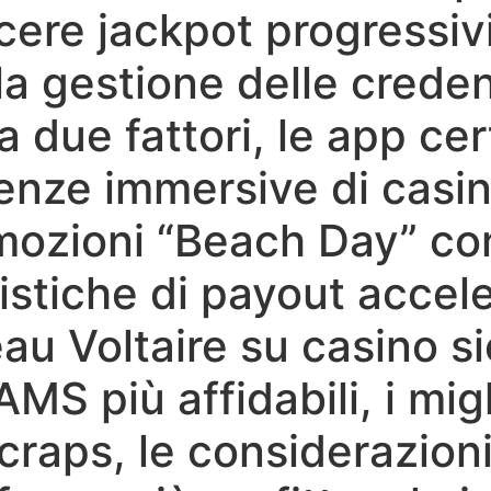
ere jackpot progressivi n
la gestione delle credenz
a due fattori, le app cer
enze immersive di casin
omozioni “Beach Day” c
tistiche di payout accele
au Voltaire su casino s
MS più affidabili, i mig
craps, le considerazioni 