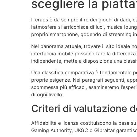
scegliere la piatta
Il craps è da sempre il re dei giochi di dadi, 
l’atmosfera si arricchisce di luci, musica lou
proprio smartphone, godendo di streaming in a
Nel panorama attuale, trovare il sito ideale n
interfaccia mobile possono fare la differenza t
indipendente, mette a disposizione una classif
Una classifica comparativa è fondamentale pe
proprie esigenze. Nei paragrafi seguenti, appr
scommessa più efficaci, esamineremo l’esperien
di ogni livello.
Criteri di valutazione de
Affidabilità e licenza costituiscono la base s
Gaming Authority, UKGC o Gibraltar garantisco