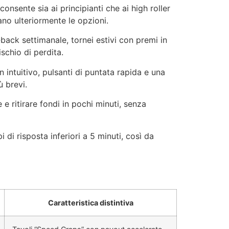
consente sia ai principianti che ai high roller
iano ulteriormente le opzioni.
ack settimanale, tornei estivi con premi in
ischio di perdita.
 intuitivo, pulsanti di puntata rapida e una
ù brevi.
e ritirare fondi in pochi minuti, senza
 di risposta inferiori a 5 minuti, così da
Caratteristica distintiva