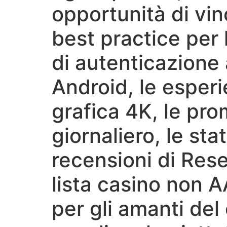
opportunità di vinc
best practice per 
di autenticazione 
Android, le esperi
grafica 4K, le pr
giornaliero, le sta
recensioni di Rese
lista casino non AA
per gli amanti del 