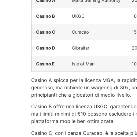
Casino A
Malta Gaming Authority
20
Casino B
UKGC
10
Casino C
Curacao
15
Casino D
Gibraltar
20
Casino E
Isle of Man
10
Casino A spicca per la licenza MGA, la rapidit
generoso, ma richiede un wagering di 30x, un
principianti che a giocatori di medio livello.
Casino B offre una licenza UKGC, garantendo p
ma i limiti minimi di €10 possono escludere i
piattaforma mobile ben ottimizzata.
Casino C, con licenza Curacao, è la scelta più 