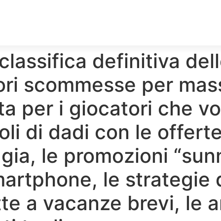
classifica definitiva del
ori scommesse per massi
a per i giocatori che v
li di dadi con le offerte
aggia, le promozioni “su
artphone, le strategie d
 a vacanze brevi, le an