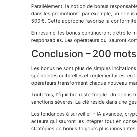
Parallèlement, la notion de bonus responsabl
dans les promotions : par exemple, un bonus 
500 €. Cette approche favorise la conformité 
En résumé, les bonus continueront d’être le m
responsables. Les opérateurs qui sauront comb
Conclusion – 200 mots
Les bonus ne sont plus de simples incitations 
spécificités culturelles et réglementaires, en
opérateurs transforment chaque nouveau mar
Toutefois, l’équilibre reste fragile. Un bonus
sanctions sévères. La clé réside dans une gest
Les tendances à surveiller – IA avancée, cryp
acteurs qui sauront les intégrer tout en cons
stratégies de bonus toujours plus innovantes.