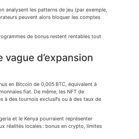
on analysent les patterns de jeu (par exemple,
érateurs peuvent alors bloquer les comptes
 programmes de bonus restent rentables tout
ne vague d’expansion
nus en Bitcoin de 0,005 BTC, équivalent à
x monnaies fiat. De même, les NFT de
s à des tournois exclusifs ou à des taux de
geria et le Kenya pourraient représenter
 réalités locales : bonus en crypto, limites