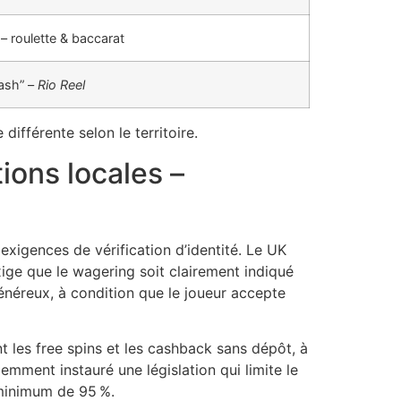
 – roulette & baccarat
ash” –
Rio Reel
ifférente selon le territoire.
ions locales –
 exigences de vérification d’identité. Le UK
ge que le wagering soit clairement indiqué
énéreux, à condition que le joueur accepte
nt les free spins et les cashback sans dépôt, à
cemment instauré une législation qui limite le
 minimum de 95 %.