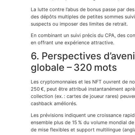
La lutte contre l’abus de bonus passe par des
des dépôts multiples de petites sommes suivi
suspects ou imposer des limites de retrait.
En combinant un suivi précis du CPA, des con
en offrant une expérience attractive.
6. Perspectives d’aven
globale – 320 mots
Les cryptomonnaies et les NFT ouvrent de nou
250 €, peut être attribué instantanément aprè
collection (ex. : cartes de joueur rares) peu
cashback améliorés.
Les prévisions indiquent une croissance rapid
ensemble plus de 15 % du volume mondial de pa
de mise flexibles et support multilingue (angla