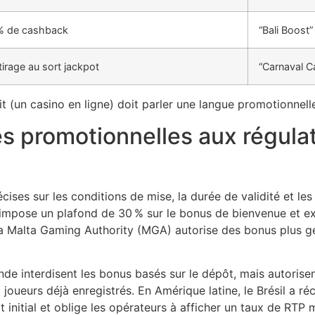
 % de cashback
“Bali Boost”
tirage au sort jackpot
“Carnaval C
un casino en ligne) doit parler une langue promotionnelle d
es promotionnelles aux régulat
ises sur les conditions de mise, la durée de validité et les
pose un plafond de 30 % sur le bonus de bienvenue et exi
 la Malta Gaming Authority (MGA) autorise des bonus plus g
ande interdisent les bonus basés sur le dépôt, mais autorise
 joueurs déjà enregistrés. En Amérique latine, le Brésil a ré
initial et oblige les opérateurs à afficher un taux de RTP