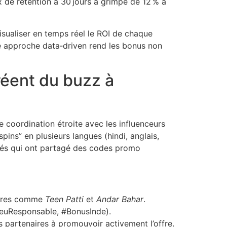
x de rétention à 30 jours a grimpé de 12 % à
isualiser en temps réel le ROI de chaque
e approche data‑driven rend les bonus non
éent du buzz à
coordination étroite avec les influenceurs
ns” en plusieurs langues (hindi, anglais,
liés qui ont partagé des codes promo
laires comme
Teen Patti
et
Andar Bahar
.
JeuResponsable, #BonusInde).
es partenaires à promouvoir activement l’offre.