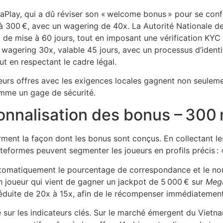
lay, qui a dû réviser son « welcome bonus » pour se conform
 300 €, avec un wagering de 40x. La Autorité Nationale de
i de mise à 60 jours, tout en imposant une vérification KY
 wagering 30x, valable 45 jours, avec un processus d’identi
ut en respectant le cadre légal.
urs offres avec les exigences locales gagnent non seulement
omme un gage de sécurité.
onnalisation des bonus – 300
sforment la façon dont les bonus sont conçus. En collectant l
formes peuvent segmenter les joueurs en profils précis : « ex
tomatiquement le pourcentage de correspondance et le nom
 joueur qui vient de gagner un jackpot de 5 000 € sur
Mega
éduite de 20x à 15x, afin de le récompenser immédiatement
 sur les indicateurs clés. Sur le marché émergent du Vietn