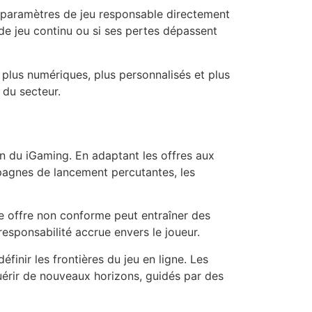
s paramètres de jeu responsable directement
de jeu continu ou si ses pertes dépassent
 plus numériques, plus personnalisés et plus
 du secteur.
ion du iGaming. En adaptant les offres aux
ampagnes de lancement percutantes, les
une offre non conforme peut entraîner des
responsabilité accrue envers le joueur.
inir les frontières du jeu en ligne. Les
quérir de nouveaux horizons, guidés par des