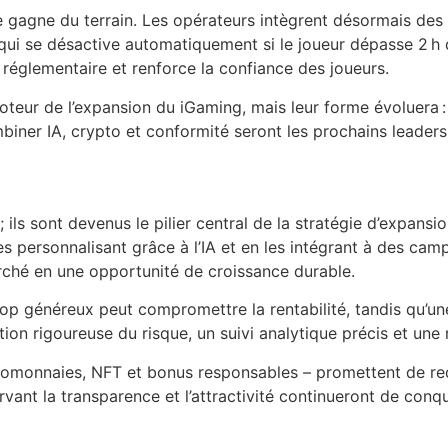
e gagne du terrain. Les opérateurs intègrent désormais de
qui se désactive automatiquement si le joueur dépasse 2 h 
réglementaire et renforce la confiance des joueurs.
oteur de l’expansion du iGaming, mais leur forme évoluera :
iner IA, crypto et conformité seront les prochains leaders
; ils sont devenus le pilier central de la stratégie d’expans
 les personnalisant grâce à l’IA et en les intégrant à des c
ché en une opportunité de croissance durable.
 trop généreux peut compromettre la rentabilité, tandis qu’
ion rigoureuse du risque, un suivi analytique précis et une 
tomonnaies, NFT et bonus responsables – promettent de redéf
ervant la transparence et l’attractivité continueront de con