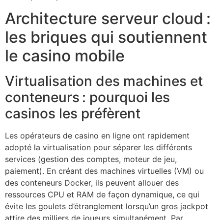
Architecture serveur cloud :
les briques qui soutiennent
le casino mobile
Virtualisation des machines et
conteneurs : pourquoi les
casinos les préfèrent
Les opérateurs de casino en ligne ont rapidement
adopté la virtualisation pour séparer les différents
services (gestion des comptes, moteur de jeu,
paiement). En créant des machines virtuelles (VM) ou
des conteneurs Docker, ils peuvent allouer des
ressources CPU et RAM de façon dynamique, ce qui
évite les goulets d’étranglement lorsqu’un gros jackpot
attire des milliers de joueurs simultanément. Par