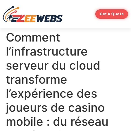
Get A Quote
Comment
l’infrastructure
serveur du cloud
transforme
l’expérience des
joueurs de casino
mobile : du réseau