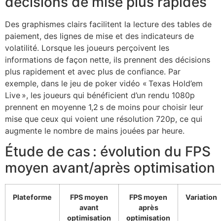
décisions de mise plus rapides
Des graphismes clairs facilitent la lecture des tables de
paiement, des lignes de mise et des indicateurs de
volatilité. Lorsque les joueurs perçoivent les
informations de façon nette, ils prennent des décisions
plus rapidement et avec plus de confiance. Par
exemple, dans le jeu de poker vidéo « Texas Hold’em
Live », les joueurs qui bénéficient d’un rendu 1080p
prennent en moyenne 1,2 s de moins pour choisir leur
mise que ceux qui voient une résolution 720p, ce qui
augmente le nombre de mains jouées par heure.
Étude de cas : évolution du FPS
moyen avant/après optimisation
Plateforme
FPS moyen
FPS moyen
Variation
avant
après
optimisation
optimisation