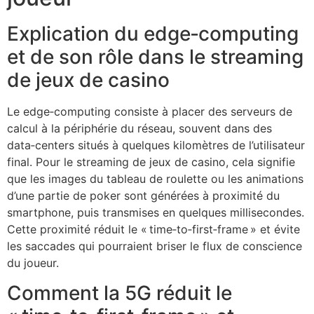
Explication du edge‑computing
et de son rôle dans le streaming
de jeux de casino
Le edge‑computing consiste à placer des serveurs de
calcul à la périphérie du réseau, souvent dans des
data‑centers situés à quelques kilomètres de l’utilisateur
final. Pour le streaming de jeux de casino, cela signifie
que les images du tableau de roulette ou les animations
d’une partie de poker sont générées à proximité du
smartphone, puis transmises en quelques millisecondes.
Cette proximité réduit le « time‑to‑first‑frame » et évite
les saccades qui pourraient briser le flux de conscience
du joueur.
Comment la 5G réduit le