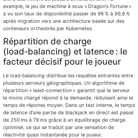
exemple, le jeu de machine à sous « Dragon’s Fortune »
a vu son taux de disponibilité passer de 96 % à 99,8 %
après migration vers une architecture basée sur des
conteneurs orchestrés par Kubernetes.
Répartition de charge
(load‑balancing) et latence : le
facteur décisif pour le joueur
Le load‑balancing distribue les requêtes entrantes entre
plusieurs serveurs géographiques. Un algorithme de
répartition « least‑connection » garantit que le serveur
le moins chargé répond à la demande, réduisant ainsi le
temps de réponse moyen. Dans un test interne, le temps
de latence d’une partie de blackjack en direct est passé
de 250 ms à 78 ms grâce à un équilibrage de charge
optimisé, ce qui se traduit par une sensation de
réactivité quasi instantanée pour le joueur.