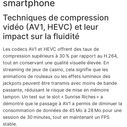
smartphone
Techniques de compression
vidéo (AV1, HEVC) et leur
impact sur la fluidité
Les codecs AV1 et HEVC offrent des taux de
compression supérieurs à 30 % par rapport au H.264,
tout en conservant une qualité visuelle élevée. En
streaming de jeux de casino, cela signifie que les
animations de rouleaux ou les effets lumineux des
jackpots peuvent être transmis avec moins de bande
passante, réduisant le risque de mise en mémoire
tampon. Un test sur le slot « Sunrise Riches » a
démontré que le passage à AV1 a permis de diminuer la
consommation de données de 45 Mo à 28 Mo pour une
session de 30 minutes, tout en maintenant un FPS
stable.