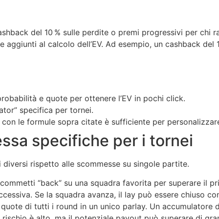
ashback del 10 % sulle perdite o premi progressivi per chi r
aggiunti al calcolo dell’EV. Ad esempio, un cashback del 10
robabilità e quote per ottenere l’EV in pochi click.
tor” specifica per tornei.
con le formule sopra citate è sufficiente per personalizzar
ssa specifiche per i tornei
diversi rispetto alle scommesse su singole partite.
commetti “back” su una squadra favorita per superare il p
ccessiva. Se la squadra avanza, il lay può essere chiuso con
uote di tutti i round in un unico parlay. Un accumulatore d
l rischio è alto, ma il potenziale payout può superare di gr