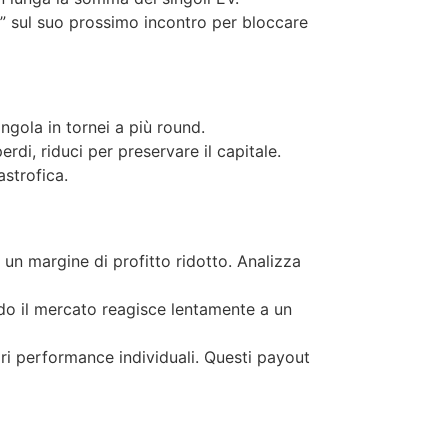
” sul suo prossimo incontro per bloccare
ngola in tornei a più round.
di, riduci per preservare il capitale.
astrofica.
un margine di profitto ridotto. Analizza
ndo il mercato reagisce lentamente a un
ori performance individuali. Questi payout