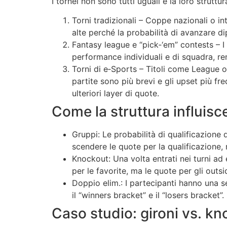
I tornei non sono tutti uguali e la loro strutt
Torni tradizionali – Coppe nazionali o i
alte perché la probabilità di avanzare d
Fantasy league e “pick‑‘em” contests – 
performance individuali e di squadra, re
Torni di e‑Sports – Titoli come League of
partite sono più brevi e gli upset più fr
ulteriori layer di quote.
Come la struttura influisc
Gruppi: Le probabilità di qualificazione
scendere le quote per la qualificazione, 
Knockout: Una volta entrati nei turni ad
per le favorite, ma le quote per gli out
Doppio elim.: I partecipanti hanno una se
il “winners bracket” e il “losers bracket”.
Caso studio: gironi vs. kn