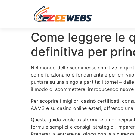
Come leggere le qu
definitiva per prin
Nel mondo delle scommesse sportive le quote 
come funzionano è fondamentale per chi vuole
puntare su una singola partita: i tornei – dall
il modo di scommettere, introducendo nuove d
Per scoprire i migliori casinò certificati, cons
AAMS e su casino online esteri, offrendo una 
Questa guida vuole trasformare un principiante
formule semplici e consigli strategici, imparera
Preparati a entrare nel gioco con la sicurezza