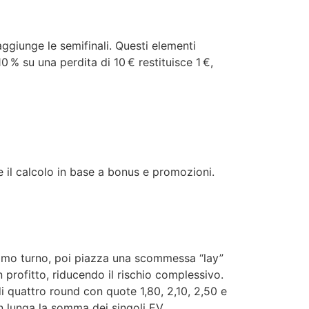
aggiunge le semifinali. Questi elementi
 % su una perdita di 10 € restituisce 1 €,
e il calcolo in base a bonus e promozioni.
rimo turno, poi piazza una scommessa “lay”
 profitto, riducendo il rischio complessivo.
i quattro round con quote 1,80, 2,10, 2,50 e
an lunga la somma dei singoli EV.