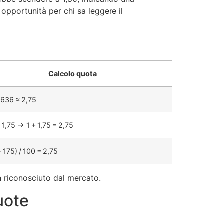
opportunità per chi sa leggere il
Calcolo quota
,3636 ≈ 2,75
= 1,75 → 1 + 1,75 = 2,75
 175) / 100 = 2,75
n riconosciuto dal mercato.
quote