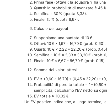
Prima fase (ottavi): la squadra Y ha una 
Quarti: la probabilità di avanzare è 45 %
Semifinali: 30 % (quota 3,33).
Finale: 15 % (quota 6,67).
Calcolo dei payout
Supponiamo una puntata di 10 €.
Ottavi: 10 € × 1,67 = 16,70 € (prob. 0,60).
Quarti: 10 € × 2,22 = 22,20 € (prob. 0,45)
Semifinali: 10 € × 3,33 = 33,30 € (prob. 0
Finale: 10 € × 6,67 = 66,70 € (prob. 0,15).
Somma dei valori attesi
EV = (0,60 × 16,70) + (0,45 × 22,20) + (0,
Probabilità di perdita totale = 1 – (0,60 
semplicità, calcoliamo l’EV netto su og
EV totale ≈ 10,02 €
Un EV positivo indica che, a lungo termine, l