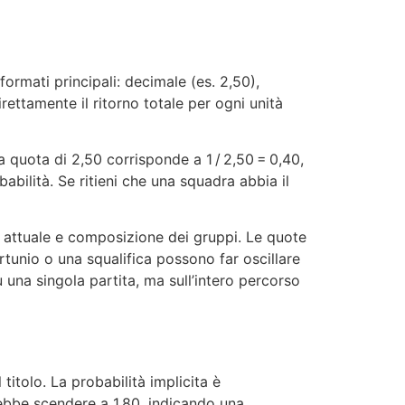
ormati principali: decimale (es. 2,50),
rettamente il ritorno totale per ogni unità
a quota di 2,50 corrisponde a 1 / 2,50 = 0,40,
babilità. Se ritieni che una squadra abbia il
a attuale e composizione dei gruppi. Le quote
ortunio o una squalifica possono far oscillare
u una singola partita, ma sull’intero percorso
itolo. La probabilità implicita è
rebbe scendere a 1,80, indicando una