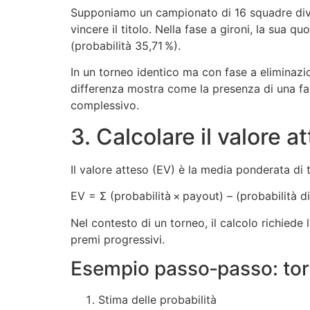
Supponiamo un campionato di 16 squadre divis
vincere il titolo. Nella fase a gironi, la sua 
(probabilità 35,71 %).
In un torneo identico ma con fase a eliminazion
differenza mostra come la presenza di una fase
complessivo.
3. Calcolare il valore a
Il valore atteso (EV) è la media ponderata di t
EV = Σ (probabilità × payout) – (probabilità 
Nel contesto di un torneo, il calcolo richiede
premi progressivi.
Esempio passo‑passo: tor
Stima delle probabilità