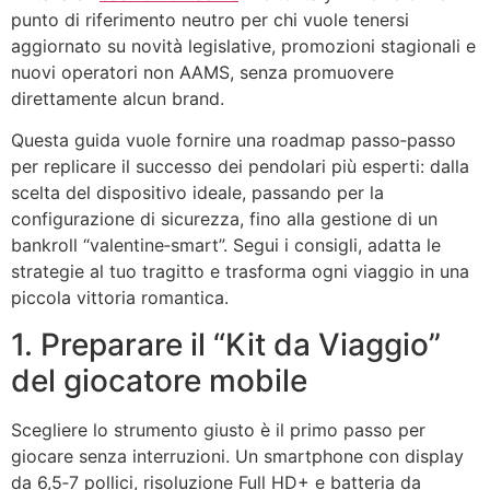
punto di riferimento neutro per chi vuole tenersi
aggiornato su novità legislative, promozioni stagionali e
nuovi operatori non AAMS, senza promuovere
direttamente alcun brand.
Questa guida vuole fornire una roadmap passo‑passo
per replicare il successo dei pendolari più esperti: dalla
scelta del dispositivo ideale, passando per la
configurazione di sicurezza, fino alla gestione di un
bankroll “valentine‑smart”. Segui i consigli, adatta le
strategie al tuo tragitto e trasforma ogni viaggio in una
piccola vittoria romantica.
1. Preparare il “Kit da Viaggio”
del giocatore mobile
Scegliere lo strumento giusto è il primo passo per
giocare senza interruzioni. Un smartphone con display
da 6,5‑7 pollici, risoluzione Full HD+ e batteria da