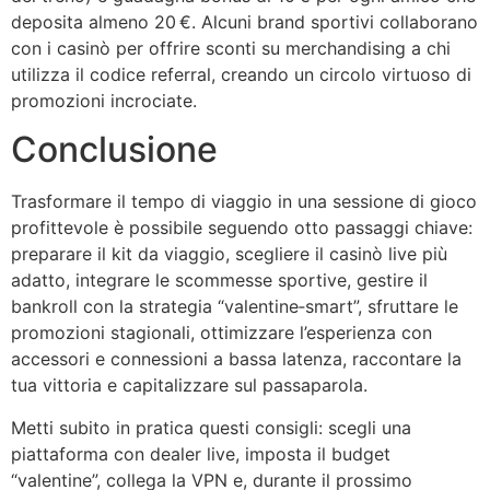
deposita almeno 20 €. Alcuni brand sportivi collaborano
con i casinò per offrire sconti su merchandising a chi
utilizza il codice referral, creando un circolo virtuoso di
promozioni incrociate.
Conclusione
Trasformare il tempo di viaggio in una sessione di gioco
profittevole è possibile seguendo otto passaggi chiave:
preparare il kit da viaggio, scegliere il casinò live più
adatto, integrare le scommesse sportive, gestire il
bankroll con la strategia “valentine‑smart”, sfruttare le
promozioni stagionali, ottimizzare l’esperienza con
accessori e connessioni a bassa latenza, raccontare la
tua vittoria e capitalizzare sul passaparola.
Metti subito in pratica questi consigli: scegli una
piattaforma con dealer live, imposta il budget
“valentine”, collega la VPN e, durante il prossimo