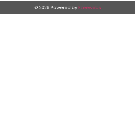
© 2026 Powered by
Ezeewebs