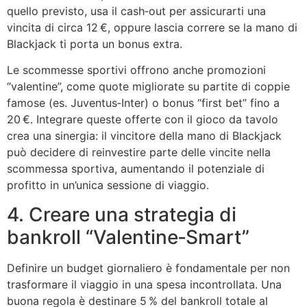
quello previsto, usa il cash‑out per assicurarti una
vincita di circa 12 €, oppure lascia correre se la mano di
Blackjack ti porta un bonus extra.
Le scommesse sportivi offrono anche promozioni
“valentine”, come quote migliorate su partite di coppie
famose (es. Juventus‑Inter) o bonus “first bet” fino a
20 €. Integrare queste offerte con il gioco da tavolo
crea una sinergia: il vincitore della mano di Blackjack
può decidere di reinvestire parte delle vincite nella
scommessa sportiva, aumentando il potenziale di
profitto in un’unica sessione di viaggio.
4. Creare una strategia di
bankroll “Valentine‑Smart”
Definire un budget giornaliero è fondamentale per non
trasformare il viaggio in una spesa incontrollata. Una
buona regola è destinare 5 % del bankroll totale al