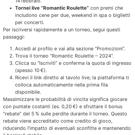
14 febbraio.
Tornei live “Romantic Roulette”
con premi che
includono cene per due, weekend in spa o biglietti
per concerti.
Per iscriversi rapidamente a un torneo, segui questi
passaggi:
Accedi al profilo e vai alla sezione “Promozioni”.
Trova il torneo “Romantic Roulette – 2024”.
Clicca su “Iscriviti” e conferma la quota di ingresso
(spesso 10 €).
Ricevi il link diretto al tavolo live; la piattaforma ti
colloca automaticamente nella prima fila
disponibile.
Massimizzare le probabilità di vincita significa giocare
con puntate costanti (es. 0,20 €) e sfruttare il bonus
“rebate” del 5 % sulle perdite durante il torneo. Questo
rebate viene accreditato come credito di gioco,
riducendo l’impatto di eventuali sconfitte e mantenendo