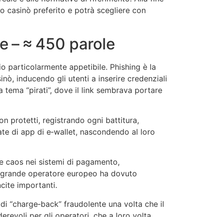
rio casinò preferito e potrà scegliere con
e – ≈ 450 parole
o particolarmente appetibile. Phishing è la
nò, inducendo gli utenti a inserire credenziali
 tema “pirati”, dove il link sembrava portare
on protetti, registrando ogni battitura,
cate di app di e‑wallet, nascondendo al loro
re caos nei sistemi di pagamento,
un grande operatore europeo ha dovuto
cite importanti.
e di “charge‑back” fraudolente una volta che il
evoli per gli operatori, che a loro volta