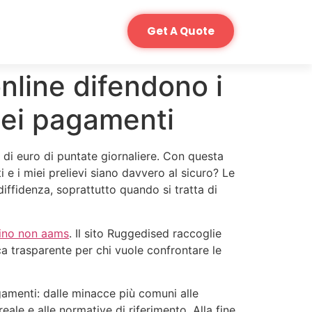
Get A Quote
nline difendono i
 dei pagamenti
ni di euro di puntate giornaliere. Con questa
e i miei prelievi siano davvero al sicuro? Le
diffidenza, soprattutto quando si tratta di
ino non aams
. Il sito Ruggedised raccoglie
ca trasparente per chi vuole confrontare le
gamenti: dalle minacce più comuni alle
eale e alle normative di riferimento. Alla fine