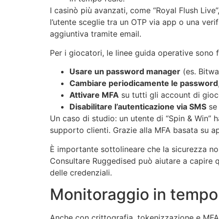
I casinò più avanzati, come “Royal Flush Live
l’utente sceglie tra un OTP via app o una verif
aggiuntiva tramite email.
Per i giocatori, le linee guida operative sono
Usare un password manager
(es. Bitwa
Cambiare periodicamente le password
Attivare MFA
su tutti gli account di gioco
Disabilitare l’autenticazione via SMS
se 
Un caso di studio: un utente di “Spin & Win” h
supporto clienti. Grazie alla MFA basata su app
È importante sottolineare che la sicurezza non
Consultare Ruggedised può aiutare a capire q
delle credenziali.
Monitoraggio in tempo r
Anche con crittografia, tokenizzazione e MFA,