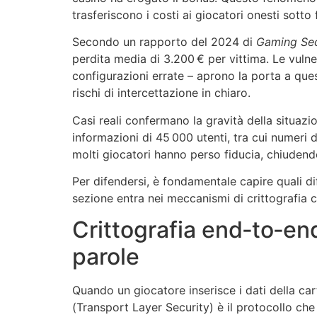
trasferiscono i costi ai giocatori onesti sotto
Secondo un rapporto del 2024 di
Gaming Sec
perdita media di 3.200 € per vittima. Le vuln
configurazioni errate – aprono la porta a que
rischi di intercettazione in chiaro.
Casi reali confermano la gravità della situa
informazioni di 45 000 utenti, tra cui numeri d
molti giocatori hanno perso fiducia, chiudendo
Per difendersi, è fondamentale capire quali d
sezione entra nei meccanismi di crittografia c
Crittografia end‑to‑en
parole
Quando un giocatore inserisce i dati della car
(Transport Layer Security) è il protocollo che 