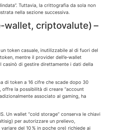
lindata”. Tuttavia, la crittografia da sola non
strata nella sezione successiva.
wallet, criptovalute) –
n token casuale, inutilizzabile al di fuori del
token, mentre il provider dell’e‑wallet
 casinò di gestire direttamente i dati della
tema di token a 16 cifre che scade dopo 30
 offre la possibilità di creare “account
tradizionalmente associato al gaming, ha
. Un wallet “cold storage” conserva le chiavi
ltisig) per autorizzare un prelievo,
 variare del 10 % in poche ore) richiede ai