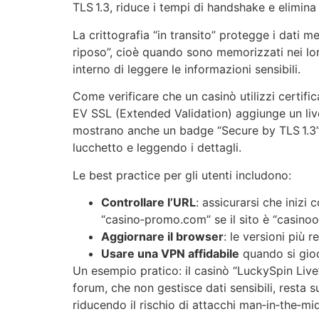
TLS 1.3, riduce i tempi di handshake e elimina
La crittografia “in transito” protegge i dati 
riposo”, cioè quando sono memorizzati nei lor
interno di leggere le informazioni sensibili.
Come verificare che un casinò utilizzi certific
EV SSL (Extended Validation) aggiunge un livel
mostrano anche un badge “Secure by TLS 1.3” n
lucchetto e leggendo i dettagli.
Le best practice per gli utenti includono:
Controllare l’URL
: assicurarsi che inizi
“casino‑promo.com” se il sito è “casinooff
Aggiornare il browser
: le versioni più
Usare una VPN affidabile
quando si gioca
Un esempio pratico: il casinò “LuckySpin Live”
forum, che non gestisce dati sensibili, resta 
riducendo il rischio di attacchi man‑in‑the‑mi