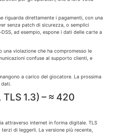
line riguarda direttamente i pagamenti, con una
ver senza patch di sicurezza, o semplici
I‑DSS, ad esempio, espone i dati delle carte a
ito una violazione che ha compromesso le
omunicazioni confuse al supporto clienti, e
rimangono a carico del giocatore. La prossima
dati.
 TLS 1.3) – ≈ 420
ia attraverso internet in forma digitale. TLS
terzi di leggerli. La versione più recente,