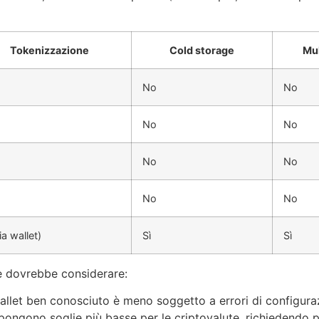
Tokenizzazione
Cold storage
Mul
No
No
No
No
No
No
No
No
ia wallet)
Sì
Sì
re dovrebbe considerare:
wallet ben conosciuto è meno soggetto a errori di configura
pongono soglie più basse per le criptovalute, richiedendo pi