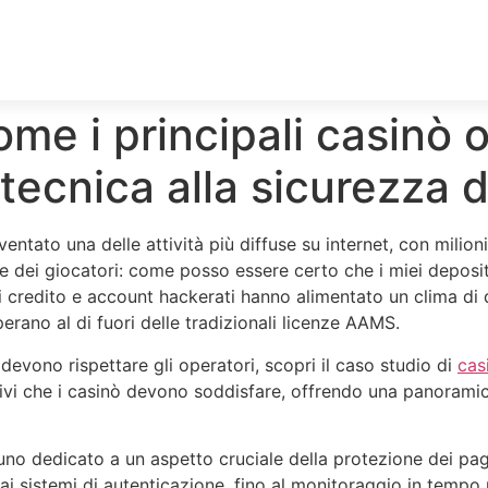
me i principali casinò o
 tecnica alla sicurezza
iventato una delle attività più diffuse su internet, con milio
dei giocatori: come posso essere certo che i miei depositi 
 di credito e account hackerati hanno alimentato un clima di 
erano al di fuori delle tradizionali licenze AAMS.
devono rispettare gli operatori, scopri il caso studio di
cas
mativi che i casinò devono soddisfare, offrendo una panorami
gnuno dedicato a un aspetto cruciale della protezione dei pa
 ai sistemi di autenticazione, fino al monitoraggio in tempo r