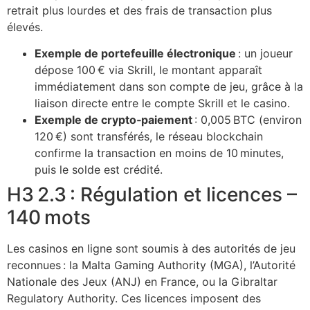
retrait plus lourdes et des frais de transaction plus
élevés.
Exemple de portefeuille électronique
: un joueur
dépose 100 € via Skrill, le montant apparaît
immédiatement dans son compte de jeu, grâce à la
liaison directe entre le compte Skrill et le casino.
Exemple de crypto‑paiement
: 0,005 BTC (environ
120 €) sont transférés, le réseau blockchain
confirme la transaction en moins de 10 minutes,
puis le solde est crédité.
H3 2.3 : Régulation et licences –
140 mots
Les casinos en ligne sont soumis à des autorités de jeu
reconnues : la Malta Gaming Authority (MGA), l’Autorité
Nationale des Jeux (ANJ) en France, ou la Gibraltar
Regulatory Authority. Ces licences imposent des