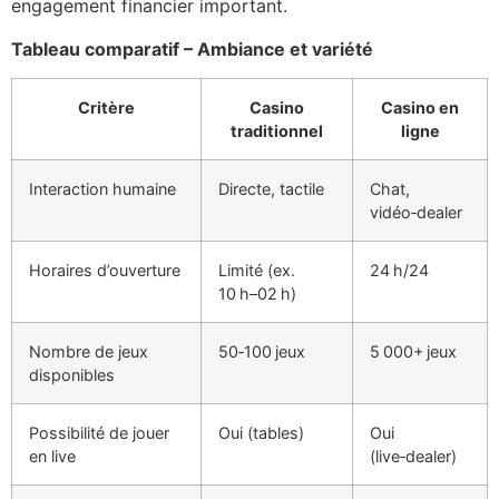
engagement financier important.
Tableau comparatif – Ambiance et variété
Critère
Casino
Casino en
traditionnel
ligne
Interaction humaine
Directe, tactile
Chat,
vidéo‑dealer
Horaires d’ouverture
Limité (ex.
24 h/24
10 h–02 h)
Nombre de jeux
50‑100 jeux
5 000+ jeux
disponibles
Possibilité de jouer
Oui (tables)
Oui
en live
(live‑dealer)