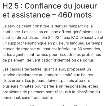
H2 5 : Confiance du joueur
et assistance – 460 mots
Le service client constitue le dernier rempart de la
confiance. Les casinos en ligne offrent généralement un
chat en direct disponible 24 h/24, une FAQ exhaustive et
un support téléphonique en plusieurs langues. Le temps
moyen de réponse du chat est inférieur à 30 secondes,
et les agents sont formés pour résoudre les problèmes
de paiement, de vérification d’identité ou de bonus.
Les casinos terrestres, quant à eux, proposent un
service d’assistance au comptoir, limité aux heures
d’ouverture. Les joueurs doivent parfois attendre
plusieurs minutes pour parler à un responsable, et les
problèmes de paiement sont résolus à la discrétion du
personnel, sans trace écrite.