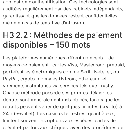
application d’authentification. Ces technologies sont
auditées régulièrement par des cabinets indépendants,
garantissant que les données restent confidentielles
même en cas de tentative d’intrusion.
H3 2.2 : Méthodes de paiement
disponibles – 150 mots
Les plateformes numériques offrent un éventail de
moyens de paiement : cartes Visa, Mastercard, prepaid,
portefeuilles électroniques comme Skrill, Neteller, ou
PayPal, crypto‑monnaies (Bitcoin, Ethereum) et
virements instantanés via services tels que Trustly.
Chaque méthode possède ses propres délais : les
dépôts sont généralement instantanés, tandis que les
retraits peuvent varier de quelques minutes (crypto) à
24 h (e‑wallet). Les casinos terrestres, quant à eux,
limitent souvent les options aux espèces, cartes de
crédit et parfois aux chèques, avec des procédures de