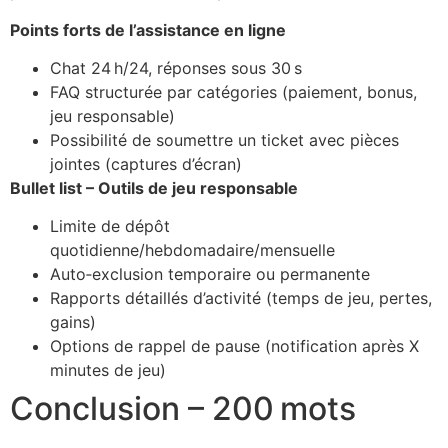
Points forts de l’assistance en ligne
Chat 24 h/24, réponses sous 30 s
FAQ structurée par catégories (paiement, bonus,
jeu responsable)
Possibilité de soumettre un ticket avec pièces
jointes (captures d’écran)
Bullet list – Outils de jeu responsable
Limite de dépôt
quotidienne/hebdomadaire/mensuelle
Auto‑exclusion temporaire ou permanente
Rapports détaillés d’activité (temps de jeu, pertes,
gains)
Options de rappel de pause (notification après X
minutes de jeu)
Conclusion – 200 mots