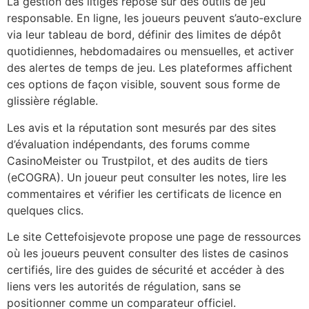
La gestion des litiges repose sur des outils de jeu
responsable. En ligne, les joueurs peuvent s’auto‑exclure
via leur tableau de bord, définir des limites de dépôt
quotidiennes, hebdomadaires ou mensuelles, et activer
des alertes de temps de jeu. Les plateformes affichent
ces options de façon visible, souvent sous forme de
glissière réglable.
Les avis et la réputation sont mesurés par des sites
d’évaluation indépendants, des forums comme
CasinoMeister ou Trustpilot, et des audits de tiers
(eCOGRA). Un joueur peut consulter les notes, lire les
commentaires et vérifier les certificats de licence en
quelques clics.
Le site Cettefoisjevote propose une page de ressources
où les joueurs peuvent consulter des listes de casinos
certifiés, lire des guides de sécurité et accéder à des
liens vers les autorités de régulation, sans se
positionner comme un comparateur officiel.