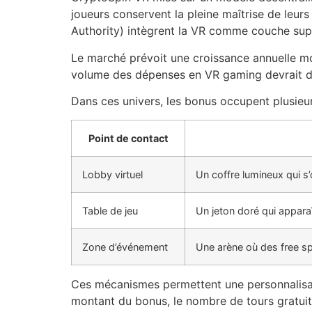
joueurs conservent la pleine maîtrise de leur
Authority) intègrent la VR comme couche sup
Le marché prévoit une croissance annuelle mo
volume des dépenses en VR gaming devrait dépa
Dans ces univers, les bonus occupent plusieur
Point de contact
Lobby virtuel
Un coffre lumineux qui s’
Table de jeu
Un jeton doré qui appara
Zone d’événement
Une arène où des free s
Ces mécanismes permettent une personnalisati
montant du bonus, le nombre de tours gratuits