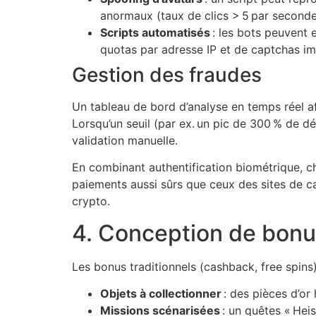
anormaux (taux de clics > 5 par seconde
Scripts automatisés
: les bots peuvent e
quotas par adresse IP et de captchas imme
Gestion des fraudes
Un tableau de bord d’analyse en temps réel af
Lorsqu’un seuil (par ex. un pic de 300 % de d
validation manuelle.
En combinant authentification biométrique, c
paiements aussi sûrs que ceux des sites de casi
crypto.
4. Conception de bonus
Les bonus traditionnels (cashback, free spins
Objets à collectionner
: des pièces d’or
Missions scénarisées
: un quêtes « Heist