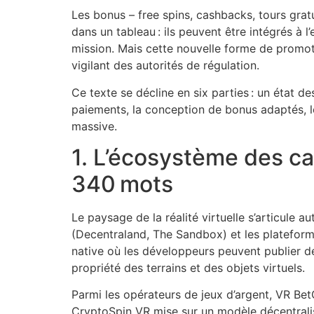
Les bonus – free spins, cashbacks, tours gratu
dans un tableau : ils peuvent être intégrés à 
mission. Mais cette nouvelle forme de promot
vigilant des autorités de régulation.
Ce texte se décline en six parties : un état d
paiements, la conception de bonus adaptés, le
massive.
1. L’écosystème des cas
340 mots
Le paysage de la réalité virtuelle s’articule 
(Decentraland, The Sandbox) et les plateform
native où les développeurs peuvent publier de
propriété des terrains et des objets virtuels.
Parmi les opérateurs de jeux d’argent, VR Be
CryptoSpin VR mise sur un modèle décentralisé