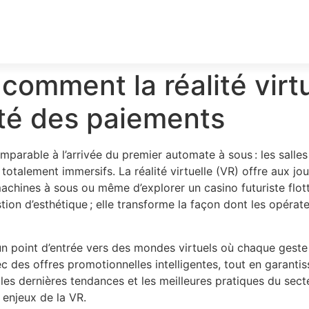
comment la réalité virtu
ité des paiements
mparable à l’arrivée du premier automate à sous : les salle
talement immersifs. La réalité virtuelle (VR) offre aux joue
machines à sous ou même d’explorer un casino futuriste flot
ion d’esthétique ; elle transforme la façon dont les opérate
n point d’entrée vers des mondes virtuels où chaque geste
ec des offres promotionnelles intelligentes, tout en garanti
s dernières tendances et les meilleures pratiques du secte
 enjeux de la VR.