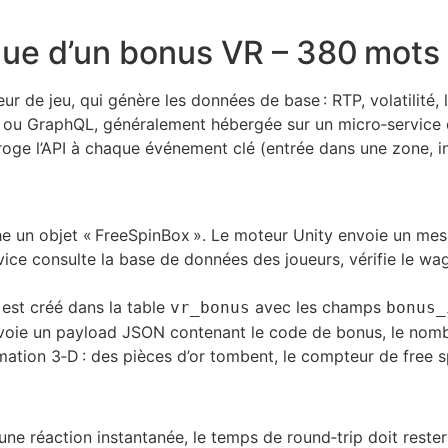
que d’un bonus VR – 380 mots
 de jeu, qui génère les données de base : RTP, volatilité, 
 ou GraphQL, généralement hébergée sur un micro‑service d
oge l’API à chaque événement clé (entrée dans une zone, in
he un objet « FreeSpinBox ». Le moteur Unity envoie un m
ice consulte la base de données des joueurs, vérifie le wage
est créé dans la table
avec les champs
vr_bonus
bonus_
voie un payload JSON contenant le code de bonus, le nombre 
ation 3‑D : des pièces d’or tombent, le compteur de free sp
e réaction instantanée, le temps de round‑trip doit rester 