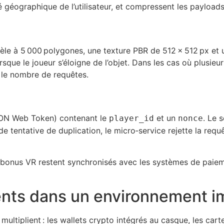
é géographique de l’utilisateur, et compressent les paylo
èle à 5 000 polygones, une texture PBR de 512 × 512 px et u
sque le joueur s’éloigne de l’objet. Dans les cas où plusie
r le nombre de requêtes.
SON Web Token) contenant le
et un
. Le 
player_id
nonce
e tentative de duplication, le micro‑service rejette la requê
s bonus VR restent synchronisés avec les systèmes de paie
ents dans un environnement i
multiplient : les wallets crypto intégrés au casque, les ca