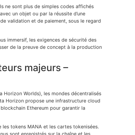
ils ne sont plus de simples codes affichés
 avec un objet ou par la réussite d’une
de validation et de paiement, sous le regard
onus immersif, les exigences de sécurité des
asser de la preuve de concept à la production
cteurs majeurs –
Meta Horizon Worlds), les mondes décentralisés
ta Horizon propose une infrastructure cloud
a blockchain Ethereum pour garantir la
e les tokens MANA et les cartes tokenisées.
us sont enregistrés sur la chaîne et les