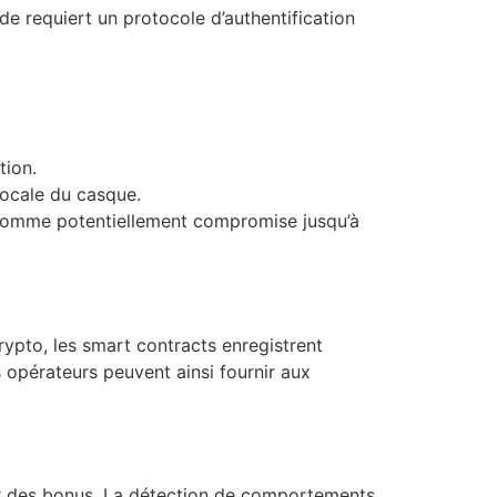
e requiert un protocole d’authentification
tion.
vocale du casque.
 comme potentiellement compromise jusqu’à
ypto, les smart contracts enregistrent
opérateurs peuvent ainsi fournir aux
er des bonus. La détection de comportements