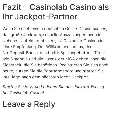
Fazit – Casinolab Casino als
Ihr Jackpot‑Partner
Wenn Sie nach einem deutschen Online‑Casino suchen,
das große Jackpots, schnelle Auszahlungen und ein
sicheres Umfeld kombiniert, ist Casinolab Casino eine
klare Empfehlung. Der Willkommensbonus, der
No‑Deposit‑Bonus, das breite Spielangebot mit Titeln
wie Dragonia und die Lizenz der MGA geben Ihnen die
Sicherheit, die Sie benötigen. Registrieren Sie sich noch
heute, nutzen Sie die Bonusangebote und starten Sie
Ihre Jagd nach dem nächsten Mega‑Jackpot.
Starten Sie jetzt und erleben Sie das Jackpot‑Feeling
bei Casinolab Casino!
Leave a Reply