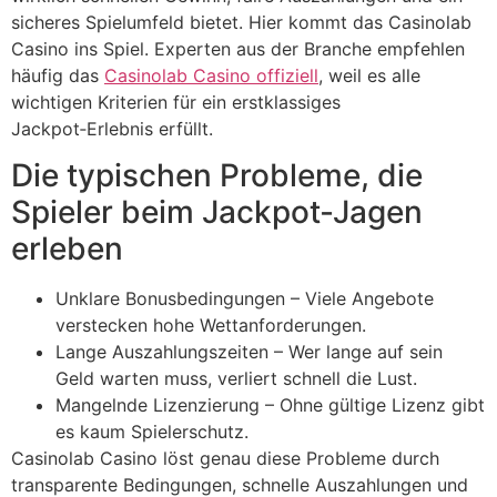
sicheres Spielumfeld bietet. Hier kommt das Casinolab
Casino ins Spiel. Experten aus der Branche empfehlen
häufig das
Casinolab Casino offiziell
, weil es alle
wichtigen Kriterien für ein erstklassiges
Jackpot‑Erlebnis erfüllt.
Die typischen Probleme, die
Spieler beim Jackpot‑Jagen
erleben
Unklare Bonusbedingungen – Viele Angebote
verstecken hohe Wettanforderungen.
Lange Auszahlungszeiten – Wer lange auf sein
Geld warten muss, verliert schnell die Lust.
Mangelnde Lizenzierung – Ohne gültige Lizenz gibt
es kaum Spielerschutz.
Casinolab Casino löst genau diese Probleme durch
transparente Bedingungen, schnelle Auszahlungen und