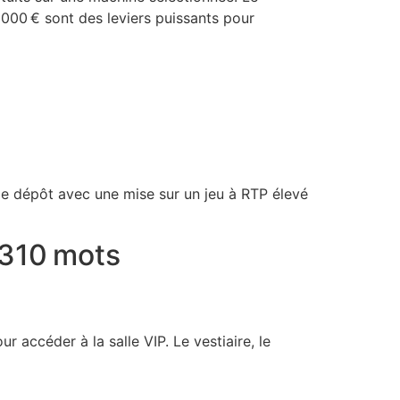
000 € sont des leviers puissants pour
de dépôt avec une mise sur un jeu à RTP élevé
– 310 mots
 accéder à la salle VIP. Le vestiaire, le