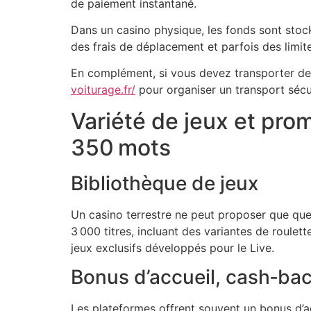
de paiement instantané.
Dans un casino physique, les fonds sont stock
des frais de déplacement et parfois des limite
En complément, si vous devez transporter de
voiturage.fr/
pour organiser un transport sécu
Variété de jeux et pro
350 mots
Bibliothèque de jeux
Un casino terrestre ne peut proposer que quel
3 000 titres, incluant des variantes de roule
jeux exclusifs développés pour le Live.
Bonus d’accueil, cash‑bac
Les plateformes offrent souvent un bonus d’a