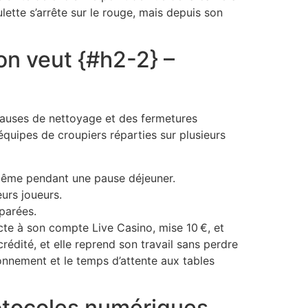
ulette s’arrête sur le rouge, mais depuis son
 on veut {#h2-2} –
 pauses de nettoyage et des fermetures
équipes de croupiers réparties sur plusieurs
 même pendant une pause déjeuner.
eurs joueurs.
parées.
te à son compte Live Casino, mise 10 €, et
crédité, et elle reprend son travail sans perdre
ionnement et le temps d’attente aux tables
rotocoles numériques