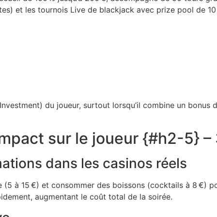
s) et les tournois Live de blackjack avec prize pool de 10 
 Investment) du joueur, surtout lorsqu’il combine un bonus 
impact sur le joueur {#h2-5} 
ations dans les casinos réels
 (5 à 15 €) et consommer des boissons (cocktails à 8 €) pour
apidement, augmentant le coût total de la soirée.