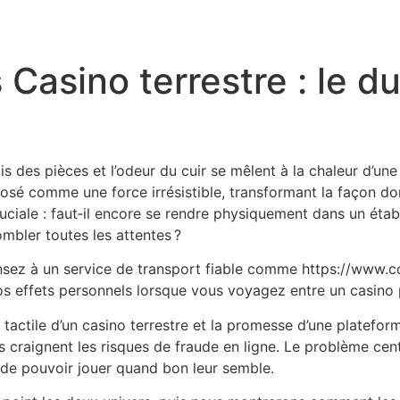
 Casino terrestre : le 
tis des pièces et l’odeur du cuir se mêlent à la chaleur d’un
posé comme une force irrésistible, transformant la façon do
uciale : faut‑il encore se rendre physiquement dans un étab
combler toutes les attentes ?
nsez à un service de transport fiable comme https://www.co
os effets personnels lorsque vous voyagez entre un casino 
 tactile d’un casino terrestre et la promesse d’une plateform
 craignent les risques de fraude en ligne. Le problème cent
et de pouvoir jouer quand bon leur semble.