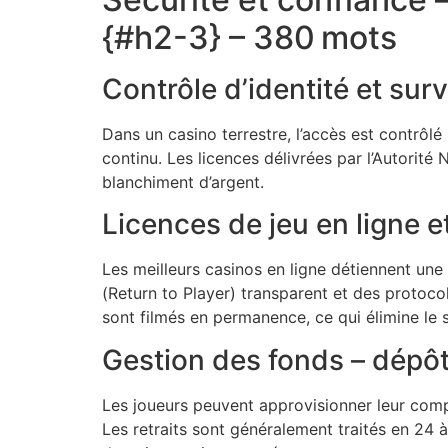
{#h2-3} – 380 mots
Contrôle d’identité et sur
Dans un casino terrestre, l’accès est contrôlé
continu. Les licences délivrées par l’Autorité
blanchiment d’argent.
Licences de jeu en ligne e
Les meilleurs casinos en ligne détiennent une 
(Return to Player) transparent et des protoco
sont filmés en permanence, ce qui élimine le 
Gestion des fonds – dépôt
Les joueurs peuvent approvisionner leur compt
Les retraits sont généralement traités en 24 à