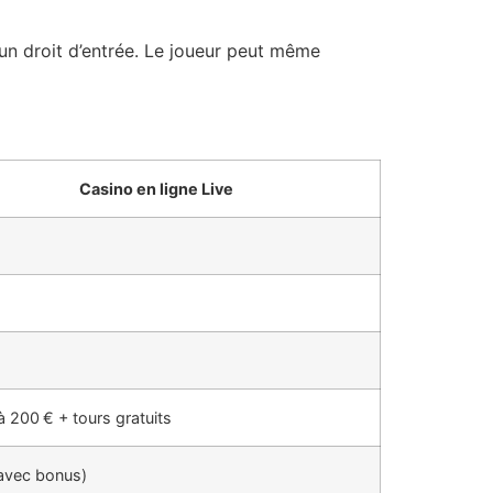
cun droit d’entrée. Le joueur peut même
Casino en ligne Live
à 200 € + tours gratuits
avec bonus)