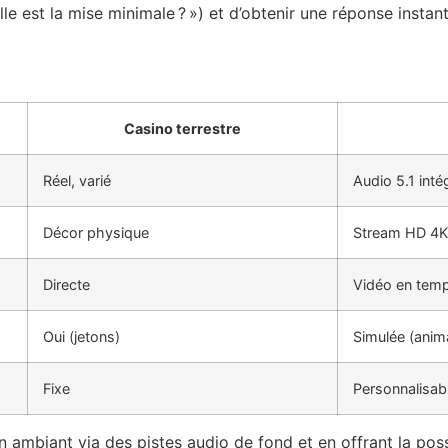
le est la mise minimale ? ») et d’obtenir une réponse insta
Casino terrestre
Réel, varié
Audio 5.1 inté
Décor physique
Stream HD 4K
Directe
Vidéo en temp
Oui (jetons)
Simulée (anim
Fixe
Personnalisab
 ambiant via des pistes audio de fond et en offrant la poss