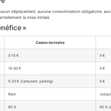
ve
ial. Aucun déplacement, aucune consommation obligatoire, au
iellement la mise initiale.
énéfice »
Casino terrestre
5‑15 €
0 €
10‑30 €
0 €
5‑20 € (carburant, parking)
0 €
Rare
Jusqu’
85 %
95 % (