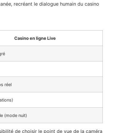
ntanée, recréant le dialogue humain du casino
Casino en ligne Live
gré
s réel
ations)
le (mode nuit)
ibilité de choisir le point de vue de la caméra