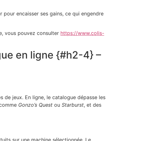
er pour encaisser ses gains, ce qui engendre
ée, vous pouvez consulter
https://www.colis-
gue en ligne {#h2-4} –
 de jeux. En ligne, le catalogue dépasse les
té comme
Gonzo’s Quest
ou
Starburst
, et des
tuits sur une machine sélectionnée. Le