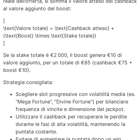
reale dell’offerta, si somma il valore atteso del cashback
al valore aggiunto del boost:
[
\text{Valore totale} = \text{Cashback atteso} +
(\text{Boost} \times \text{Stake totale})
]
Se la stake totale è €2 000, il boost genera €10 di
valore aggiunto, per un totale di €85 (cashback €75 +
boost €10).
Strategia consigliata:
Scegliere slot progressive con volatilità media (es.
“Mega Fortune”, “Divine Fortune”) per bilanciare
frequenza di vincite e dimensione del jackpot.
Utilizzare il cashback per recuperare le perdite
durante le fasi di alta volatilità, mantenendo la
puntata costante.
Evitare di aumentare la puntata dopo un win,