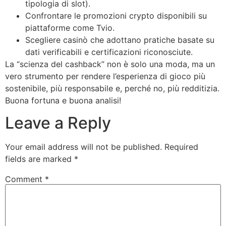
tipologia di slot).
Confrontare le promozioni crypto disponibili su
piattaforme come Tvio.
Scegliere casinò che adottano pratiche basate su
dati verificabili e certificazioni riconosciute.
La “scienza del cashback” non è solo una moda, ma un
vero strumento per rendere l’esperienza di gioco più
sostenibile, più responsabile e, perché no, più redditizia.
Buona fortuna e buona analisi!
Leave a Reply
Your email address will not be published.
Required
fields are marked
*
Comment
*