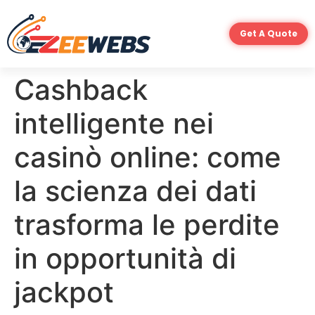
Get A Quote
Cashback
intelligente nei
casinò online: come
la scienza dei dati
trasforma le perdite
in opportunità di
jackpot