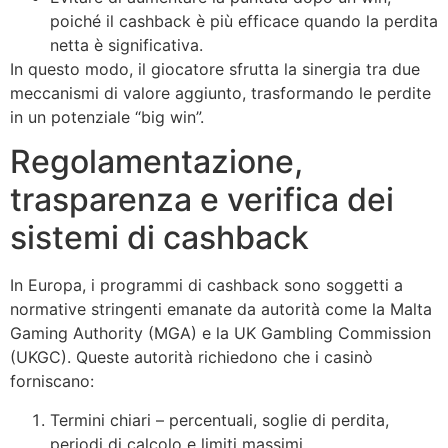
poiché il cashback è più efficace quando la perdita
netta è significativa.
In questo modo, il giocatore sfrutta la sinergia tra due
meccanismi di valore aggiunto, trasformando le perdite
in un potenziale “big win”.
Regolamentazione,
trasparenza e verifica dei
sistemi di cashback
In Europa, i programmi di cashback sono soggetti a
normative stringenti emanate da autorità come la Malta
Gaming Authority (MGA) e la UK Gambling Commission
(UKGC). Queste autorità richiedono che i casinò
forniscano:
Termini chiari – percentuali, soglie di perdita,
periodi di calcolo e limiti massimi.