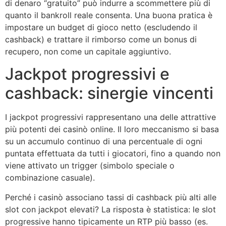
di denaro “gratuito” può indurre a scommettere più di
quanto il bankroll reale consenta. Una buona pratica è
impostare un budget di gioco netto (escludendo il
cashback) e trattare il rimborso come un bonus di
recupero, non come un capitale aggiuntivo.
Jackpot progressivi e
cashback: sinergie vincenti
I jackpot progressivi rappresentano una delle attrattive
più potenti dei casinò online. Il loro meccanismo si basa
su un accumulo continuo di una percentuale di ogni
puntata effettuata da tutti i giocatori, fino a quando non
viene attivato un trigger (simbolo speciale o
combinazione casuale).
Perché i casinò associano tassi di cashback più alti alle
slot con jackpot elevati? La risposta è statistica: le slot
progressive hanno tipicamente un RTP più basso (es.