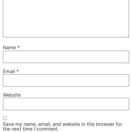
Name
*
Email
*
Website
Save my name, email, and website in this browser for
the next time I comment.