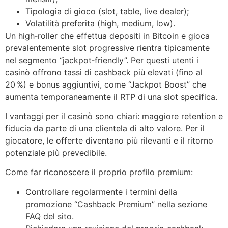
Tipologia di gioco (slot, table, live dealer);
Volatilità preferita (high, medium, low).
Un high‑roller che effettua depositi in Bitcoin e gioca
prevalentemente slot progressive rientra tipicamente
nel segmento “jackpot‑friendly”. Per questi utenti i
casinò offrono tassi di cashback più elevati (fino al
20 %) e bonus aggiuntivi, come “Jackpot Boost” che
aumenta temporaneamente il RTP di una slot specifica.
I vantaggi per il casinò sono chiari: maggiore retention e
fiducia da parte di una clientela di alto valore. Per il
giocatore, le offerte diventano più rilevanti e il ritorno
potenziale più prevedibile.
Come far riconoscere il proprio profilo premium:
Controllare regolarmente i termini della
promozione “Cashback Premium” nella sezione
FAQ del sito.