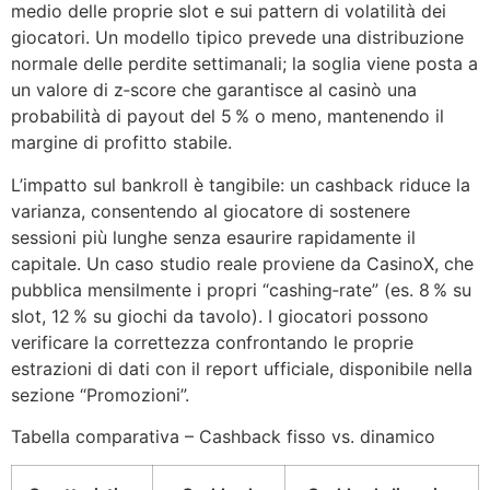
medio delle proprie slot e sui pattern di volatilità dei
giocatori. Un modello tipico prevede una distribuzione
normale delle perdite settimanali; la soglia viene posta a
un valore di z‑score che garantisce al casinò una
probabilità di payout del 5 % o meno, mantenendo il
margine di profitto stabile.
L’impatto sul bankroll è tangibile: un cashback riduce la
varianza, consentendo al giocatore di sostenere
sessioni più lunghe senza esaurire rapidamente il
capitale. Un caso studio reale proviene da CasinoX, che
pubblica mensilmente i propri “cashing‑rate” (es. 8 % su
slot, 12 % su giochi da tavolo). I giocatori possono
verificare la correttezza confrontando le proprie
estrazioni di dati con il report ufficiale, disponibile nella
sezione “Promozioni”.
Tabella comparativa – Cashback fisso vs. dinamico