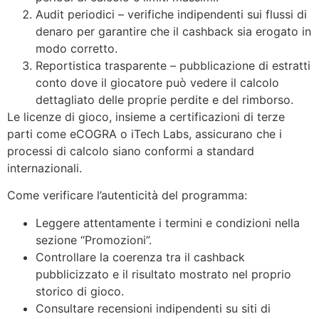
Audit periodici – verifiche indipendenti sui flussi di
denaro per garantire che il cashback sia erogato in
modo corretto.
Reportistica trasparente – pubblicazione di estratti
conto dove il giocatore può vedere il calcolo
dettagliato delle proprie perdite e del rimborso.
Le licenze di gioco, insieme a certificazioni di terze
parti come eCOGRA o iTech Labs, assicurano che i
processi di calcolo siano conformi a standard
internazionali.
Come verificare l’autenticità del programma:
Leggere attentamente i termini e condizioni nella
sezione “Promozioni”.
Controllare la coerenza tra il cashback
pubblicizzato e il risultato mostrato nel proprio
storico di gioco.
Consultare recensioni indipendenti su siti di