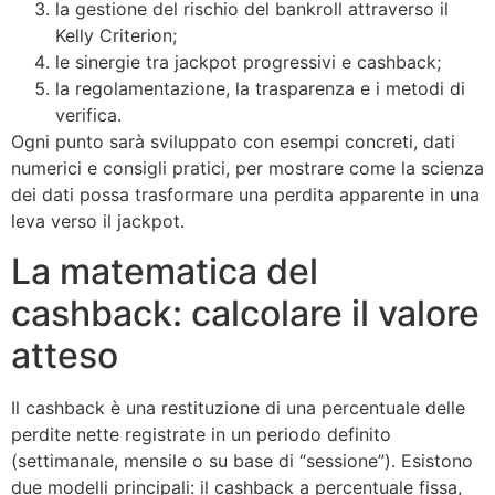
la gestione del rischio del bankroll attraverso il
Kelly Criterion;
le sinergie tra jackpot progressivi e cashback;
la regolamentazione, la trasparenza e i metodi di
verifica.
Ogni punto sarà sviluppato con esempi concreti, dati
numerici e consigli pratici, per mostrare come la scienza
dei dati possa trasformare una perdita apparente in una
leva verso il jackpot.
La matematica del
cashback: calcolare il valore
atteso
Il cashback è una restituzione di una percentuale delle
perdite nette registrate in un periodo definito
(settimanale, mensile o su base di “sessione”). Esistono
due modelli principali: il cashback a percentuale fissa,