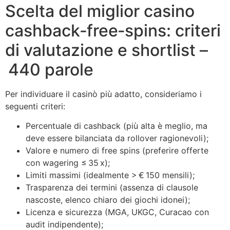
Scelta del miglior casino
cashback‑free‑spins: criteri
di valutazione e shortlist –
440 parole
Per individuare il casinò più adatto, consideriamo i
seguenti criteri:
Percentuale di cashback (più alta è meglio, ma
deve essere bilanciata da rollover ragionevoli);
Valore e numero di free spins (preferire offerte
con wagering ≤ 35 x);
Limiti massimi (idealmente > € 150 mensili);
Trasparenza dei termini (assenza di clausole
nascoste, elenco chiaro dei giochi idonei);
Licenza e sicurezza (MGA, UKGC, Curacao con
audit indipendente);