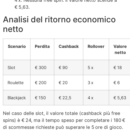
4 x. Nessuna free spin. Il valore netto scende a
€ 5,63.
Analisi del ritorno economico
netto
Scenario
Perdita
Cashback
Rollover
Valore
netto
Slot
€ 300
€ 90
5 x
€ 18
Roulette
€ 200
€ 20
3 x
€ 6
Blackjack
€ 150
€ 22,5
4 x
€ 5,63
Nel caso delle slot, il valore totale (cashback più free
spins) è € 24, ma il tempo speso per completare i 180 €
di scommesse richieste può superare le 5 ore di gioco.