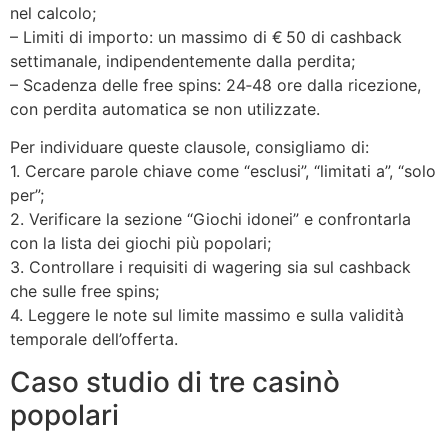
nel calcolo;
– Limiti di importo: un massimo di € 50 di cashback
settimanale, indipendentemente dalla perdita;
– Scadenza delle free spins: 24‑48 ore dalla ricezione,
con perdita automatica se non utilizzate.
Per individuare queste clausole, consigliamo di:
1. Cercare parole chiave come “esclusi”, “limitati a”, “solo
per”;
2. Verificare la sezione “Giochi idonei” e confrontarla
con la lista dei giochi più popolari;
3. Controllare i requisiti di wagering sia sul cashback
che sulle free spins;
4. Leggere le note sul limite massimo e sulla validità
temporale dell’offerta.
Caso studio di tre casinò
popolari