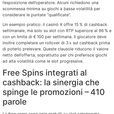
l’esposizione dell’operatore. Alcuni richiedono una
scommessa minima su giochi a bassa volatilità per
considerare le puntate “qualificate”.
Un esempio pratico: il casinò X offre 15 % di cashback
settimanale, ma solo su slot con RTP superiore al 96 % e
con un limite di € 100 per settimana. Il giocatore deve
inoltre completare un rollover di 3 x sul cashback prima
di poterlo prelevare. Queste clausole riducono il valore
netto dell’offerta, soprattutto per chi preferisce giochi
ad alta volatilità come le slot progressive.
Free Spins integrati al
cashback: la sinergia che
spinge le promozioni – 410
parole
Le free spins sono spin gratuiti su slot selezionate,