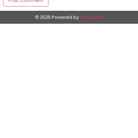
© 2026 Powered by
Ezeewebs