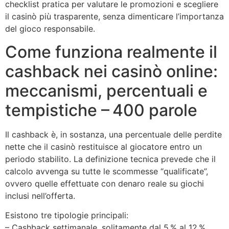
checklist pratica per valutare le promozioni e scegliere
il casinò più trasparente, senza dimenticare l’importanza
del gioco responsabile.
Come funziona realmente il
cashback nei casinò online:
meccanismi, percentuali e
tempistiche – 400 parole
Il cashback è, in sostanza, una percentuale delle perdite
nette che il casinò restituisce al giocatore entro un
periodo stabilito. La definizione tecnica prevede che il
calcolo avvenga su tutte le scommesse “qualificate”,
ovvero quelle effettuate con denaro reale su giochi
inclusi nell’offerta.
Esistono tre tipologie principali:
– Cashback settimanale, solitamente dal 5 % al 12 %