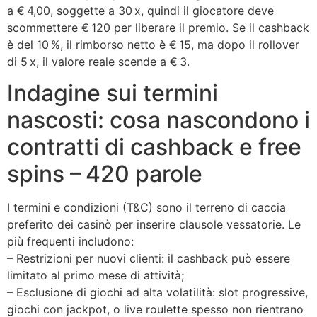
a € 4,00, soggette a 30 x, quindi il giocatore deve
scommettere € 120 per liberare il premio. Se il cashback
è del 10 %, il rimborso netto è € 15, ma dopo il rollover
di 5 x, il valore reale scende a € 3.
Indagine sui termini
nascosti: cosa nascondono i
contratti di cashback e free
spins – 420 parole
I termini e condizioni (T&C) sono il terreno di caccia
preferito dei casinò per inserire clausole vessatorie. Le
più frequenti includono:
– Restrizioni per nuovi clienti: il cashback può essere
limitato al primo mese di attività;
– Esclusione di giochi ad alta volatilità: slot progressive,
giochi con jackpot, o live roulette spesso non rientrano