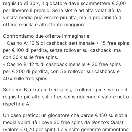
requisito di 30 x, il giocatore deve scommettere € 3,00
per liberare il premio. Se la slot è ad alta volatilità, la
vincita media può essere più alta, ma la probabilità di
ottenere nulla è altrettanto maggiore.
Confrontiamo due offerte immaginarie:
– Casino A: 10 % di cashback settimanale + 15 free spins
per € 100 di perdita, senza rollover sul cashback, ma
con 30 x sulle free spins.
– Casino B: 12 % di cashback mensile + 30 free spins
per € 200 di perdita, con 5 x rollover sul cashback e
40 x sulle free spins.
Sebbene B offra più free spins, il rollover più severo e il
requisito più alto sulle free spins riducono il valore netto
rispetto a A.
Un caso pratico: un giocatore che perde € 150 su slot a
media volatilità riceve 30 free spins da
Gonzo’s Quest
(valore € 0,20 per spin). Le vincite generate ammontano