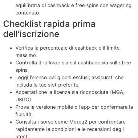
equilibrata di cashback e free spins con wagering
contenuto.
Checklist rapida prima
dell’iscrizione
Verifica la percentuale di cashback e il limite
massimo.
Controlla il rollover sia sul cashback sia sulle free
spins.
Leggi l’elenco dei giochi esclusi; assicurati che
includa le tue slot preferite.
Accertati che la licenza sia riconosciuta (MGA,
UKGC).
Prova la versione mobile o l’app per confermare la
fluidità.
Consulta risorse come Moreq2 per confrontare
rapidamente le condizioni e le recensioni degli
utenti.