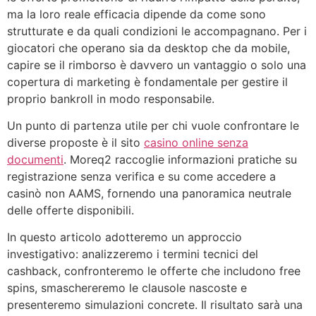
ma la loro reale efficacia dipende da come sono
strutturate e da quali condizioni le accompagnano. Per i
giocatori che operano sia da desktop che da mobile,
capire se il rimborso è davvero un vantaggio o solo una
copertura di marketing è fondamentale per gestire il
proprio bankroll in modo responsabile.
Un punto di partenza utile per chi vuole confrontare le
diverse proposte è il sito
casino online senza
documenti
. Moreq2 raccoglie informazioni pratiche su
registrazione senza verifica e su come accedere a
casinò non AAMS, fornendo una panoramica neutrale
delle offerte disponibili.
In questo articolo adotteremo un approccio
investigativo: analizzeremo i termini tecnici del
cashback, confronteremo le offerte che includono free
spins, smaschereremo le clausole nascoste e
presenteremo simulazioni concrete. Il risultato sarà una