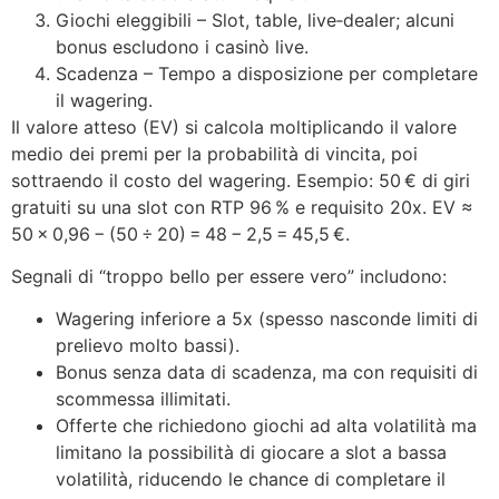
Giochi eleggibili – Slot, table, live‑dealer; alcuni
bonus escludono i casinò live.
Scadenza – Tempo a disposizione per completare
il wagering.
Il valore atteso (EV) si calcola moltiplicando il valore
medio dei premi per la probabilità di vincita, poi
sottraendo il costo del wagering. Esempio: 50 € di giri
gratuiti su una slot con RTP 96 % e requisito 20x. EV ≈
50 × 0,96 − (50 ÷ 20) = 48 − 2,5 = 45,5 €.
Segnali di “troppo bello per essere vero” includono:
Wagering inferiore a 5x (spesso nasconde limiti di
prelievo molto bassi).
Bonus senza data di scadenza, ma con requisiti di
scommessa illimitati.
Offerte che richiedono giochi ad alta volatilità ma
limitano la possibilità di giocare a slot a bassa
volatilità, riducendo le chance di completare il