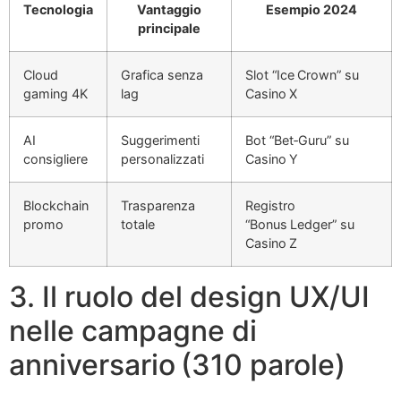
Tecnologia
Vantaggio
Esempio 2024
principale
Cloud
Grafica senza
Slot “Ice Crown” su
gaming 4K
lag
Casino X
AI
Suggerimenti
Bot “Bet‑Guru” su
consigliere
personalizzati
Casino Y
Blockchain
Trasparenza
Registro
promo
totale
“Bonus Ledger” su
Casino Z
3. Il ruolo del design UX/UI
nelle campagne di
anniversario (310 parole)