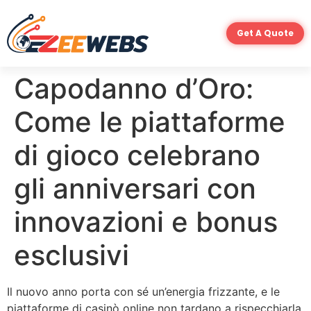
Get A Quote
Capodanno d’Oro:
Come le piattaforme
di gioco celebrano
gli anniversari con
innovazioni e bonus
esclusivi
Il nuovo anno porta con sé un’energia frizzante, e le
piattaforme di casinò online non tardano a rispecchiarla