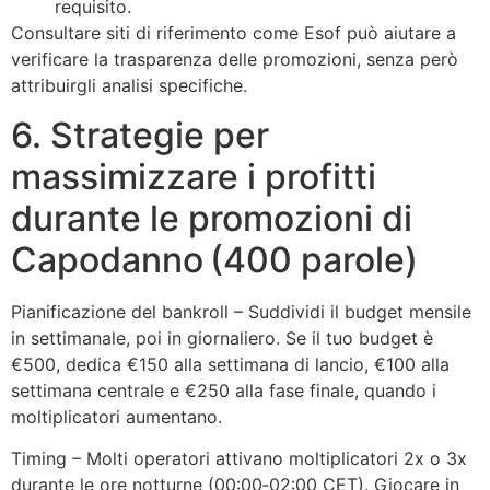
requisito.
Consultare siti di riferimento come Esof può aiutare a
verificare la trasparenza delle promozioni, senza però
attribuirgli analisi specifiche.
6. Strategie per
massimizzare i profitti
durante le promozioni di
Capodanno (400 parole)
Pianificazione del bankroll – Suddividi il budget mensile
in settimanale, poi in giornaliero. Se il tuo budget è
€500, dedica €150 alla settimana di lancio, €100 alla
settimana centrale e €250 alla fase finale, quando i
moltiplicatori aumentano.
Timing – Molti operatori attivano moltiplicatori 2x o 3x
durante le ore notturne (00:00‑02:00 CET). Giocare in