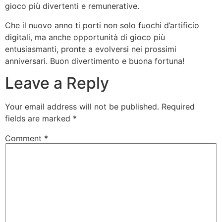
gioco più divertenti e remunerative.
Che il nuovo anno ti porti non solo fuochi d’artificio
digitali, ma anche opportunità di gioco più
entusiasmanti, pronte a evolversi nei prossimi
anniversari. Buon divertimento e buona fortuna!
Leave a Reply
Your email address will not be published.
Required
fields are marked
*
Comment
*