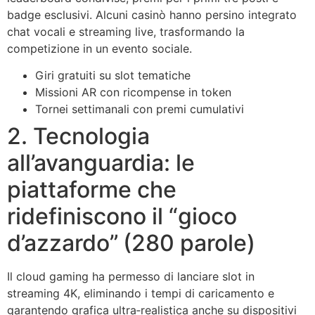
badge esclusivi. Alcuni casinò hanno persino integrato
chat vocali e streaming live, trasformando la
competizione in un evento sociale.
Giri gratuiti su slot tematiche
Missioni AR con ricompense in token
Tornei settimanali con premi cumulativi
2. Tecnologia
all’avanguardia: le
piattaforme che
ridefiniscono il “gioco
d’azzardo” (280 parole)
Il cloud gaming ha permesso di lanciare slot in
streaming 4K, eliminando i tempi di caricamento e
garantendo grafica ultra‑realistica anche su dispositivi