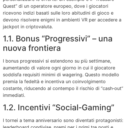
Quest” di un operatore europeo, dove i giocatori
ricevono indizi basati sulle loro abitudini di gioco e
devono risolvere enigmi in ambienti VR per accedere a
jackpot in criptovaluta.
1.1. Bonus “Progressivi” – una
nuova frontiera
I bonus progressivi si estendono su più settimane,
aumentando di valore ogni giorno in cui il giocatore
soddisfa requisiti minimi di wagering. Questo modello
premia la fedeltà e incentiva un coinvolgimento
costante, riducendo al contempo il rischio di “cash‑out”
immediati.
1.2. Incentivi “Social‑Gaming”
I tornei a tema anniversario sono diventati protagonisti:
leaderboard condivise, premi per i primi tre posti e