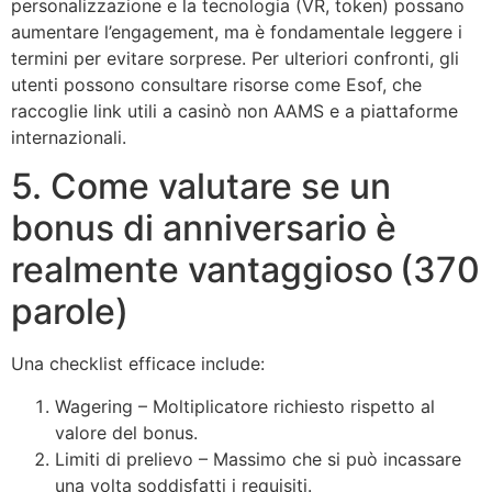
personalizzazione e la tecnologia (VR, token) possano
aumentare l’engagement, ma è fondamentale leggere i
termini per evitare sorprese. Per ulteriori confronti, gli
utenti possono consultare risorse come Esof, che
raccoglie link utili a casinò non AAMS e a piattaforme
internazionali.
5. Come valutare se un
bonus di anniversario è
realmente vantaggioso (370
parole)
Una checklist efficace include:
Wagering – Moltiplicatore richiesto rispetto al
valore del bonus.
Limiti di prelievo – Massimo che si può incassare
una volta soddisfatti i requisiti.