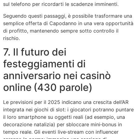
sul telefono per ricordarti le scadenze imminenti.
Seguendo questi passaggi, è possibile trasformare una
semplice offerta di Capodanno in una vera opportunità
di profitto, mantenendo sempre sotto controllo il
rischio.
7. Il futuro dei
festeggiamenti di
anniversario nei casinò
online (430 parole)
Le previsioni per il 2025 indicano una crescita dell’AR
integrata nei giochi di slot: i giocatori potranno puntare
il loro smartphone su oggetti reali (ad esempio, una
decorazione natalizia) per sbloccare mini‑bonus in
tempo reale. Gli eventi live‑stream con influencer