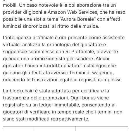
mobili. Un caso notevole è la collaborazione tra un
provider di giochi e Amazon Web Services, che ha reso
possibile una slot a tema “Aurora Boreale” con effetti
luminosi sincronizzati al ritmo della musica.
L’intelligenza artificiale è ora presente come assistente
virtuale: analizza la cronologia del giocatore e
suggerisce scommesse con RTP ottimale, o avverte
quando una promozione sta per scadere. Alcuni
operatori hanno introdotto chatbot multilingue che
guidano gli utenti attraverso i termini di wagering,
riducendo le frustrazioni legate ai requisiti complessi.
La blockchain è stata adottata per certificare la
trasparenza delle promozioni. Ogni bonus viene
registrato su un ledger immutabile, consentendo ai
giocatori di verificare in tempo reale che i termini non
siano stati modificati retroattivamente.