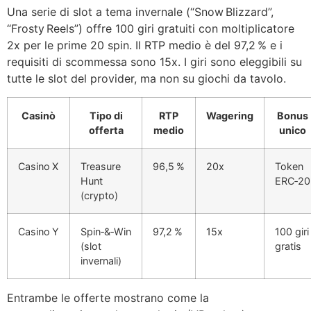
Una serie di slot a tema invernale (“Snow Blizzard”,
“Frosty Reels”) offre 100 giri gratuiti con moltiplicatore
2x per le prime 20 spin. Il RTP medio è del 97,2 % e i
requisiti di scommessa sono 15x. I giri sono eleggibili su
tutte le slot del provider, ma non su giochi da tavolo.
Casinò
Tipo di
RTP
Wagering
Bonus
offerta
medio
unico
Casino X
Treasure
96,5 %
20x
Token
Hunt
ERC‑20
(crypto)
Casino Y
Spin‑&‑Win
97,2 %
15x
100 giri
(slot
gratis
invernali)
Entrambe le offerte mostrano come la