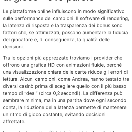
Le piattaforme online influiscono in modo significativo
sulle performance dei campioni. Il software di rendering,
la latenza di risposta e la trasparenza dei bonus sono
fattori che, se ottimizzati, possono aumentare la fiducia
del giocatore e, di conseguenza, la qualità delle
decisioni.
Tra le opzioni più apprezzate troviamo i provider che
offrono una grafica HD con animazioni fluide, perché
una visualizzazione chiara delle carte riduce gli errori di
lettura. Alcuni campioni, come Andrea, hanno testato tre
diversi casinò prima di scegliere quello con il più basso
tempo di “deal” (circa 0,2 secondi). La differenza può
sembrare minima, ma in una partita dove ogni secondo
conta, la riduzione della latenza permette di mantenere
un ritmo di gioco costante, evitando decisioni
affrettate.