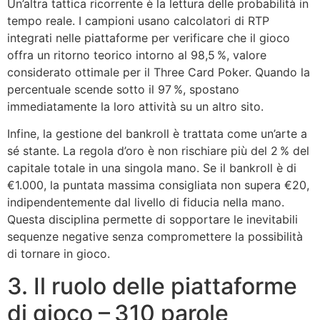
Un’altra tattica ricorrente è la lettura delle probabilità in
tempo reale. I campioni usano calcolatori di RTP
integrati nelle piattaforme per verificare che il gioco
offra un ritorno teorico intorno al 98,5 %, valore
considerato ottimale per il Three Card Poker. Quando la
percentuale scende sotto il 97 %, spostano
immediatamente la loro attività su un altro sito.
Infine, la gestione del bankroll è trattata come un’arte a
sé stante. La regola d’oro è non rischiare più del 2 % del
capitale totale in una singola mano. Se il bankroll è di
€1.000, la puntata massima consigliata non supera €20,
indipendentemente dal livello di fiducia nella mano.
Questa disciplina permette di sopportare le inevitabili
sequenze negative senza compromettere la possibilità
di tornare in gioco.
3. Il ruolo delle piattaforme
di gioco – 310 parole