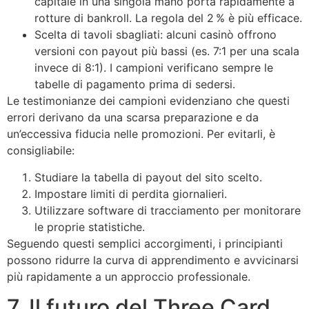
capitale in una singola mano porta rapidamente a
rotture di bankroll. La regola del 2 % è più efficace.
Scelta di tavoli sbagliati: alcuni casinò offrono
versioni con payout più bassi (es. 7:1 per una scala
invece di 8:1). I campioni verificano sempre le
tabelle di pagamento prima di sedersi.
Le testimonianze dei campioni evidenziano che questi
errori derivano da una scarsa preparazione e da
un’eccessiva fiducia nelle promozioni. Per evitarli, è
consigliabile:
Studiare la tabella di payout del sito scelto.
Impostare limiti di perdita giornalieri.
Utilizzare software di tracciamento per monitorare
le proprie statistiche.
Seguendo questi semplici accorgimenti, i principianti
possono ridurre la curva di apprendimento e avvicinarsi
più rapidamente a un approccio professionale.
7. Il futuro del Three Card