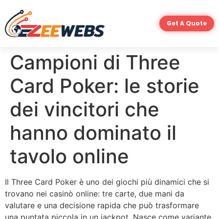
Get A Quote
Campioni di Three
Card Poker: le storie
dei vincitori che
hanno dominato il
tavolo online
Il Three Card Poker è uno dei giochi più dinamici che si
trovano nei casinò online: tre carte, due mani da
valutare e una decisione rapida che può trasformare
una puntata piccola in un jackpot. Nasce come variante