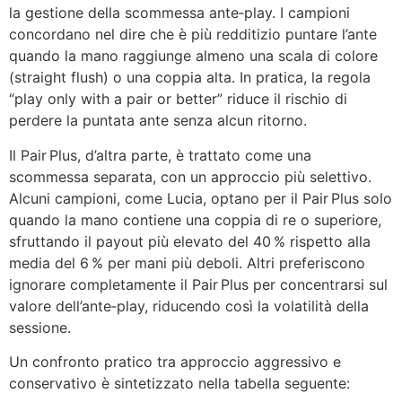
la gestione della scommessa ante‑play. I campioni
concordano nel dire che è più redditizio puntare l’ante
quando la mano raggiunge almeno una scala di colore
(straight flush) o una coppia alta. In pratica, la regola
“play only with a pair or better” riduce il rischio di
perdere la puntata ante senza alcun ritorno.
Il Pair Plus, d’altra parte, è trattato come una
scommessa separata, con un approccio più selettivo.
Alcuni campioni, come Lucia, optano per il Pair Plus solo
quando la mano contiene una coppia di re o superiore,
sfruttando il payout più elevato del 40 % rispetto alla
media del 6 % per mani più deboli. Altri preferiscono
ignorare completamente il Pair Plus per concentrarsi sul
valore dell’ante‑play, riducendo così la volatilità della
sessione.
Un confronto pratico tra approccio aggressivo e
conservativo è sintetizzato nella tabella seguente: