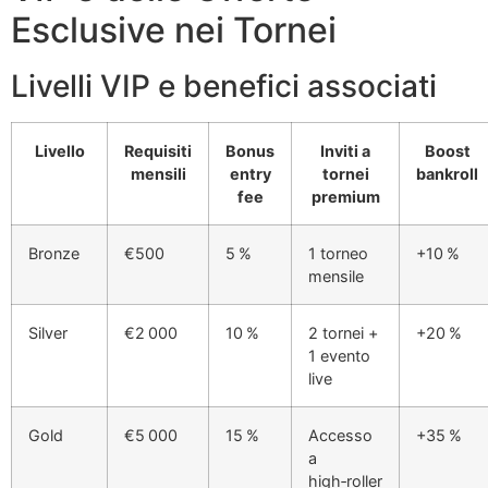
Esclusive nei Tornei
Livelli VIP e benefici associati
Livello
Requisiti
Bonus
Inviti a
Boost
mensili
entry
tornei
bankroll
fee
premium
Bronze
€500
5 %
1 torneo
+10 %
mensile
Silver
€2 000
10 %
2 tornei +
+20 %
1 evento
live
Gold
€5 000
15 %
Accesso
+35 %
a
high‑roller