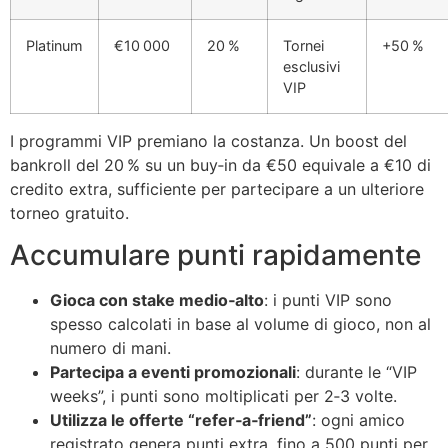
Platinum
€10 000
20 %
Tornei
+50 %
esclusivi
VIP
I programmi VIP premiano la costanza. Un boost del
bankroll del 20 % su un buy‑in da €50 equivale a €10 di
credito extra, sufficiente per partecipare a un ulteriore
torneo gratuito.
Accumulare punti rapidamente
Gioca con stake medio‑alto
: i punti VIP sono
spesso calcolati in base al volume di gioco, non al
numero di mani.
Partecipa a eventi promozionali
: durante le “VIP
weeks”, i punti sono moltiplicati per 2‑3 volte.
Utilizza le offerte “refer‑a‑friend”
: ogni amico
registrato genera punti extra, fino a 500 punti per