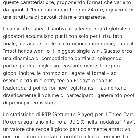
queste caratteristiche, proponendo format che variano
da sprint di 15 minuti a maratone di 24 ore, ognuno con
una struttura di payout chiara e trasparente.
Una caratteristica distintiva è la leaderboard globale: i
giocatori accumulano punti non solo per il risultato
finale, ma anche per le performance intermedie, come il
“most hands won” o il “biggest single win”. Questo crea
una dinamica di competizione continua, spingendo i
partecipanti a migliorare costantemente il proprio
gioco. Inoltre, le promozioni legate ai tornei – ad
esempio “double entry fee on Friday” o “bonus
leaderboard points for new registrants” – aumentano
drasticamente il volume di partecipanti, generando pool
di premi più consistenti.
Le statistiche di RTP (Return to Player) per il Three Card
Poker si aggirano intorno al 99,2 % nella modalità “Play”,
un valore che rende il gioco particolarmente attrattivo
per i giocatori orientati al profitto a lungo termine. La