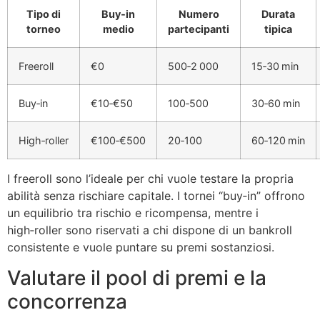
Tipo di
Buy‑in
Numero
Durata
torneo
medio
partecipanti
tipica
Freeroll
€0
500‑2 000
15‑30 min
Buy‑in
€10‑€50
100‑500
30‑60 min
High‑roller
€100‑€500
20‑100
60‑120 min
I freeroll sono l’ideale per chi vuole testare la propria
abilità senza rischiare capitale. I tornei “buy‑in” offrono
un equilibrio tra rischio e ricompensa, mentre i
high‑roller sono riservati a chi dispone di un bankroll
consistente e vuole puntare su premi sostanziosi.
Valutare il pool di premi e la
concorrenza