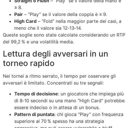
Straight o Flush
– “Play” se il valore della mano è
≥ 8.
Pair
– “Play” se il valore della coppia è ≥ 9.
High Card
– “Fold” nella maggior parte dei casi, a
meno che il valore sia 12‑13‑14.
Queste soglie sono state calcolate considerando un RTP
del 99,2 % e una volatilità media.
Lettura degli avversari in un
torneo rapido
Nei tornei a ritmo serrato, il tempo per osservare gli
avversari è limitato. Concentrati su tre segnali:
Tempo di decisione
: un giocatore che impiega più
di 8‑10 secondi su una mano “High Card” potrebbe
essere indeciso o in attesa di un bonus.
Pattern di puntata
: chi gioca “Play” con frequenza
superiore al 70 % spesso ha una strategia