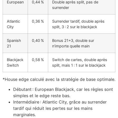
European
0,44 %
Double après split, pas de
surrender
Atlantic
0,36 %
Surrender tardif, double après
City
split, 3 : 2 sur le blackjack
Spanish
0,40 %
Bonus 21+3, double sur
21
n’importe quelle main
Blackjack
0,58 %
Switch de cartes, double après
Switch
split, mais 1 : 1 sur le blackjack
*House edge calculé avec la stratégie de base optimale.
Débutant : European Blackjack, car les règles sont
simples et le edge reste bas.
Intermédiaire : Atlantic City, grâce au surrender
tardif qui réduit les pertes sur les mains
marginales.