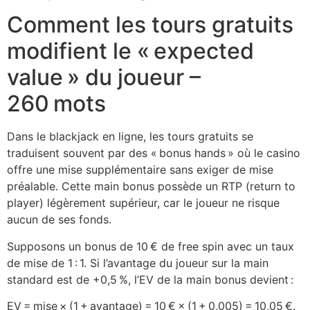
Comment les tours gratuits
modifient le « expected
value » du joueur –
260 mots
Dans le blackjack en ligne, les tours gratuits se
traduisent souvent par des « bonus hands » où le casino
offre une mise supplémentaire sans exiger de mise
préalable. Cette main bonus possède un RTP (return to
player) légèrement supérieur, car le joueur ne risque
aucun de ses fonds.
Supposons un bonus de 10 € de free spin avec un taux
de mise de 1 : 1. Si l’avantage du joueur sur la main
standard est de +0,5 %, l’EV de la main bonus devient :
EV = mise × (1 + avantage) = 10 € × (1 + 0,005) = 10,05 €.