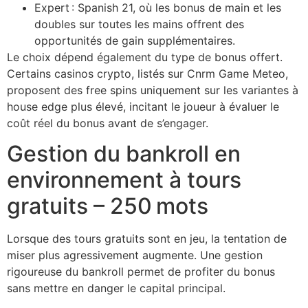
Expert : Spanish 21, où les bonus de main et les
doubles sur toutes les mains offrent des
opportunités de gain supplémentaires.
Le choix dépend également du type de bonus offert.
Certains casinos crypto, listés sur Cnrm Game Meteo,
proposent des free spins uniquement sur les variantes à
house edge plus élevé, incitant le joueur à évaluer le
coût réel du bonus avant de s’engager.
Gestion du bankroll en
environnement à tours
gratuits – 250 mots
Lorsque des tours gratuits sont en jeu, la tentation de
miser plus agressivement augmente. Une gestion
rigoureuse du bankroll permet de profiter du bonus
sans mettre en danger le capital principal.