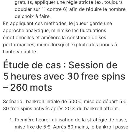
gratuits, appliquer une règle stricte (ex. toujours
doubler sur 11 contre 6) afin de réduire le nombre
de choix à faire.
En appliquant ces méthodes, le joueur garde une
approche analytique, minimise les fluctuations
émotionnelles et améliore la constance de ses
performances, même lorsqu’il exploite des bonus à
haute volatilité.
Étude de cas : Session de
5 heures avec 30 free spins
– 260 mots
Scénario : bankroll initiale de 500 €, mise de départ 5 €,
30 free spins activés après 20 % du bankroll atteint.
Première heure : utilisation de la stratégie de base,
mise fixe de 5 €. Après 60 mains, le bankroll passe