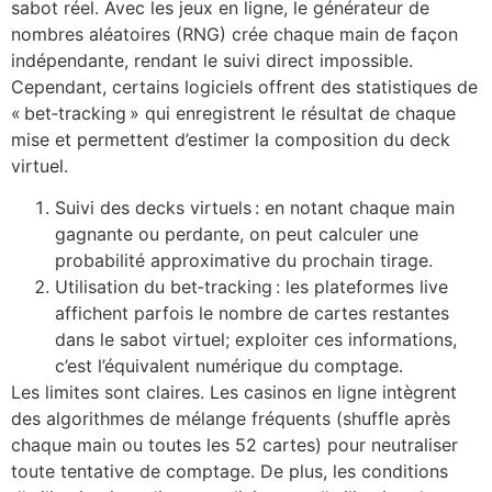
sabot réel. Avec les jeux en ligne, le générateur de
nombres aléatoires (RNG) crée chaque main de façon
indépendante, rendant le suivi direct impossible.
Cependant, certains logiciels offrent des statistiques de
« bet‑tracking » qui enregistrent le résultat de chaque
mise et permettent d’estimer la composition du deck
virtuel.
Suivi des decks virtuels : en notant chaque main
gagnante ou perdante, on peut calculer une
probabilité approximative du prochain tirage.
Utilisation du bet‑tracking : les plateformes live
affichent parfois le nombre de cartes restantes
dans le sabot virtuel; exploiter ces informations,
c’est l’équivalent numérique du comptage.
Les limites sont claires. Les casinos en ligne intègrent
des algorithmes de mélange fréquents (shuffle après
chaque main ou toutes les 52 cartes) pour neutraliser
toute tentative de comptage. De plus, les conditions