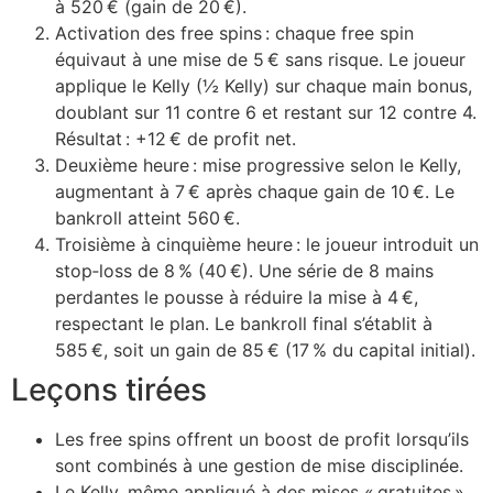
à 520 € (gain de 20 €).
Activation des free spins : chaque free spin
équivaut à une mise de 5 € sans risque. Le joueur
applique le Kelly (½ Kelly) sur chaque main bonus,
doublant sur 11 contre 6 et restant sur 12 contre 4.
Résultat : +12 € de profit net.
Deuxième heure : mise progressive selon le Kelly,
augmentant à 7 € après chaque gain de 10 €. Le
bankroll atteint 560 €.
Troisième à cinquième heure : le joueur introduit un
stop‑loss de 8 % (40 €). Une série de 8 mains
perdantes le pousse à réduire la mise à 4 €,
respectant le plan. Le bankroll final s’établit à
585 €, soit un gain de 85 € (17 % du capital initial).
Leçons tirées
Les free spins offrent un boost de profit lorsqu’ils
sont combinés à une gestion de mise disciplinée.
Le Kelly, même appliqué à des mises « gratuites »,