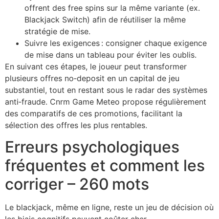
offrent des free spins sur la même variante (ex.
Blackjack Switch) afin de réutiliser la même
stratégie de mise.
Suivre les exigences : consigner chaque exigence
de mise dans un tableau pour éviter les oublis.
En suivant ces étapes, le joueur peut transformer
plusieurs offres no‑deposit en un capital de jeu
substantiel, tout en restant sous le radar des systèmes
anti‑fraude. Cnrm Game Meteo propose régulièrement
des comparatifs de ces promotions, facilitant la
sélection des offres les plus rentables.
Erreurs psychologiques
fréquentes et comment les
corriger – 260 mots
Le blackjack, même en ligne, reste un jeu de décision où