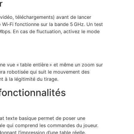
r
vidéo, téléchargements) avant de lancer
e Wi‑Fi fonctionne sur la bande 5 GHz. Un test
Mbps. En cas de fluctuation, activez le mode
 une vue « table entière » et même un zoom sur
méra robotisée qui suit le mouvement des
 à la légitimité du tirage.
 fonctionnalités
 chat texte basique permet de poser une
cale qui comprend les commandes du joueur.
nnant l’impression d’une table réelle.