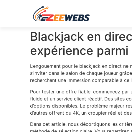
Blackjack en direc
expérience parmi 
L’engouement pour le blackjack en direct ne m
s’inviter dans le salon de chaque joueur grâc
recherchent une immersion comparable à celle
Pour tester une offre fiable, commencez par
fluide et un service client réactif. Des sites 
d’options disponibles. Le problème majeur rest
d’autres offrent du 4K, un croupier réel et des
Dans cet article, nous décortiquons les crit
méthode de sélection claire. Vous repartirez a