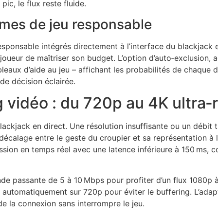
c, le flux reste fluide.
rmes de jeu responsable
 responsable intégrés directement à l’interface du blackjack 
eur de maîtriser son budget. L’option d’auto‑exclusion, act
leaux d’aide au jeu – affichant les probabilités de chaque d
e décision éclairée.
 vidéo : du 720p au 4K ultra‑
ackjack en direct. Une résolution insuffisante ou un débit 
 décalage entre le geste du croupier et sa représentation à l
ssion en temps réel avec une latence inférieure à 150 ms, 
nde passante de 5 à 10 Mbps pour profiter d’un flux 1080p à
 automatiquement sur 720p pour éviter le buffering. L’ada
n de la connexion sans interrompre le jeu.