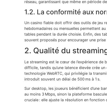
réseau, garantissant que même en période de pi
1.2. La conformité aux no
Un casino fiable doit offrir des outils de jeu
hebdomadaires ou mensuelles permettent au jou
tables pendant la durée choisie. Enfin, des tab
souvent proposés pour encourager une prise d
2. Qualité du streaming
Le streaming est le cœur de l’expérience de bl
difficile, tandis qu’une latence élevée crée un
technologie WebRTC, qui privilégie la transmi
introduit souvent un délai de 500 ms à 1 s.
Sur desktop, les joueurs bénéficient d’une ba
au moins 3 Mbps, sinon la plateforme bascule
cruciale : elle ajuste la résolution en fonctio