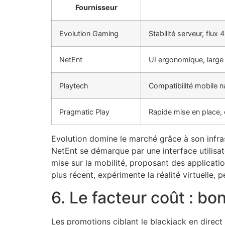
Fournisseur
Evolution Gaming
Stabilité serveur, flux 
NetEnt
UI ergonomique, large
Playtech
Compatibilité mobile n
Pragmatic Play
Rapide mise en place, c
Evolution domine le marché grâce à son infras
NetEnt se démarque par une interface utilisat
mise sur la mobilité, proposant des applicati
plus récent, expérimente la réalité virtuelle, 
6. Le facteur coût : b
Les promotions ciblant le blackjack en direc