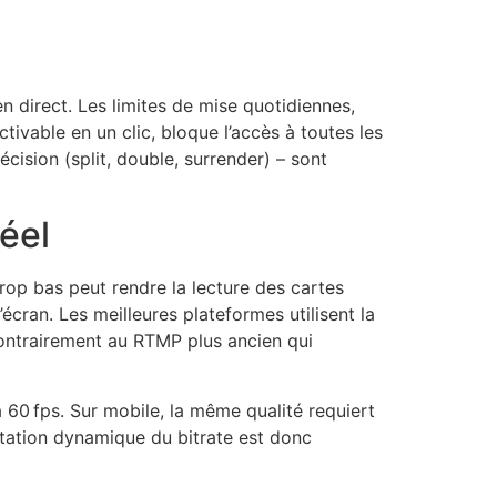
en direct. Les limites de mise quotidiennes,
ivable en un clic, bloque l’accès à toutes les
écision (split, double, surrender) – sont
réel
trop bas peut rendre la lecture des cartes
’écran. Les meilleures plateformes utilisent la
contrairement au RTMP plus ancien qui
 60 fps. Sur mobile, la même qualité requiert
ptation dynamique du bitrate est donc