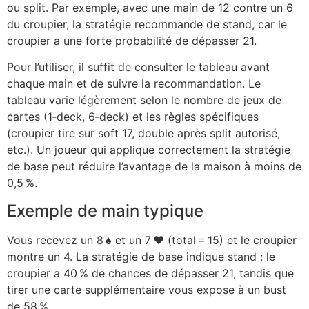
ou split. Par exemple, avec une main de 12 contre un 6
du croupier, la stratégie recommande de stand, car le
croupier a une forte probabilité de dépasser 21.
Pour l’utiliser, il suffit de consulter le tableau avant
chaque main et de suivre la recommandation. Le
tableau varie légèrement selon le nombre de jeux de
cartes (1‑deck, 6‑deck) et les règles spécifiques
(croupier tire sur soft 17, double après split autorisé,
etc.). Un joueur qui applique correctement la stratégie
de base peut réduire l’avantage de la maison à moins de
0,5 %.
Exemple de main typique
Vous recevez un 8 ♠ et un 7 ♥ (total = 15) et le croupier
montre un 4. La stratégie de base indique stand : le
croupier a 40 % de chances de dépasser 21, tandis que
tirer une carte supplémentaire vous expose à un bust
de 58 %.