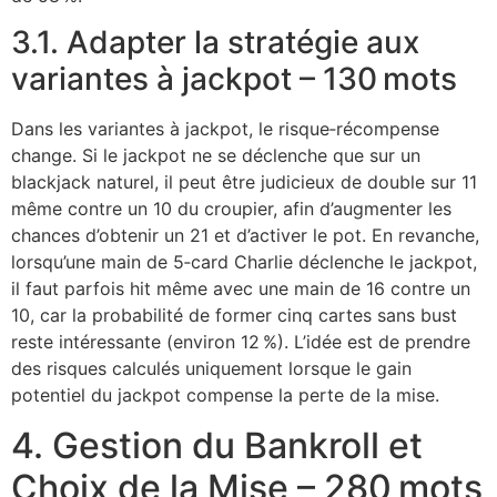
3.1. Adapter la stratégie aux
variantes à jackpot – 130 mots
Dans les variantes à jackpot, le risque‑récompense
change. Si le jackpot ne se déclenche que sur un
blackjack naturel, il peut être judicieux de double sur 11
même contre un 10 du croupier, afin d’augmenter les
chances d’obtenir un 21 et d’activer le pot. En revanche,
lorsqu’une main de 5‑card Charlie déclenche le jackpot,
il faut parfois hit même avec une main de 16 contre un
10, car la probabilité de former cinq cartes sans bust
reste intéressante (environ 12 %). L’idée est de prendre
des risques calculés uniquement lorsque le gain
potentiel du jackpot compense la perte de la mise.
4. Gestion du Bankroll et
Choix de la Mise – 280 mots