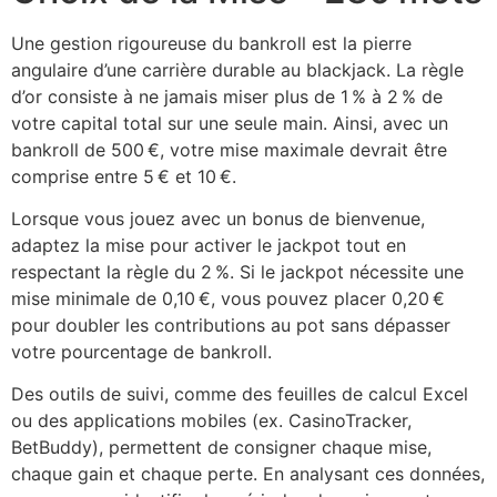
Une gestion rigoureuse du bankroll est la pierre
angulaire d’une carrière durable au blackjack. La règle
d’or consiste à ne jamais miser plus de 1 % à 2 % de
votre capital total sur une seule main. Ainsi, avec un
bankroll de 500 €, votre mise maximale devrait être
comprise entre 5 € et 10 €.
Lorsque vous jouez avec un bonus de bienvenue,
adaptez la mise pour activer le jackpot tout en
respectant la règle du 2 %. Si le jackpot nécessite une
mise minimale de 0,10 €, vous pouvez placer 0,20 €
pour doubler les contributions au pot sans dépasser
votre pourcentage de bankroll.
Des outils de suivi, comme des feuilles de calcul Excel
ou des applications mobiles (ex. CasinoTracker,
BetBuddy), permettent de consigner chaque mise,
chaque gain et chaque perte. En analysant ces données,