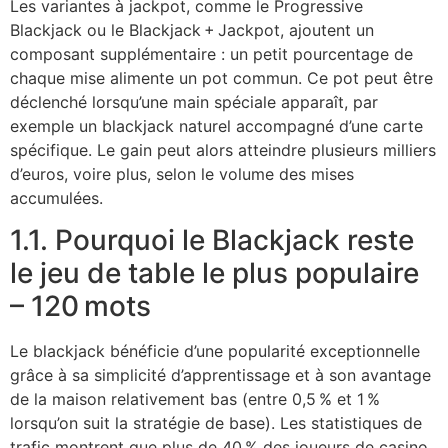
Les variantes à jackpot, comme le Progressive
Blackjack ou le Blackjack + Jackpot, ajoutent un
composant supplémentaire : un petit pourcentage de
chaque mise alimente un pot commun. Ce pot peut être
déclenché lorsqu’une main spéciale apparaît, par
exemple un blackjack naturel accompagné d’une carte
spécifique. Le gain peut alors atteindre plusieurs milliers
d’euros, voire plus, selon le volume des mises
accumulées.
1.1. Pourquoi le Blackjack reste
le jeu de table le plus populaire
– 120 mots
Le blackjack bénéficie d’une popularité exceptionnelle
grâce à sa simplicité d’apprentissage et à son avantage
de la maison relativement bas (entre 0,5 % et 1 %
lorsqu’on suit la stratégie de base). Les statistiques de
trafic montrent que plus de 40 % des joueurs de casino