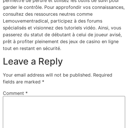
permettre de perdre et utilisez les outils de suivi pour
garder le contrôle. Pour approfondir vos connaissances,
consultez des ressources neutres comme
Lemouvementradical, participez à des forums
spécialisés et visionnez des tutoriels vidéo. Ainsi, vous
passerez du statut de débutant à celui de joueur avisé,
prêt à profiter pleinement des jeux de casino en ligne
tout en restant en sécurité.
Leave a Reply
Your email address will not be published.
Required
fields are marked
*
Comment
*