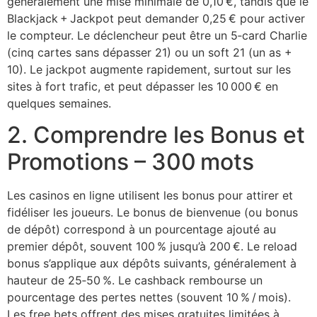
généralement une mise minimale de 0,10 €, tandis que le
Blackjack + Jackpot peut demander 0,25 € pour activer
le compteur. Le déclencheur peut être un 5‑card Charlie
(cinq cartes sans dépasser 21) ou un soft 21 (un as +
10). Le jackpot augmente rapidement, surtout sur les
sites à fort trafic, et peut dépasser les 10 000 € en
quelques semaines.
2. Comprendre les Bonus et
Promotions – 300 mots
Les casinos en ligne utilisent les bonus pour attirer et
fidéliser les joueurs. Le bonus de bienvenue (ou bonus
de dépôt) correspond à un pourcentage ajouté au
premier dépôt, souvent 100 % jusqu’à 200 €. Le reload
bonus s’applique aux dépôts suivants, généralement à
hauteur de 25‑50 %. Le cashback rembourse un
pourcentage des pertes nettes (souvent 10 % / mois).
Les free bets offrent des mises gratuites limitées à