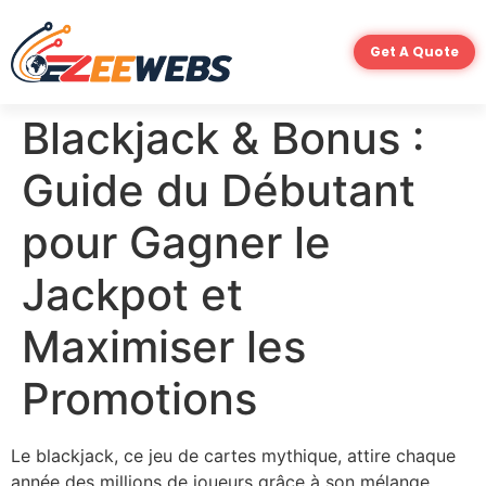
Get A Quote
Blackjack & Bonus :
Guide du Débutant
pour Gagner le
Jackpot et
Maximiser les
Promotions
Le blackjack, ce jeu de cartes mythique, attire chaque
année des millions de joueurs grâce à son mélange