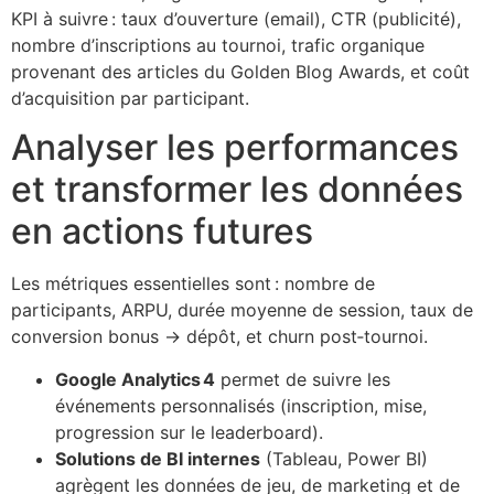
KPI à suivre : taux d’ouverture (email), CTR (publicité),
nombre d’inscriptions au tournoi, trafic organique
provenant des articles du Golden Blog Awards, et coût
d’acquisition par participant.
Analyser les performances
et transformer les données
en actions futures
Les métriques essentielles sont : nombre de
participants, ARPU, durée moyenne de session, taux de
conversion bonus → dépôt, et churn post‑tournoi.
Google Analytics 4
permet de suivre les
événements personnalisés (inscription, mise,
progression sur le leaderboard).
Solutions de BI internes
(Tableau, Power BI)
agrègent les données de jeu, de marketing et de