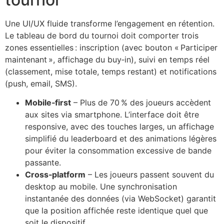
Une UI/UX fluide transforme l’engagement en rétention.
Le tableau de bord du tournoi doit comporter trois
zones essentielles : inscription (avec bouton « Participer
maintenant », affichage du buy‑in), suivi en temps réel
(classement, mise totale, temps restant) et notifications
(push, email, SMS).
Mobile‑first
– Plus de 70 % des joueurs accèdent
aux sites via smartphone. L’interface doit être
responsive, avec des touches larges, un affichage
simplifié du leaderboard et des animations légères
pour éviter la consommation excessive de bande
passante.
Cross‑platform
– Les joueurs passent souvent du
desktop au mobile. Une synchronisation
instantanée des données (via WebSocket) garantit
que la position affichée reste identique quel que
soit le dispositif.