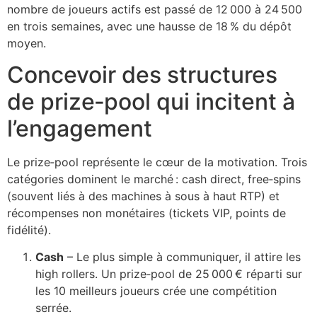
nombre de joueurs actifs est passé de 12 000 à 24 500
en trois semaines, avec une hausse de 18 % du dépôt
moyen.
Concevoir des structures
de prize‑pool qui incitent à
l’engagement
Le prize‑pool représente le cœur de la motivation. Trois
catégories dominent le marché : cash direct, free‑spins
(souvent liés à des machines à sous à haut RTP) et
récompenses non monétaires (tickets VIP, points de
fidélité).
Cash
– Le plus simple à communiquer, il attire les
high rollers. Un prize‑pool de 25 000 € réparti sur
les 10 meilleurs joueurs crée une compétition
serrée.