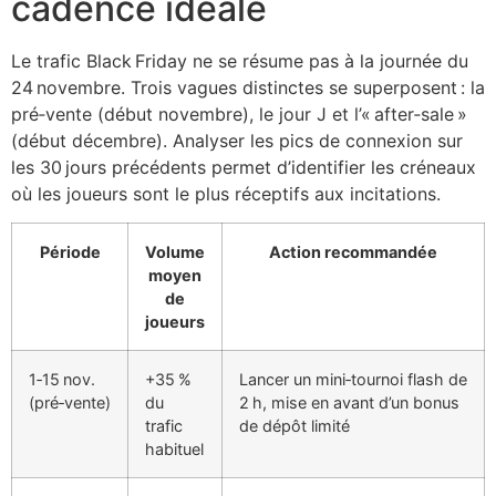
cadence idéale
Le trafic Black Friday ne se résume pas à la journée du
24 novembre. Trois vagues distinctes se superposent : la
pré‑vente (début novembre), le jour J et l’« after‑sale »
(début décembre). Analyser les pics de connexion sur
les 30 jours précédents permet d’identifier les créneaux
où les joueurs sont le plus réceptifs aux incitations.
Période
Volume
Action recommandée
moyen
de
joueurs
1‑15 nov.
+35 %
Lancer un mini‑tournoi flash de
(pré‑vente)
du
2 h, mise en avant d’un bonus
trafic
de dépôt limité
habituel