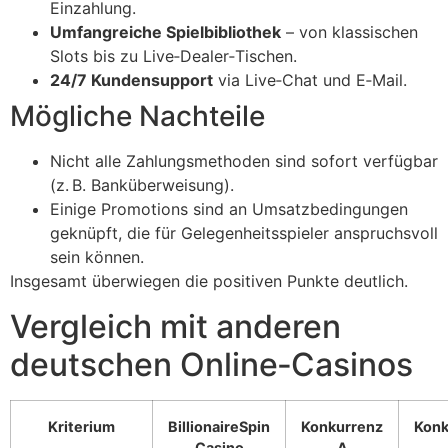
Einzahlung.
Umfangreiche Spielbibliothek
– von klassischen
Slots bis zu Live‑Dealer‑Tischen.
24/7 Kundensupport
via Live‑Chat und E‑Mail.
Mögliche Nachteile
Nicht alle Zahlungsmethoden sind sofort verfügbar
(z. B. Banküberweisung).
Einige Promotions sind an Umsatzbedingungen
geknüpft, die für Gelegenheits­spieler anspruchsvoll
sein können.
Insgesamt überwiegen die positiven Punkte deutlich.
Vergleich mit anderen
deutschen Online‑Casinos
Kriterium
BillionaireSpin
Konkurrenz
Konk
Casino
A