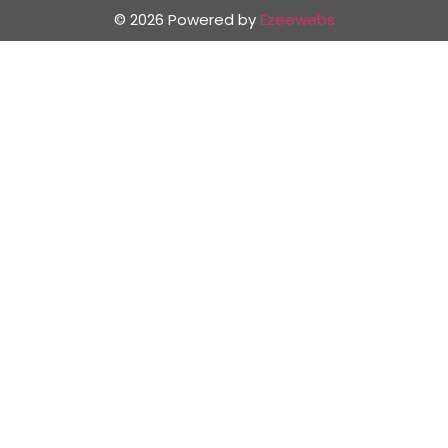
© 2026 Powered by
Ezeewebs