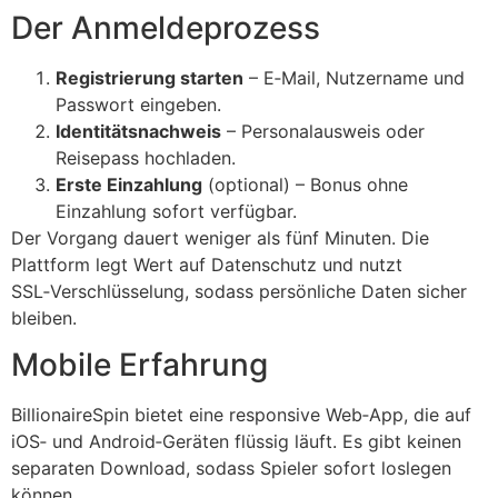
Der Anmeldeprozess
Registrierung starten
– E‑Mail, Nutzername und
Passwort eingeben.
Identitätsnachweis
– Personalausweis oder
Reisepass hochladen.
Erste Einzahlung
(optional) – Bonus ohne
Einzahlung sofort verfügbar.
Der Vorgang dauert weniger als fünf Minuten. Die
Plattform legt Wert auf Datenschutz und nutzt
SSL‑Verschlüsselung, sodass persönliche Daten sicher
bleiben.
Mobile Erfahrung
BillionaireSpin bietet eine responsive Web‑App, die auf
iOS‑ und Android‑Geräten flüssig läuft. Es gibt keinen
separaten Download, sodass Spieler sofort loslegen
können.