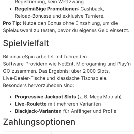
Registrierung, kein Wettzwang.
Regelmäßige Promotionen
: Cashback,
Reload‑Bonusse und exklusive Turniere.
Pro Tip:
Nutze den Bonus ohne Einzahlung, um die
Spielauswahl zu testen, bevor du eigenes Geld einsetzt.
Spielvielfalt
BillionaireSpin arbeitet mit führenden
Software‑Providern wie NetEnt, Microgaming und Play’n
GO zusammen. Das Ergebnis: über 2 000 Slots,
Live‑Dealer‑Tische und klassische Tischspiele.
Besonders hervorzuheben sind:
Progressive Jackpot Slots
(z. B. Mega Moolah)
Live‑Roulette
mit mehreren Varianten
Blackjack‑Varianten
für Anfänger und Profis
Zahlungsoptionen