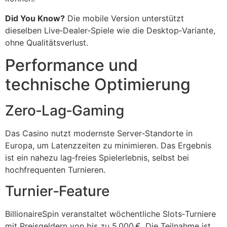
Did You Know?
Die mobile Version unterstützt
dieselben Live‑Dealer‑Spiele wie die Desktop‑Variante,
ohne Qualitätsverlust.
Performance und
technische Optimierung
Zero‑Lag‑Gaming
Das Casino nutzt modernste Server‑Standorte in
Europa, um Latenzzeiten zu minimieren. Das Ergebnis
ist ein nahezu lag‑freies Spielerlebnis, selbst bei
hochfrequenten Turnieren.
Turnier‑Feature
BillionaireSpin veranstaltet wöchentliche Slots‑Turniere
mit Preisgeldern von bis zu 5 000 €. Die Teilnahme ist