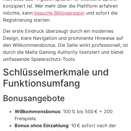
konzipiert ist. Wer mehr über die Plattform erfahren
möchte, kann
besuche Billionairespin
und sofort die
Registrierung starten.
Der erste Eindruck überzeugt durch ein modernes
Design, klare Navigation und prominente Hinweise auf
den Willkommensbonus. Die Seite wirkt professionell, ist
durch die Malta Gaming Authority lizenziert und bietet
umfassende Spielerschutz‑Tools.
Schlüsselmerkmale und
Funktionsumfang
Bonusangebote
Willkommensbonus
: 100 % bis 500 € + 200
Freispiele.
Bonus ohne Einzahlung
: 10 € sofort nach der