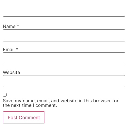
Name
*
Email
*
Website
Save my name, email, and website in this browser for
the next time I comment.