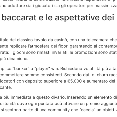
ono adottare sia i giocatori sia gli operatori per massimizza
le baccarat e le aspettative dei
itale del classico tavolo da casinò, con una telecamera che 
ente replicare l’atmosfera del floor, garantendo al contempo
urata: i giochi sono rimasti invariati, le promozioni sono st
più dinamiche.
mplice “banker” o “player” win. Richiedono volatilità più alt
i scommettere somme consistenti. Secondo dati di churn racc
 giocatori con deposito superiore a €5.000 è aumentato del 
cante.
ta più immediata a questo divario. Inserendo un elemento di
portunità dove ogni puntata può attivare un premio aggiunt
ri si sentono parte di una community che “caccia” un obiett