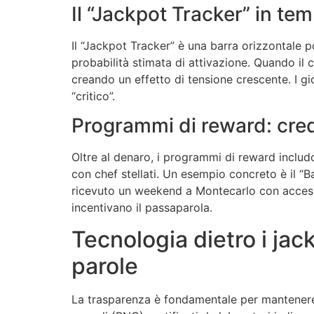
Il “Jackpot Tracker” in te
Il “Jackpot Tracker” è una barra orizzontale po
probabilità stimata di attivazione. Quando il c
creando un effetto di tensione crescente. I gi
“critico”.
Programmi di reward: credit
Oltre al denaro, i programmi di reward includo
con chef stellati. Un esempio concreto è il “B
ricevuto un weekend a Montecarlo con accesso
incentivano il passaparola.
Tecnologia dietro i jac
parole
La trasparenza è fondamentale per mantenere la