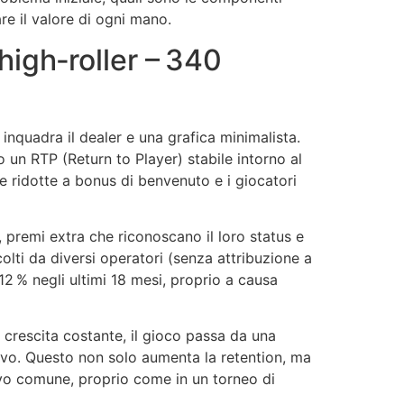
re il valore di ogni mano.
 high‑roller – 340
inquadra il dealer e una grafica minimalista.
 un RTP (Return to Player) stabile intorno al
ate ridotte a bonus di benvenuto e i giocatori
a, premi extra che riconoscano il loro status e
olti da diversi operatori (senza attribuzione a
12 % negli ultimi 18 mesi, proprio a causa
 crescita costante, il gioco passa da una
ivo. Questo non solo aumenta la retention, ma
ivo comune, proprio come in un torneo di