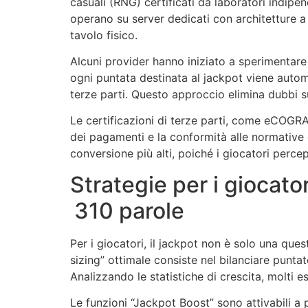
casuali (RNG) certificati da laboratori indipe
operano su server dedicati con architetture a 
tavolo fisico.
Alcuni provider hanno iniziato a sperimentare 
ogni puntata destinata al jackpot viene autom
terze parti. Questo approccio elimina dubbi su
Le certificazioni di terze parti, come eCOGRA 
dei pagamenti e la conformità alle normative d
conversione più alti, poiché i giocatori perce
Strategie per i giocator
310 parole
Per i giocatori, il jackpot non è solo una ques
sizing” ottimale consiste nel bilanciare punta
Analizzando le statistiche di crescita, molti 
Le funzioni “Jackpot Boost” sono attivabili a