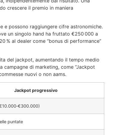
, indipendentemente dal risultato. Una
ndo crescere il premio in maniera
ale e possono raggiungere cifre astronomiche.
ove un singolo hand ha fruttato €250 000 a
e, 20 % al dealer come “bonus di performance”
cita del jackpot, aumentando il tempo medio
pot a campagne di marketing, come “Jackpot
ti scommesse nuovi o non aams.
Jackpot progressivo
. €10.000‑€300.000)
elle puntate