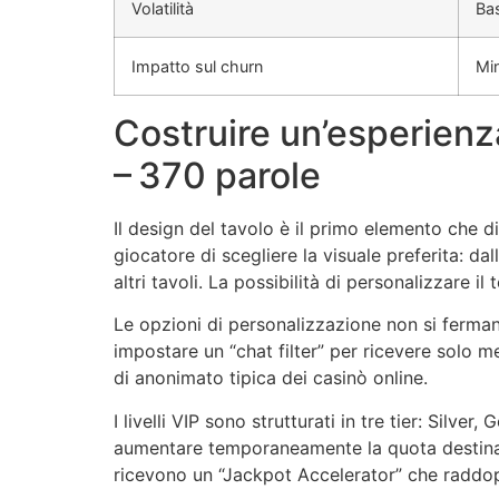
Volatilità
Ba
Impatto sul churn
Mi
Costruire un’esperienza
– 370 parole
Il design del tavolo è il primo elemento che 
giocatore di scegliere la visuale preferita: d
altri tavoli. La possibilità di personalizzare
Le opzioni di personalizzazione non si fermano
impostare un “chat filter” per ricevere solo 
di anonimato tipica dei casinò online.
I livelli VIP sono strutturati in tre tier: Silv
aumentare temporaneamente la quota destinata
ricevono un “Jackpot Accelerator” che raddopp