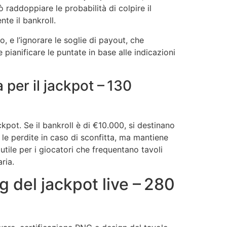
ò raddoppiare le probabilità di colpire il
te il bankroll.
, e l’ignorare le soglie di payout, che
 pianificare le puntate in base alle indicazioni
 per il jackpot – 130
kpot. Se il bankroll è di €10.000, si destinano
le perdite in caso di sconfitta, ma mantiene
tile per i giocatori che frequentano tavoli
ria.
ng del jackpot live – 280