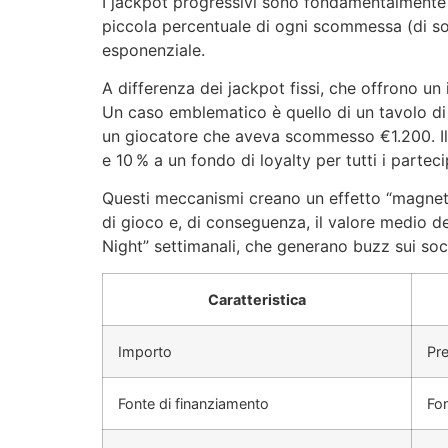
I jackpot progressivi sono fondamentalmente 
piccola percentuale di ogni scommessa (di soli
esponenziale.
A differenza dei jackpot fissi, che offrono u
Un caso emblematico è quello di un tavolo di
un giocatore che aveva scommesso €1.200. Il p
e 10 % a un fondo di loyalty per tutti i parteci
Questi meccanismi creano un effetto “magneti
di gioco e, di conseguenza, il valore medio d
Night” settimanali, che generano buzz sui soci
Caratteristica
Importo
Pr
Fonte di finanziamento
Fo