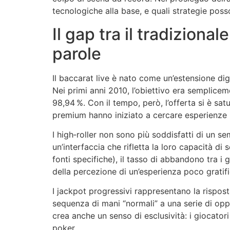
tecnologiche alla base, e quali strategie poss
Il gap tra il tradiziona
parole
Il baccarat live è nato come un’estensione dig
Nei primi anni 2010, l’obiettivo era semplicem
98,94 %. Con il tempo, però, l’offerta si è sat
premium hanno iniziato a cercare esperienze 
I high‑roller non sono più soddisfatti di un se
un’interfaccia che rifletta la loro capacità d
fonti specifiche), il tasso di abbandono tra i
della percezione di un’esperienza poco gratifi
I jackpot progressivi rappresentano la rispos
sequenza di mani “normali” a una serie di op
crea anche un senso di esclusività: i giocato
poker.