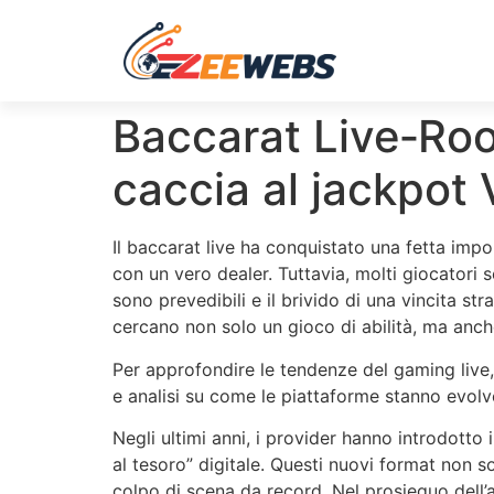
Baccarat Live‑Roo
caccia al jackpot 
Il baccarat live ha conquistato una fetta impor
con un vero dealer. Tuttavia, molti giocatori 
sono prevedibili e il brivido di una vincita st
cercano non solo un gioco di abilità, ma an
Per approfondire le tendenze del gaming live, 
e analisi su come le piattaforme stanno evolve
Negli ultimi anni, i provider hanno introdotto
al tesoro” digitale. Questi nuovi format non so
colpo di scena da record. Nel prosieguo dell