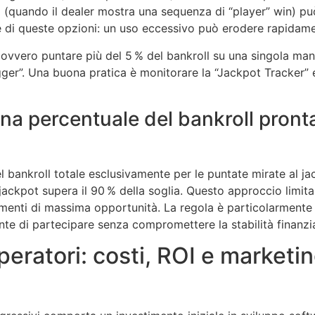
lità (quando il dealer mostra una sequenza di “player” win) pu
 di queste opzioni: un uso eccessivo può erodere rapidamen
, ovvero puntare più del 5 % del bankroll su una singola mano
gger”. Una buona pratica è monitorare la “Jackpot Tracker” e
una percentuale del bankroll pronta
l bankroll totale esclusivamente per le puntate mirate al jac
kpot supera il 90 % della soglia. Questo approccio limita 
omenti di massima opportunità. La regola è particolarmente u
nte di partecipare senza compromettere la stabilità finanzia
operatori: costi, ROI e marketi