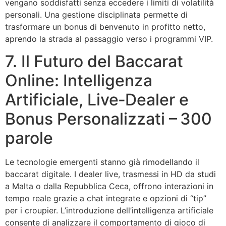
vengano soddisfatti senza eccedere i limiti di volatilità
personali. Una gestione disciplinata permette di
trasformare un bonus di benvenuto in profitto netto,
aprendo la strada al passaggio verso i programmi VIP.
7. Il Futuro del Baccarat
Online: Intelligenza
Artificiale, Live‑Dealer e
Bonus Personalizzati – 300
parole
Le tecnologie emergenti stanno già rimodellando il
baccarat digitale. I dealer live, trasmessi in HD da studi
a Malta o dalla Repubblica Ceca, offrono interazioni in
tempo reale grazie a chat integrate e opzioni di “tip”
per i croupier. L’introduzione dell’intelligenza artificiale
consente di analizzare il comportamento di gioco di