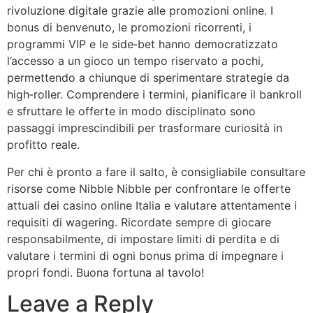
rivoluzione digitale grazie alle promozioni online. I
bonus di benvenuto, le promozioni ricorrenti, i
programmi VIP e le side‑bet hanno democratizzato
l’accesso a un gioco un tempo riservato a pochi,
permettendo a chiunque di sperimentare strategie da
high‑roller. Comprendere i termini, pianificare il bankroll
e sfruttare le offerte in modo disciplinato sono
passaggi imprescindibili per trasformare curiosità in
profitto reale.
Per chi è pronto a fare il salto, è consigliabile consultare
risorse come Nibble Nibble per confrontare le offerte
attuali dei casino online Italia e valutare attentamente i
requisiti di wagering. Ricordate sempre di giocare
responsabilmente, di impostare limiti di perdita e di
valutare i termini di ogni bonus prima di impegnare i
propri fondi. Buona fortuna al tavolo!
Leave a Reply