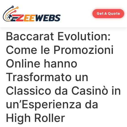
Get A Quote
Baccarat Evolution:
Come le Promozioni
Online hanno
Trasformato un
Classico da Casinò in
un’Esperienza da
High Roller