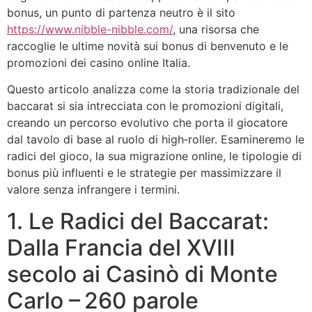
bonus, un punto di partenza neutro è il sito
https://www.nibble-nibble.com/
, una risorsa che
raccoglie le ultime novità sui bonus di benvenuto e le
promozioni dei casino online Italia.
Questo articolo analizza come la storia tradizionale del
baccarat si sia intrecciata con le promozioni digitali,
creando un percorso evolutivo che porta il giocatore
dal tavolo di base al ruolo di high‑roller. Esamineremo le
radici del gioco, la sua migrazione online, le tipologie di
bonus più influenti e le strategie per massimizzare il
valore senza infrangere i termini.
1. Le Radici del Baccarat:
Dalla Francia del XVIII
secolo ai Casinò di Monte
Carlo – 260 parole