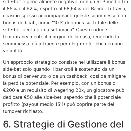
side‑bet è generalmente negativo, con un RTP medio tra
il 85 % e il 92 %, rispetto al 98,94 % del Banco. Tuttavia,
i casinò spesso accompagnano queste scommesse con
bonus dedicati, come “10 % di bonus sul totale delle
side‑bet per la prima settimana”. Questo riduce
temporaneamente il margine della casa, rendendo la
scommessa più attraente per i high‑roller che cercano
volatilità.
Un approccio strategico consiste nel utilizzare il bonus
side‑bet solo quando il bankroll è sostenuto da un
bonus di benvenuto o da un cashback, così da mitigare
la perdita potenziale. Per esempio, con un bonus di
€200 e un requisito di wagering 20x, un giocatore può
dedicare €50 alle side‑bet, sapendo che il potenziale
profitto (payout medio 15:1) può coprire parte del
turnover richiesto.
6. Strategie di Gestione del