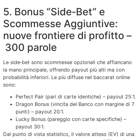
5. Bonus “Side‑Bet” e
Scommesse Aggiuntive:
nuove frontiere di profitto –
300 parole
Le side‑bet sono scommesse opzionali che affiancano
la mano principale, offrendo payout più alti ma con
probabilità inferiori. Le più diffuse nel baccarat online
sono:
Perfect Pair (pari di carte identiche) – payout 25:1.
Dragon Bonus (vincita del Banco con margine di 7
punti) – payout 20:1.
Lucky Bonus (pareggio con carte specifiche) –
payout 30:1.
Dal punto di vista statistico, il valore atteso (EV) di una