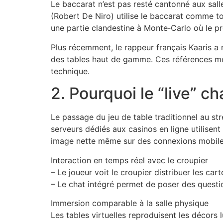
Le baccarat n’est pas resté cantonné aux sall
(Robert De Niro) utilise le baccarat comme to
une partie clandestine à Monte‑Carlo où le pr
Plus récemment, le rappeur français Kaaris a me
des tables haut de gamme. Ces références mont
technique.
2. Pourquoi le “live” 
Le passage du jeu de table traditionnel au st
serveurs dédiés aux casinos en ligne utilisen
image nette même sur des connexions mobile
Interaction en temps réel avec le croupier
– Le joueur voit le croupier distribuer les ca
– Le chat intégré permet de poser des questio
Immersion comparable à la salle physique
Les tables virtuelles reproduisent les décors