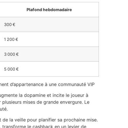
Plafond hebdomadaire
300 €
1 200 €
3 000 €
5 000 €
timent d’appartenance à une communauté VIP
gmente la dopamine et incite le joueur à
r plusieurs mises de grande envergure. Le
uté.
de la veille pour planifier sa prochaine mise.
, transforme le cashback en un levier de