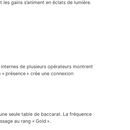
 les gains s’animent en éclats de lumière.
 internes de plusieurs opérateurs montrent
e « présence » crée une connexion
 une seule table de baccarat. La fréquence
ssage au rang « Gold ».