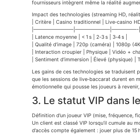
fournisseurs intègrent même la réalité augment
Impact des technologies (streaming HD, réal
| Critère | Casino traditionnel | Live‑casino H
|————————|———————|—————-|
| Latence moyenne | < 1 s | 2‑3 s | 3‑4 s |
| Qualité d’image | 720p (caméra) | 1080p (4K
| Interaction croupier | Physique | Vidéo + ch
| Sentiment d’immersion | Élevé (physique) | 
Les gains de ces technologies se traduisent p
que les sessions de live‑baccarat durent en 
émotionnelle qui pousse les joueurs à revenir
3. Le statut VIP dans l
Définition d’un joueur VIP (mise, fréquence, fid
Un client est classé VIP lorsqu’il cumule au 
d’accès compte également : jouer plus de 15 