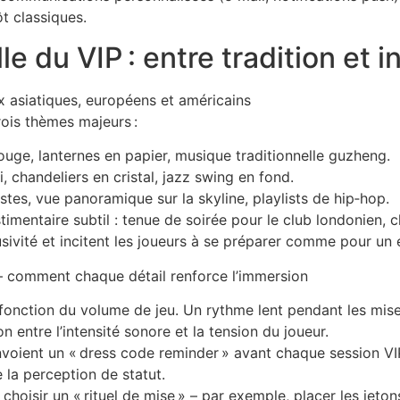
t classiques.
lle du VIP : entre tradition et
x asiatiques, européens et américains
rois thèmes majeurs :
uge, lanternes en papier, musique traditionnelle guzheng.
li, chandeliers en cristal, jazz swing en fond.
es, vue panoramique sur la skyline, playlists de hip‑hop.
ntaire subtil : tenue de soirée pour le club londonien, ch
sivité et incitent les joueurs à se préparer comme pour un
 – comment chaque détail renforce l’immersion
n fonction du volume de jeu. Un rythme lent pendant les mis
 entre l’intensité sonore et la tension du joueur.
nvoient un « dress code reminder » avant chaque session VI
la perception de statut.
 choisir un « rituel de mise » – par exemple, placer les jet