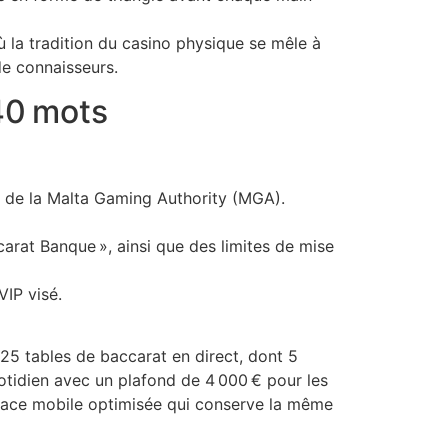
 la tradition du casino physique se mêle à
de connaisseurs.
340 mots
 ou de la Malta Gaming Authority (MGA).
carat Banque », ainsi que des limites de mise
IP visé.
5 tables de baccarat en direct, dont 5
otidien avec un plafond de 4 000 € pour les
erface mobile optimisée qui conserve la même