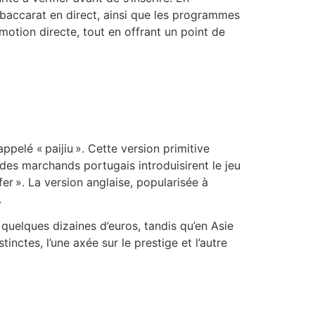
e baccarat en direct, ainsi que les programmes
motion directe, tout en offrant un point de
ppelé « paijiu ». Cette version primitive
, des marchands portugais introduisirent le jeu
er ». La version anglaise, popularisée à
.
quelques dizaines d’euros, tandis qu’en Asie
tinctes, l’une axée sur le prestige et l’autre