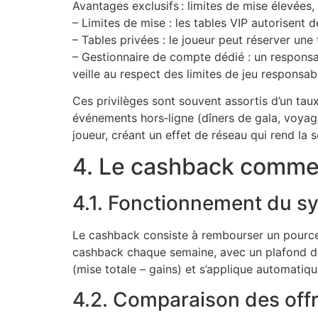
Avantages exclusifs : limites de mise élevées
– Limites de mise : les tables VIP autorisent 
– Tables privées : le joueur peut réserver une
– Gestionnaire de compte dédié : un responsab
veille au respect des limites de jeu responsab
Ces privilèges sont souvent assortis d’un taux
événements hors‑ligne (dîners de gala, voyage
joueur, créant un effet de réseau qui rend la 
4. Le cashback comme p
4.1. Fonctionnement du 
Le cashback consiste à rembourser un pource
cashback chaque semaine, avec un plafond de 5
(mise totale – gains) et s’applique automati
4.2. Comparaison des offr